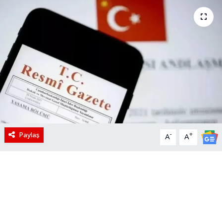
Paylaş
-
+
A
A