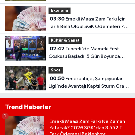
Öncesi Umut Veren Performans
Ekonomi
03:30
Emekli Maaşı Zam Farkı İçin
Tarih Belli Oldu! SGK Ödemeleri 7
Ağustos'ta Başlıyor
Kültür & Sanat
02:42
Tunceli'de Mameki Fest
Coşkusu Başladı! 5 Gün Boyunca
Etkinlikler Düzenlenecek
Spor
00:50
Fenerbahçe, Şampiyonlar
Ligi'nde Avantajı Kaptı! Sturm Graz'ı
2-0 Mağlup Etti
Trend Haberler
1
Emekli Maaşı Zam Farkı Ne Zaman
Yatacak? 2026 SGK'dan 3.552 TL
Fark Ödemesi Bekleniyor