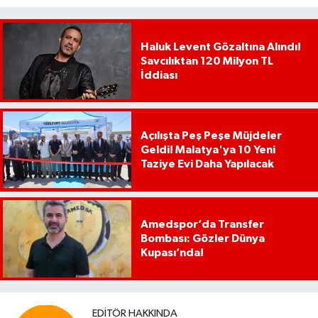
Haluk Levent Gözaltına Alındı!
Savcılıktan 120 Milyon TL
İddiası
Açılışta Peş Peşe Müjdeler
Geldi! Malatya'ya 10 Yeni
Taziye Evi Daha Yapılacak
Amedspor’da Transfer
Bombası: Gözler Dünya
Kupası’nda!
EDITÖR HAKKINDA