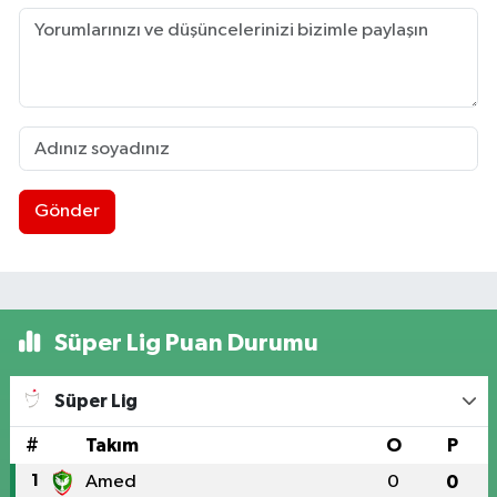
Gönder
Süper Lig Puan Durumu
Süper Lig
#
Takım
O
P
1
Amed
0
0