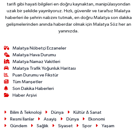
tarifi gibi hayati bilgileri en doğru kaynaktan, manipülasyondan
uzak bir şekilde yayınlıyoruz. Hızlı, güvenilir ve tarafsız Malatya
haberleri ile şehrin nabzını tutmak, en doğru Malatya son dakika
gelişmelerinden anında haberdar olmak için Malatya Söz her an
yanınızda.
Malatya Nöbetçi Eczaneler
Malatya Hava Durumu
Malatya Namaz Vakitleri
Malatya Trafik Yoğunluk Haritası
Puan Durumu ve Fikstür
Tüm Manşetler
Son Dakika Haberleri
Haber Arşivi
Bilim & Teknoloji
Dünya
Kültür & Sanat
Resmi İlanlar
Asayiş
Dünya
Ekonomi
Gündem
Sağlık
Siyaset
Spor
Yaşam