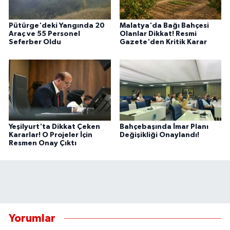
Pütürge'deki Yangında 20
Malatya'da Bağı Bahçesi
Araç ve 55 Personel
Olanlar Dikkat! Resmi
Seferber Oldu
Gazete'den Kritik Karar
Yeşilyurt'ta Dikkat Çeken
Bahçebaşında İmar Planı
Kararlar! O Projeler İçin
Değişikliği Onaylandı!
Resmen Onay Çıktı
Yorumlar