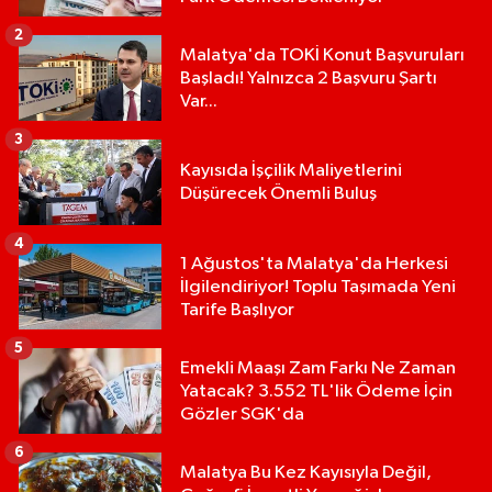
2
Malatya'da TOKİ Konut Başvuruları
Başladı! Yalnızca 2 Başvuru Şartı
Var...
3
Kayısıda İşçilik Maliyetlerini
Düşürecek Önemli Buluş
4
1 Ağustos'ta Malatya'da Herkesi
İlgilendiriyor! Toplu Taşımada Yeni
Tarife Başlıyor
5
Emekli Maaşı Zam Farkı Ne Zaman
Yatacak? 3.552 TL'lik Ödeme İçin
Gözler SGK'da
6
Malatya Bu Kez Kayısıyla Değil,