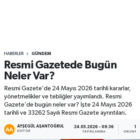
Sağlık
Seri İlan
Siyaset
HABERLER
GÜNDEM
Spor
Resmi Gazetede Bugün
Neler Var?
Yaşam
Resmi Gazete'de 24 Mayıs 2026 tarihli kararlar,
yönetmelikler ve tebliğler yayımlandı. Resmi
Gazete'de bugün neler var? İşte 24 Mayıs 2026
tarihli ve 33262 Sayılı Resmi Gazete ayrıntıları.
AYŞEGÜL AŞANTOĞRUL
24.05.2026 - 09:36
1 
EDITÖR
YAYINLANMA
OKUNMA 