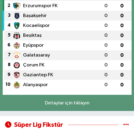
2
Erzurumspor FK
0
0
3
Başakşehir
0
0
4
Kocaelispor
0
0
5
Beşiktaş
0
0
6
Eyüpspor
0
0
7
Galatasaray
0
0
8
Çorum FK
0
0
9
Gaziantep FK
0
0
10
Alanyaspor
0
0
Detaylar için tıklayın
Süper Lig Fikstür