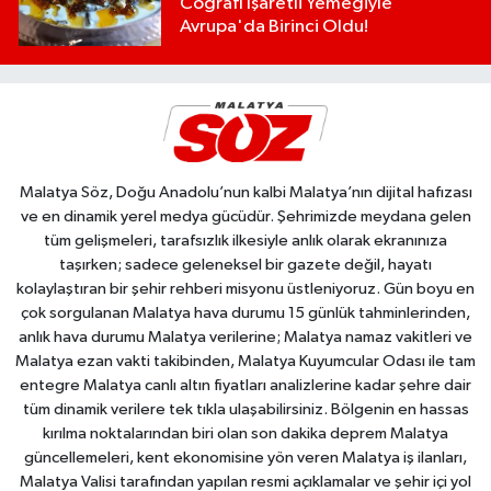
Coğrafi İşaretli Yemeğiyle
Avrupa'da Birinci Oldu!
Malatya Söz, Doğu Anadolu’nun kalbi Malatya’nın dijital hafızası
ve en dinamik yerel medya gücüdür. Şehrimizde meydana gelen
tüm gelişmeleri, tarafsızlık ilkesiyle anlık olarak ekranınıza
taşırken; sadece geleneksel bir gazete değil, hayatı
kolaylaştıran bir şehir rehberi misyonu üstleniyoruz. Gün boyu en
çok sorgulanan Malatya hava durumu 15 günlük tahminlerinden,
anlık hava durumu Malatya verilerine; Malatya namaz vakitleri ve
Malatya ezan vakti takibinden, Malatya Kuyumcular Odası ile tam
entegre Malatya canlı altın fiyatları analizlerine kadar şehre dair
tüm dinamik verilere tek tıkla ulaşabilirsiniz. Bölgenin en hassas
kırılma noktalarından biri olan son dakika deprem Malatya
güncellemeleri, kent ekonomisine yön veren Malatya iş ilanları,
Malatya Valisi tarafından yapılan resmi açıklamalar ve şehir içi yol