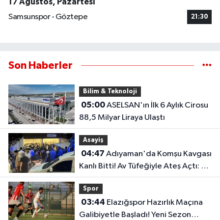
17 Ağustos, Pazartesi
Samsunspor - Göztepe
21:30
Son Haberler
Bilim & Teknoloji
05:00
ASELSAN'ın İlk 6 Aylık Cirosu
88,5 Milyar Liraya Ulaştı
Asayiş
04:47
Adıyaman'da Komşu Kavgası
Kanlı Bitti! Av Tüfeğiyle Ateş Açtı: 1
Ölü, 1 Yaralı
Spor
03:44
Elazığspor Hazırlık Maçına
Galibiyetle Başladı! Yeni Sezon