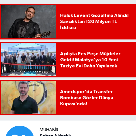
Haluk Levent Gözaltına Alındı!
Savcılıktan 120 Milyon TL
İddiası
Açılışta Peş Peşe Müjdeler
Geldi! Malatya'ya 10 Yeni
Taziye Evi Daha Yapılacak
Amedspor’da Transfer
Bombası: Gözler Dünya
Kupası’nda!
MUHABIR
Seher Akbalık