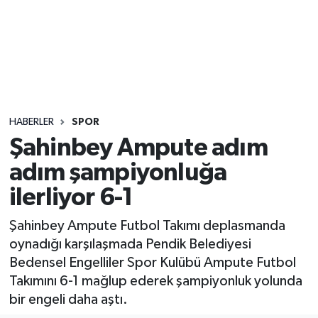
Sağlık
Seri İlan
Siyaset
HABERLER
SPOR
Spor
Şahinbey Ampute adım
adım şampiyonluğa
Yaşam
ilerliyor 6-1
Şahinbey Ampute Futbol Takımı deplasmanda
oynadığı karşılaşmada Pendik Belediyesi
Bedensel Engelliler Spor Kulübü Ampute Futbol
Takımını 6-1 mağlup ederek şampiyonluk yolunda
bir engeli daha aştı.