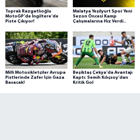
Toprak Razgatlıoğlu
Malatya Yeşilyurt Spor Yeni
MotoGP’de İngiltere’de
Sezon Öncesi Kamp
Piste Çıkıyor!
Çalışmalarına Hız Verdi..
Milli Motosikletçiler Avrupa
Beşiktaş Çekya’da Avantajı
Pistlerinde Zafer İçin Gaza
Kaptı: Semih Kılıçsoy’dan
Basacak!
Kritik Gol