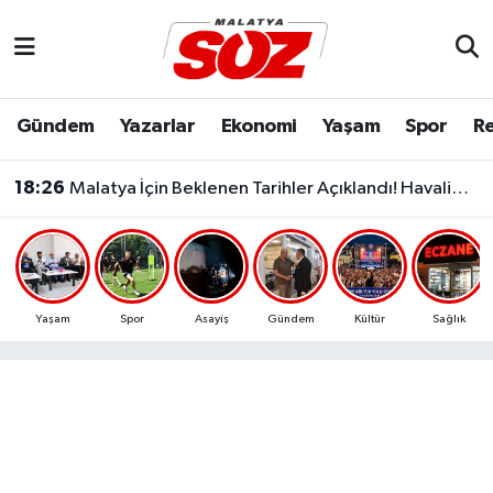
Asayiş
Malatya Nöbetçi Eczaneler
Gündem
Yazarlar
Ekonomi
Yaşam
Spor
Re
Bilim & Teknoloji
Malatya Hava Durumu
18:26
Malatya İçin Beklenen Tarihler Açıklandı! Havalimanı ve Çevre Yolu Açılıyor..
Dünya
Malatya Namaz Vakitleri
Eğitim
Malatya Trafik Yoğunluk Haritası
Ekonomi
Süper Lig Puan Durumu ve Fikstür
Yaşam
Spor
Asayiş
Gündem
Kültür
Sağlık
Gündem
Tüm Manşetler
Kültür & Sanat
Son Dakika Haberleri
Resmi İlanlar
Haber Arşivi