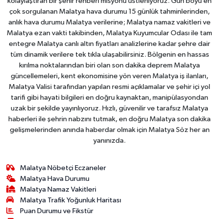
kolaylaştıran bir şehir rehberi misyonu üstleniyoruz. Gün boyu en
çok sorgulanan Malatya hava durumu 15 günlük tahminlerinden,
anlık hava durumu Malatya verilerine; Malatya namaz vakitleri ve
Malatya ezan vakti takibinden, Malatya Kuyumcular Odası ile tam
entegre Malatya canlı altın fiyatları analizlerine kadar şehre dair
tüm dinamik verilere tek tıkla ulaşabilirsiniz. Bölgenin en hassas
kırılma noktalarından biri olan son dakika deprem Malatya
güncellemeleri, kent ekonomisine yön veren Malatya iş ilanları,
Malatya Valisi tarafından yapılan resmi açıklamalar ve şehir içi yol
tarifi gibi hayati bilgileri en doğru kaynaktan, manipülasyondan
uzak bir şekilde yayınlıyoruz. Hızlı, güvenilir ve tarafsız Malatya
haberleri ile şehrin nabzını tutmak, en doğru Malatya son dakika
gelişmelerinden anında haberdar olmak için Malatya Söz her an
yanınızda.
Malatya Nöbetçi Eczaneler
Malatya Hava Durumu
Malatya Namaz Vakitleri
Malatya Trafik Yoğunluk Haritası
Puan Durumu ve Fikstür