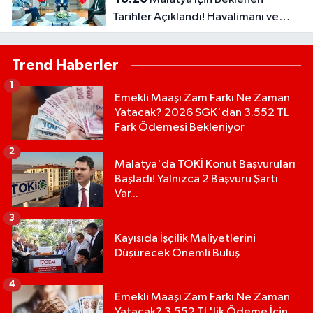
Tarihler Açıklandı! Havalimanı ve
Çevre Yolu Açılıyor..
Trend Haberler
1
Emekli Maaşı Zam Farkı Ne Zaman
Yatacak? 2026 SGK'dan 3.552 TL
Fark Ödemesi Bekleniyor
2
Malatya'da TOKİ Konut Başvuruları
Başladı! Yalnızca 2 Başvuru Şartı
Var...
3
Kayısıda İşçilik Maliyetlerini
Düşürecek Önemli Buluş
4
Emekli Maaşı Zam Farkı Ne Zaman
Yatacak? 3.552 TL'lik Ödeme İçin