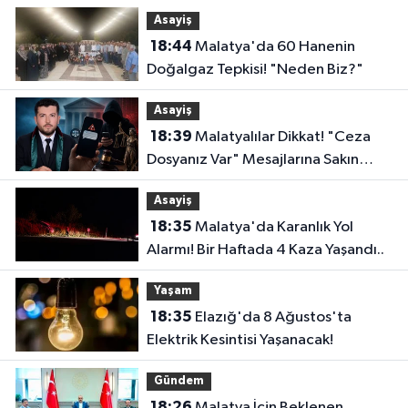
Faizsiz Ev Çağrısı..
Asayiş
18:44
Malatya'da 60 Hanenin
Doğalgaz Tepkisi! "Neden Biz?"
Asayiş
18:39
Malatyalılar Dikkat! "Ceza
Dosyanız Var" Mesajlarına Sakın
Kanmayın
Asayiş
18:35
Malatya'da Karanlık Yol
Alarmı! Bir Haftada 4 Kaza Yaşandı..
Yaşam
18:35
Elazığ'da 8 Ağustos'ta
Elektrik Kesintisi Yaşanacak!
Gündem
18:26
Malatya İçin Beklenen