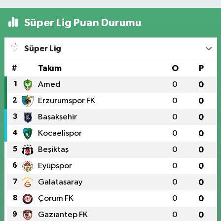
Süper Lig Puan Durumu
Süper Lig
#
Takım
O
P
1
Amed
0
0
2
Erzurumspor FK
0
0
3
Başakşehir
0
0
4
Kocaelispor
0
0
5
Beşiktaş
0
0
6
Eyüpspor
0
0
7
Galatasaray
0
0
8
Çorum FK
0
0
9
Gaziantep FK
0
0