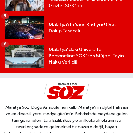
Gözler SGK'da
5
Malatya’da Yarın Başlıyor! Orası
Dolup Taşacak
6
Malatya'daki Üniversite
Personeline YÖK'ten Müjde: Tayin
Hakkı Verildi!
Malatya Söz, Doğu Anadolu’nun kalbi Malatya’nın dijital hafızası
ve en dinamik yerel medya gücüdür. Şehrimizde meydana gelen
tüm gelişmeleri, tarafsızlık ilkesiyle anlık olarak ekranınıza
taşırken; sadece geleneksel bir gazete değil, hayatı