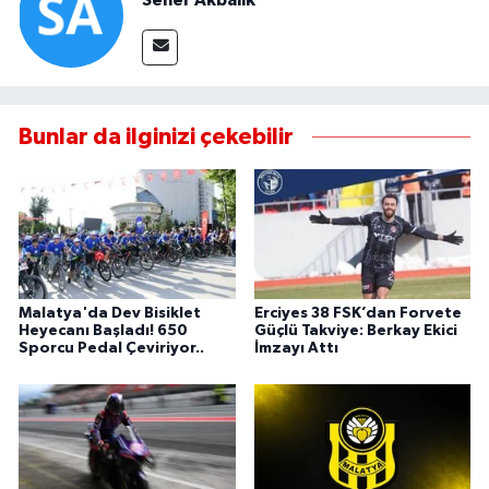
Bunlar da ilginizi çekebilir
Malatya'da Dev Bisiklet
Erciyes 38 FSK’dan Forvete
Heyecanı Başladı! 650
Güçlü Takviye: Berkay Ekici
Sporcu Pedal Çeviriyor..
İmzayı Attı