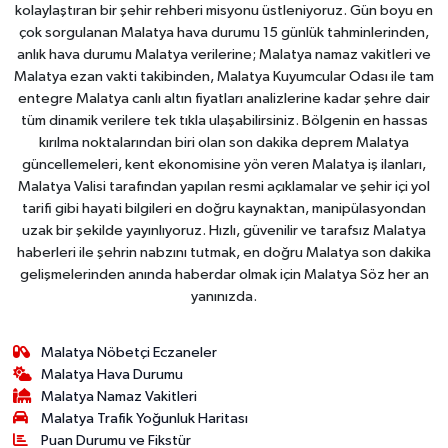
kolaylaştıran bir şehir rehberi misyonu üstleniyoruz. Gün boyu en
çok sorgulanan Malatya hava durumu 15 günlük tahminlerinden,
anlık hava durumu Malatya verilerine; Malatya namaz vakitleri ve
Malatya ezan vakti takibinden, Malatya Kuyumcular Odası ile tam
entegre Malatya canlı altın fiyatları analizlerine kadar şehre dair
tüm dinamik verilere tek tıkla ulaşabilirsiniz. Bölgenin en hassas
kırılma noktalarından biri olan son dakika deprem Malatya
güncellemeleri, kent ekonomisine yön veren Malatya iş ilanları,
Malatya Valisi tarafından yapılan resmi açıklamalar ve şehir içi yol
tarifi gibi hayati bilgileri en doğru kaynaktan, manipülasyondan
uzak bir şekilde yayınlıyoruz. Hızlı, güvenilir ve tarafsız Malatya
haberleri ile şehrin nabzını tutmak, en doğru Malatya son dakika
gelişmelerinden anında haberdar olmak için Malatya Söz her an
yanınızda.
Malatya Nöbetçi Eczaneler
Malatya Hava Durumu
Malatya Namaz Vakitleri
Malatya Trafik Yoğunluk Haritası
Puan Durumu ve Fikstür