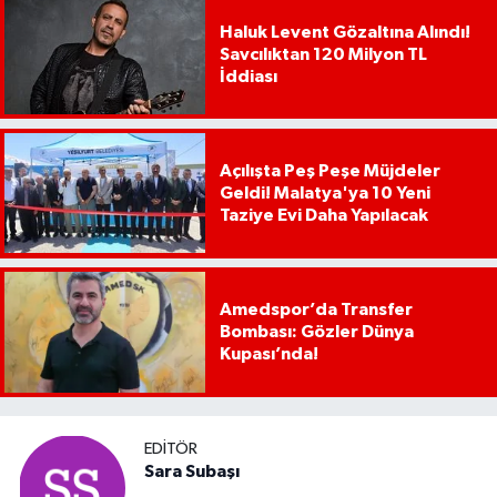
Haluk Levent Gözaltına Alındı!
Savcılıktan 120 Milyon TL
İddiası
Açılışta Peş Peşe Müjdeler
Geldi! Malatya'ya 10 Yeni
Taziye Evi Daha Yapılacak
Amedspor’da Transfer
Bombası: Gözler Dünya
Kupası’nda!
EDITÖR
Sara Subaşı