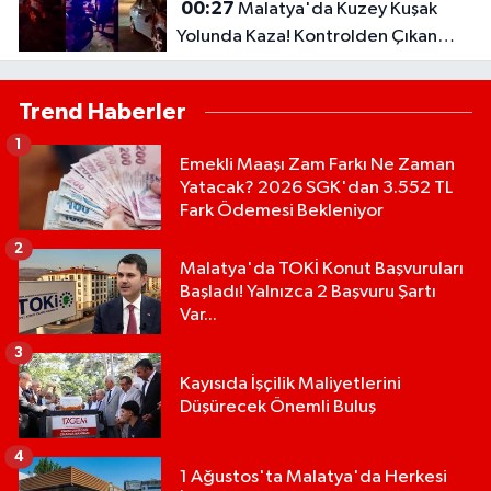
00:27
Malatya'da Kuzey Kuşak
Yolunda Kaza! Kontrolden Çıkan
Otomobil Refüje Çarptı
Trend Haberler
1
Emekli Maaşı Zam Farkı Ne Zaman
Yatacak? 2026 SGK'dan 3.552 TL
Fark Ödemesi Bekleniyor
2
Malatya'da TOKİ Konut Başvuruları
Başladı! Yalnızca 2 Başvuru Şartı
Var...
3
Kayısıda İşçilik Maliyetlerini
Düşürecek Önemli Buluş
4
1 Ağustos'ta Malatya'da Herkesi