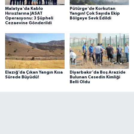
Malatya'da Kablo
Pütürge'de Korkutan
Hırsızlarına JASAT
Yangın! Çok Sayıda Ekip
Operasyonu: 3 Şüpheli
Bölgeye Sevk Edildi
Cezaevine Gönderildi
Elazığ’da Çıkan Yangın Kısa
Diyarbakır'da Boş Arazide
Sürede Büyüdü!
Bulunan Cesedin Kimliği
Belli Oldu