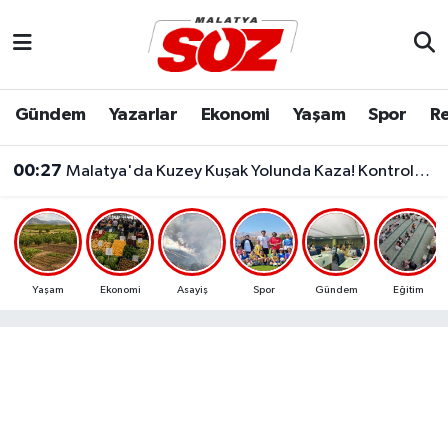
Asayiş
Malatya Nöbetçi Eczaneler
Gündem
Yazarlar
Ekonomi
Yaşam
Spor
Re
Bilim & Teknoloji
Malatya Hava Durumu
00:27
Malatya'da Kuzey Kuşak Yolunda Kaza! Kontrolden Çıkan Otomobil Refüje Çarptı
Dünya
Malatya Namaz Vakitleri
Eğitim
Malatya Trafik Yoğunluk Haritası
Ekonomi
Süper Lig Puan Durumu ve Fikstür
Yaşam
Ekonomi
Asayiş
Spor
Gündem
Eğitim
Gündem
Tüm Manşetler
Kültür & Sanat
Son Dakika Haberleri
Resmi İlanlar
Haber Arşivi