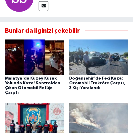
Bunlar da ilginizi çekebilir
Malatya'da Kuzey Kuşak
Doğanşehir'de Feci Kaza:
Yolunda Kaza! Kontrolden
Otomobil Traktöre Çarptı,
Çıkan Otomobil Refüje
3 Kişi Yaralandı
Çarptı