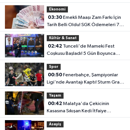
Öncesi Umut Veren Performans
Ekonomi
03:30
Emekli Maaşı Zam Farkı İçin
Tarih Belli Oldu! SGK Ödemeleri 7
Ağustos'ta Başlıyor
Kültür & Sanat
02:42
Tunceli'de Mameki Fest
Coşkusu Başladı! 5 Gün Boyunca
Etkinlikler Düzenlenecek
Spor
00:50
Fenerbahçe, Şampiyonlar
Ligi'nde Avantajı Kaptı! Sturm Graz'ı
2-0 Mağlup Etti
Yaşam
00:42
Malatya'da Çekicinin
Kasasına Sıkışan Kedi İtfaiye
Ekiplerince Kurtarıldı
Asayiş