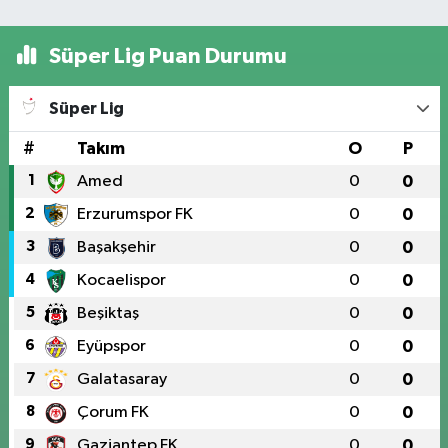
Süper Lig Puan Durumu
Süper Lig
#
Takım
O
P
1
Amed
0
0
2
Erzurumspor FK
0
0
3
Başakşehir
0
0
4
Kocaelispor
0
0
5
Beşiktaş
0
0
6
Eyüpspor
0
0
7
Galatasaray
0
0
8
Çorum FK
0
0
9
Gaziantep FK
0
0