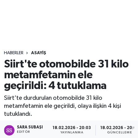
Sağlık
Seri İlan
Siyaset
HABERLER
ASAYIŞ
Spor
Siirt'te otomobilde 31 kilo
metamfetamin ele
Yaşam
geçirildi: 4 tutuklama
Siirt'te durdurulan otomobilde 31 kilo
metamfetamin ele geçirildi, olaya ilişkin 4 kişi
tutuklandı.
SARA SUBAŞI
18.02.2026 - 20:03
18.02.2026 - 20:0
EDITÖR
YAYINLANMA
GÜNCELLEME