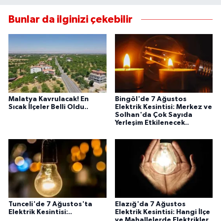
Bunlar da ilginizi çekebilir
Malatya Kavrulacak! En
Bingöl'de 7 Ağustos
Sıcak İlçeler Belli Oldu..
Elektrik Kesintisi: Merkez ve
Solhan'da Çok Sayıda
Yerleşim Etkilenecek..
Tunceli'de 7 Ağustos'ta
Elazığ'da 7 Ağustos
Elektrik Kesintisi:..
Elektrik Kesintisi: Hangi İlçe
ve Mahallelerde Elektrikler