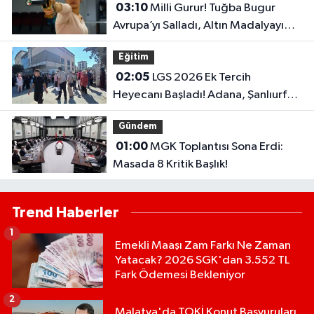
03:10
Milli Gurur! Tuğba Bugur
Avrupa’yı Salladı, Altın Madalyayı
Türkiye’ye Getirdi..
Eğitim
02:05
LGS 2026 Ek Tercih
Heyecanı Başladı! Adana, Şanlıurfa
ve Gaziantep Lise Taban Puanları..
Gündem
01:00
MGK Toplantısı Sona Erdi:
Masada 8 Kritik Başlık!
Trend Haberler
1
Emekli Maaşı Zam Farkı Ne Zaman
Yatacak? 2026 SGK'dan 3.552 TL
Fark Ödemesi Bekleniyor
2
Malatya'da TOKİ Konut Başvuruları