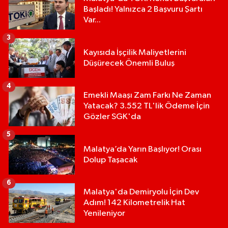
Başladı! Yalnızca 2 Başvuru Şartı
Var...
3
Kayısıda İşçilik Maliyetlerini
Düşürecek Önemli Buluş
4
Emekli Maaşı Zam Farkı Ne Zaman
Yatacak? 3.552 TL'lik Ödeme İçin
Gözler SGK'da
5
Malatya’da Yarın Başlıyor! Orası
Dolup Taşacak
6
Malatya'da Demiryolu İçin Dev
Adım! 142 Kilometrelik Hat
Yenileniyor