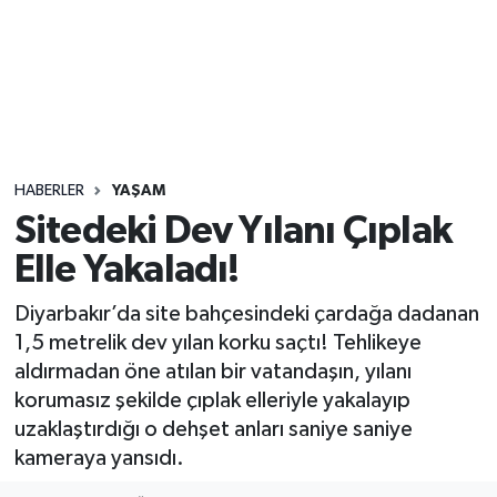
Sağlık
Seri İlan
Siyaset
HABERLER
YAŞAM
Spor
Sitedeki Dev Yılanı Çıplak
Elle Yakaladı!
Yaşam
Diyarbakır’da site bahçesindeki çardağa dadanan
1,5 metrelik dev yılan korku saçtı! Tehlikeye
aldırmadan öne atılan bir vatandaşın, yılanı
korumasız şekilde çıplak elleriyle yakalayıp
uzaklaştırdığı o dehşet anları saniye saniye
kameraya yansıdı.