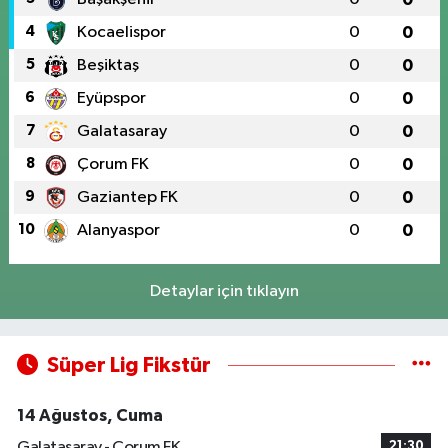
4
Kocaelispor
0
0
5
Beşiktaş
0
0
6
Eyüpspor
0
0
7
Galatasaray
0
0
8
Çorum FK
0
0
9
Gaziantep FK
0
0
10
Alanyaspor
0
0
Detaylar için tıklayın
Süper Lig Fikstür
14 Ağustos, Cuma
Galatasaray - Çorum FK
21:30