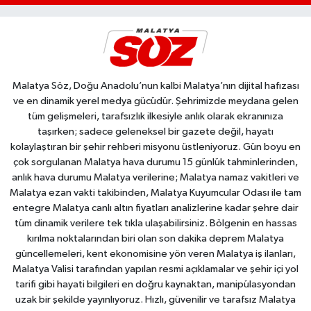
Malatya Söz, Doğu Anadolu’nun kalbi Malatya’nın dijital hafızası
ve en dinamik yerel medya gücüdür. Şehrimizde meydana gelen
tüm gelişmeleri, tarafsızlık ilkesiyle anlık olarak ekranınıza
taşırken; sadece geleneksel bir gazete değil, hayatı
kolaylaştıran bir şehir rehberi misyonu üstleniyoruz. Gün boyu en
çok sorgulanan Malatya hava durumu 15 günlük tahminlerinden,
anlık hava durumu Malatya verilerine; Malatya namaz vakitleri ve
Malatya ezan vakti takibinden, Malatya Kuyumcular Odası ile tam
entegre Malatya canlı altın fiyatları analizlerine kadar şehre dair
tüm dinamik verilere tek tıkla ulaşabilirsiniz. Bölgenin en hassas
kırılma noktalarından biri olan son dakika deprem Malatya
güncellemeleri, kent ekonomisine yön veren Malatya iş ilanları,
Malatya Valisi tarafından yapılan resmi açıklamalar ve şehir içi yol
tarifi gibi hayati bilgileri en doğru kaynaktan, manipülasyondan
uzak bir şekilde yayınlıyoruz. Hızlı, güvenilir ve tarafsız Malatya