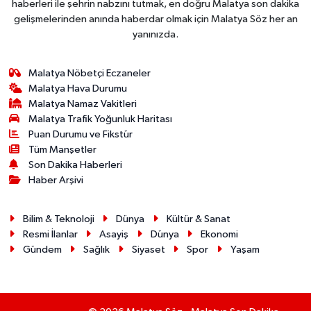
haberleri ile şehrin nabzını tutmak, en doğru Malatya son dakika
gelişmelerinden anında haberdar olmak için Malatya Söz her an
yanınızda.
Malatya Nöbetçi Eczaneler
Malatya Hava Durumu
Malatya Namaz Vakitleri
Malatya Trafik Yoğunluk Haritası
Puan Durumu ve Fikstür
Tüm Manşetler
Son Dakika Haberleri
Haber Arşivi
Bilim & Teknoloji
Dünya
Kültür & Sanat
Resmi İlanlar
Asayiş
Dünya
Ekonomi
Gündem
Sağlık
Siyaset
Spor
Yaşam