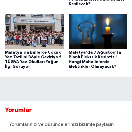
Kesilecek?
Malatya'da Binlerce Çocuk
Malatya'da 7 Ağustos'ta
Yaz Tatilini Böyle Geçiriyor!
Planlı Elektrik Kesintisi!
TÜGVA Yaz Okulları Yoğun
Hangi Mahallelerde
İlgi Görüyor
Elektrikler Olmayacak?
Yorumlar