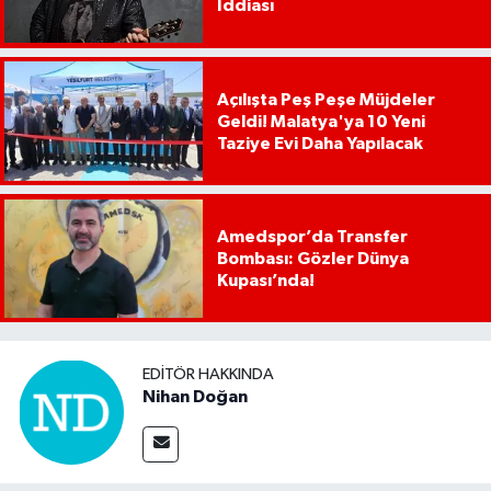
İddiası
Açılışta Peş Peşe Müjdeler
Geldi! Malatya'ya 10 Yeni
Taziye Evi Daha Yapılacak
Amedspor’da Transfer
Bombası: Gözler Dünya
Kupası’nda!
EDITÖR HAKKINDA
Nihan Doğan