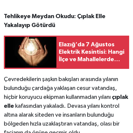
Tehlikeye Meydan Okudu: Çıplak Elle
Yakalayıp Götürdü
Elazığ'da 7 Ağustos
Elektrik Kesintisi: Hangi
İlçe ve Mahallelerde
Elektrikler Kesilecek?
Çevredekilerin şaşkın bakışları arasında yılanın
bulunduğu çardağa yaklaşan cesur vatandaş,
hiçbir koruyucu ekipman kullanmadan yılanı
çıplak
elle
kafasından yakaladı. Devasa yılanı kontrol
altına alarak siteden ve insanların bulunduğu
bölgeden hızla uzaklaştıran vatandaş, olası bir
facianın da önüne geçmiş oldu.