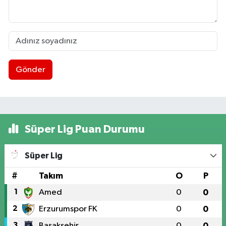
Gönder
Süper Lig Puan Durumu
Süper Lig
#
Takım
O
P
1
Amed
0
0
2
Erzurumspor FK
0
0
3
Başakşehir
0
0