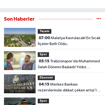
Son Haberler
Yaşam
07:00
Malatya Kavrulacak! En Sıcak
İlçeler Belli Oldu..
Spor
05:15
Trabzonspor’da Muhammed
Salah Dönemi Başladı! Yıldız
Futbolcu İlk Antrenmanına Çıktı..
Ekonomi
04:15
Merkez Bankası
rezervlerinde dikkat çeken artış! 1
haftada 1,8 milyar dolar yükseldi..
Spor