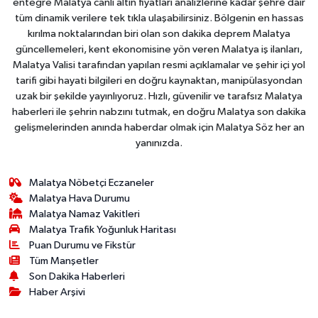
entegre Malatya canlı altın fiyatları analizlerine kadar şehre dair
tüm dinamik verilere tek tıkla ulaşabilirsiniz. Bölgenin en hassas
kırılma noktalarından biri olan son dakika deprem Malatya
güncellemeleri, kent ekonomisine yön veren Malatya iş ilanları,
Malatya Valisi tarafından yapılan resmi açıklamalar ve şehir içi yol
tarifi gibi hayati bilgileri en doğru kaynaktan, manipülasyondan
uzak bir şekilde yayınlıyoruz. Hızlı, güvenilir ve tarafsız Malatya
haberleri ile şehrin nabzını tutmak, en doğru Malatya son dakika
gelişmelerinden anında haberdar olmak için Malatya Söz her an
yanınızda.
Malatya Nöbetçi Eczaneler
Malatya Hava Durumu
Malatya Namaz Vakitleri
Malatya Trafik Yoğunluk Haritası
Puan Durumu ve Fikstür
Tüm Manşetler
Son Dakika Haberleri
Haber Arşivi