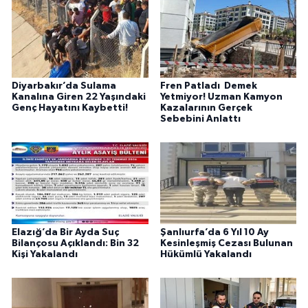
Diyarbakır’da Sulama
Fren Patladı Demek
Kanalına Giren 22 Yaşındaki
Yetmiyor! Uzman Kamyon
Genç Hayatını Kaybetti!
Kazalarının Gerçek
Sebebini Anlattı
Elazığ’da Bir Ayda Suç
Şanlıurfa’da 6 Yıl 10 Ay
Bilançosu Açıklandı: Bin 32
Kesinleşmiş Cezası Bulunan
Kişi Yakalandı
Hükümlü Yakalandı