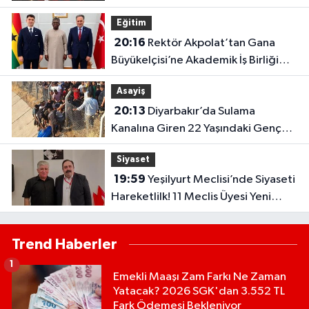
Sözleri..
Eğitim
20:16
Rektör Akpolat’tan Gana
Büyükelçisi’ne Akademik İş Birliği
Ziyareti!
Asayiş
20:13
Diyarbakır’da Sulama
Kanalına Giren 22 Yaşındaki Genç
Hayatını Kaybetti!
Siyaset
19:59
Yeşilyurt Meclisi’nde Siyaseti
Hareketlilk! 11 Meclis Üyesi Yeni
Parti’ye Katıldı..
Trend Haberler
1
Emekli Maaşı Zam Farkı Ne Zaman
Yatacak? 2026 SGK'dan 3.552 TL
Fark Ödemesi Bekleniyor