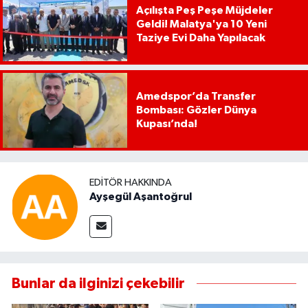
Açılışta Peş Peşe Müjdeler
Geldi! Malatya'ya 10 Yeni
Taziye Evi Daha Yapılacak
Amedspor’da Transfer
Bombası: Gözler Dünya
Kupası’nda!
EDITÖR HAKKINDA
Ayşegül Aşantoğrul
Bunlar da ilginizi çekebilir