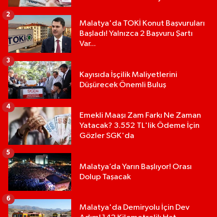
2
Malatya'da TOKİ Konut Başvuruları
Başladı! Yalnızca 2 Başvuru Şartı
Var...
3
Kayısıda İşçilik Maliyetlerini
Düşürecek Önemli Buluş
4
Emekli Maaşı Zam Farkı Ne Zaman
Yatacak? 3.552 TL'lik Ödeme İçin
Gözler SGK'da
5
Malatya’da Yarın Başlıyor! Orası
Dolup Taşacak
6
Malatya'da Demiryolu İçin Dev