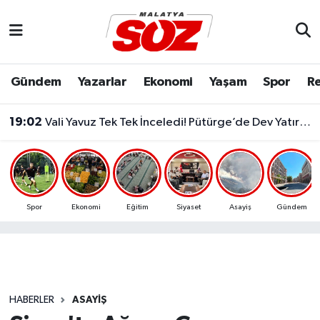
Asayiş
Malatya Nöbetçi Eczaneler
Gündem
Yazarlar
Ekonomi
Yaşam
Spor
Re
Bilim & Teknoloji
Malatya Hava Durumu
19:02
Vali Yavuz Tek Tek İnceledi! Pütürge’de Dev Yatırımlar Masada..
Dünya
Malatya Namaz Vakitleri
Eğitim
Malatya Trafik Yoğunluk Haritası
Ekonomi
Süper Lig Puan Durumu ve Fikstür
Spor
Ekonomi
Eğitim
Siyaset
Asayiş
Gündem
Gündem
Tüm Manşetler
Kültür & Sanat
Son Dakika Haberleri
HABERLER
ASAYIŞ
Resmi İlanlar
Haber Arşivi