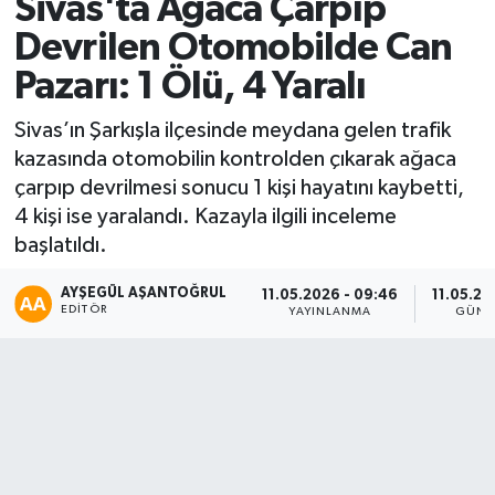
Sivas'ta Ağaca Çarpıp
Devrilen Otomobilde Can
Sağlık
Pazarı: 1 Ölü, 4 Yaralı
Seri İlan
Sivas’ın Şarkışla ilçesinde meydana gelen trafik
Siyaset
kazasında otomobilin kontrolden çıkarak ağaca
çarpıp devrilmesi sonucu 1 kişi hayatını kaybetti,
Spor
4 kişi ise yaralandı. Kazayla ilgili inceleme
başlatıldı.
Yaşam
AYŞEGÜL AŞANTOĞRUL
11.05.2026 - 09:46
11.05.20
EDITÖR
YAYINLANMA
GÜNC