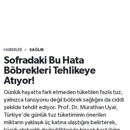
Sağlık
Seri İlan
Siyaset
HABERLER
SAĞLIK
Spor
Sofradaki Bu Hata
Böbrekleri Tehlikeye
Yaşam
Atıyor!
Günlük hayatta fark etmeden tüketilen fazla tuz,
yalnızca tansiyonu değil böbrek sağlığını da ciddi
şekilde tehdit ediyor. Prof. Dr. Murathan Uyar,
Türkiye'de günlük tuz tüketiminin önerilen
miktarın yaklaşık üç katına ulaştığını belirterek,
küçük alışkanlık değişiklikleriyle birçok hastalığın