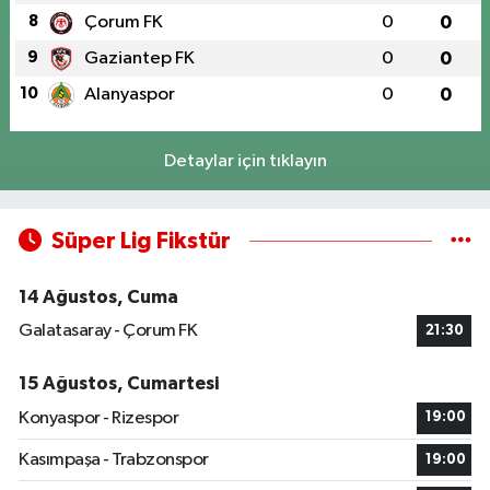
8
Çorum FK
0
0
9
Gaziantep FK
0
0
10
Alanyaspor
0
0
Detaylar için tıklayın
Süper Lig Fikstür
14 Ağustos, Cuma
Galatasaray - Çorum FK
21:30
15 Ağustos, Cumartesi
Konyaspor - Rizespor
19:00
Kasımpaşa - Trabzonspor
19:00