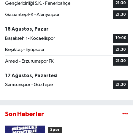
Gençlerbirliği S.K. - Fenerbahçe
21:30
Gaziantep FK - Alanyaspor
21:30
16 Ağustos, Pazar
Başakşehir - Kocaelispor
19:00
Beşiktaş - Eyüpspor
21:30
Amed - Erzurumspor FK
21:30
17 Ağustos, Pazartesi
Samsunspor - Göztepe
21:30
Son Haberler
Spor