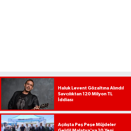
Haluk Levent Gözaltına Alındı!
Savcılıktan 120 Milyon TL
İddiası
Açılışta Peş Peşe Müjdeler
Geldi! Malatya'ya 10 Yeni