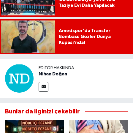
Taziye Evi Daha Yapılacak
Amedspor’da Transfer
Bombası: Gözler Dünya
Kupası’nda!
EDITÖR HAKKINDA
Nihan Doğan
Bunlar da ilginizi çekebilir