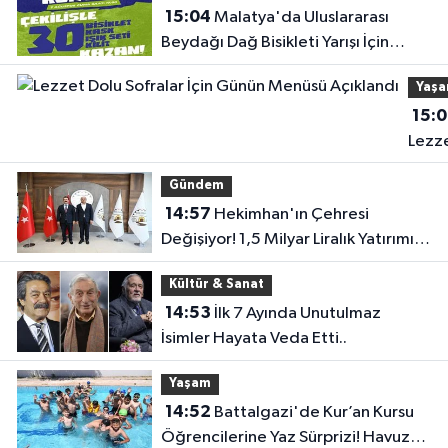
15:04
Malatya'da Uluslararası
Beydağı Dağ Bisikleti Yarışı İçin
Kortej Sürüşü Düzenlenecek
Yaş
15:
Lezz
Dolu
Gündem
Sofra
14:57
Hekimhan'ın Çehresi
İçin
Değişiyor! 1,5 Milyar Liralık Yatırımın
Günü
Detayları Açıklandı
Menü
Kültür & Sanat
Açıkl
14:53
İlk 7 Ayında Unutulmaz
İsimler Hayata Veda Etti..
Yaşam
14:52
Battalgazi'de Kur’an Kursu
Öğrencilerine Yaz Sürprizi! Havuzda