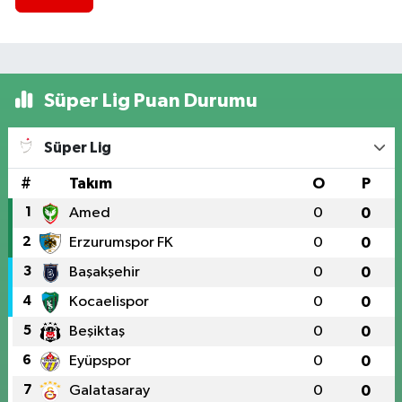
Süper Lig Puan Durumu
Süper Lig
#
Takım
O
P
1
Amed
0
0
2
Erzurumspor FK
0
0
3
Başakşehir
0
0
4
Kocaelispor
0
0
5
Beşiktaş
0
0
6
Eyüpspor
0
0
7
Galatasaray
0
0