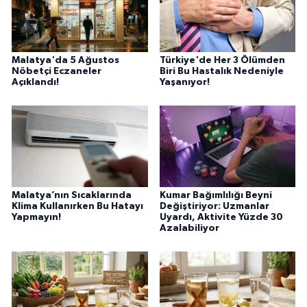
Malatya'da 5 Ağustos
Türkiye'de Her 3 Ölümden
Nöbetçi Eczaneler
Biri Bu Hastalık Nedeniyle
Açıklandı!
Yaşanıyor!
Malatya’nın Sıcaklarında
Kumar Bağımlılığı Beyni
Klima Kullanırken Bu Hatayı
Değiştiriyor: Uzmanlar
Yapmayın!
Uyardı, Aktivite Yüzde 30
Azalabiliyor