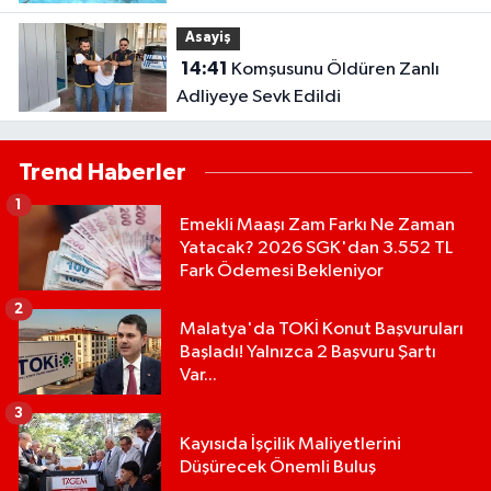
Dolu Dolu Bir Gün
Asayiş
14:41
Komşusunu Öldüren Zanlı
Adliyeye Sevk Edildi
Trend Haberler
1
Emekli Maaşı Zam Farkı Ne Zaman
Yatacak? 2026 SGK'dan 3.552 TL
Fark Ödemesi Bekleniyor
2
Malatya'da TOKİ Konut Başvuruları
Başladı! Yalnızca 2 Başvuru Şartı
Var...
3
Kayısıda İşçilik Maliyetlerini
Düşürecek Önemli Buluş