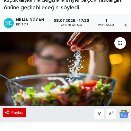
önüne geçilebileceğini söyledi.
NIHAN DOĞAN
08.07.2026 - 17:20
1
EDITÖR
YAYINLANMA
PAYLAŞIM
OKU
Paylaş
-
+
A
A