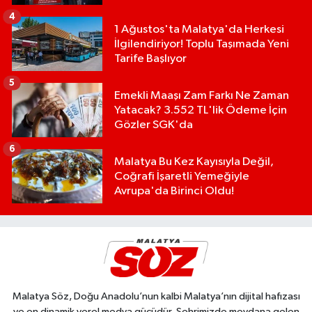
4
1 Ağustos'ta Malatya'da Herkesi
İlgilendiriyor! Toplu Taşımada Yeni
Tarife Başlıyor
5
Emekli Maaşı Zam Farkı Ne Zaman
Yatacak? 3.552 TL'lik Ödeme İçin
Gözler SGK'da
6
Malatya Bu Kez Kayısıyla Değil,
Coğrafi İşaretli Yemeğiyle
Avrupa'da Birinci Oldu!
Malatya Söz, Doğu Anadolu’nun kalbi Malatya’nın dijital hafızası
ve en dinamik yerel medya gücüdür. Şehrimizde meydana gelen