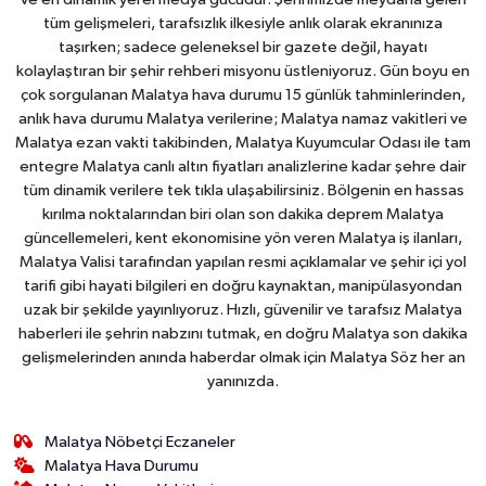
tüm gelişmeleri, tarafsızlık ilkesiyle anlık olarak ekranınıza
taşırken; sadece geleneksel bir gazete değil, hayatı
kolaylaştıran bir şehir rehberi misyonu üstleniyoruz. Gün boyu en
çok sorgulanan Malatya hava durumu 15 günlük tahminlerinden,
anlık hava durumu Malatya verilerine; Malatya namaz vakitleri ve
Malatya ezan vakti takibinden, Malatya Kuyumcular Odası ile tam
entegre Malatya canlı altın fiyatları analizlerine kadar şehre dair
tüm dinamik verilere tek tıkla ulaşabilirsiniz. Bölgenin en hassas
kırılma noktalarından biri olan son dakika deprem Malatya
güncellemeleri, kent ekonomisine yön veren Malatya iş ilanları,
Malatya Valisi tarafından yapılan resmi açıklamalar ve şehir içi yol
tarifi gibi hayati bilgileri en doğru kaynaktan, manipülasyondan
uzak bir şekilde yayınlıyoruz. Hızlı, güvenilir ve tarafsız Malatya
haberleri ile şehrin nabzını tutmak, en doğru Malatya son dakika
gelişmelerinden anında haberdar olmak için Malatya Söz her an
yanınızda.
Malatya Nöbetçi Eczaneler
Malatya Hava Durumu