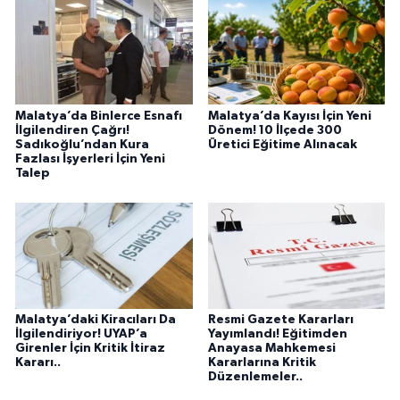
Malatya’da Binlerce Esnafı
Malatya’da Kayısı İçin Yeni
İlgilendiren Çağrı!
Dönem! 10 İlçede 300
Sadıkoğlu’ndan Kura
Üretici Eğitime Alınacak
Fazlası İşyerleri İçin Yeni
Talep
Malatya’daki Kiracıları Da
Resmi Gazete Kararları
İlgilendiriyor! UYAP’a
Yayımlandı! Eğitimden
Girenler İçin Kritik İtiraz
Anayasa Mahkemesi
Kararı..
Kararlarına Kritik
Düzenlemeler..