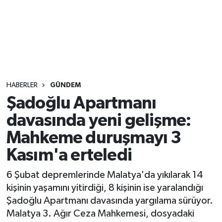
Sağlık
Seri İlan
Siyaset
HABERLER
GÜNDEM
Spor
Şadoğlu Apartmanı
davasında yeni gelişme:
Yaşam
Mahkeme duruşmayı 3
Kasım'a erteledi
6 Şubat depremlerinde Malatya'da yıkılarak 14
kişinin yaşamını yitirdiği, 8 kişinin ise yaralandığı
Şadoğlu Apartmanı davasında yargılama sürüyor.
Malatya 3. Ağır Ceza Mahkemesi, dosyadaki