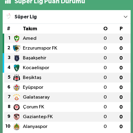
Süper Lig Puan Durumu
Süper Lig
#
Takım
O
P
1
Amed
0
0
2
Erzurumspor FK
0
0
3
Başakşehir
0
0
4
Kocaelispor
0
0
5
Beşiktaş
0
0
6
Eyüpspor
0
0
7
Galatasaray
0
0
8
Çorum FK
0
0
9
Gaziantep FK
0
0
10
Alanyaspor
0
0