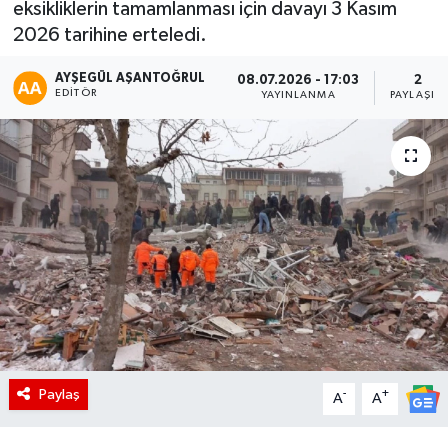
eksikliklerin tamamlanması için davayı 3 Kasım
2026 tarihine erteledi.
AYŞEGÜL AŞANTOĞRUL
08.07.2026 - 17:03
2
EDITÖR
YAYINLANMA
PAYLAŞIM
Paylaş
-
+
A
A