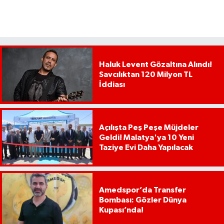
Haluk Levent Gözaltına Alındı!
Savcılıktan 120 Milyon TL
İddiası
Açılışta Peş Peşe Müjdeler
Geldi! Malatya'ya 10 Yeni
Taziye Evi Daha Yapılacak
Amedspor’da Transfer
Bombası: Gözler Dünya
Kupası’nda!