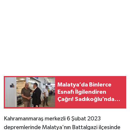
Malatya’da Binlerce
Esnafı İlgilendiren
Çağrı! Sadıkoğlu’ndan
Kura Fazlası İşyerleri
İçin Yeni Talep
Kahramanmaraş merkezli 6 Şubat 2023
depremlerinde Malatya'nın Battalgazi ilçesinde