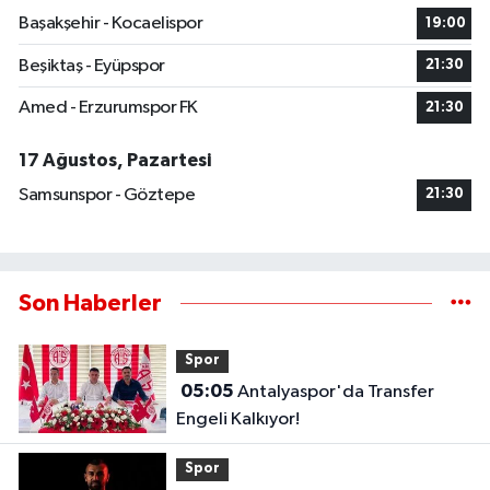
Başakşehir - Kocaelispor
19:00
Beşiktaş - Eyüpspor
21:30
Amed - Erzurumspor FK
21:30
17 Ağustos, Pazartesi
Samsunspor - Göztepe
21:30
Son Haberler
Spor
05:05
Antalyaspor'da Transfer
Engeli Kalkıyor!
Spor