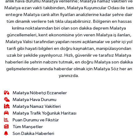
anlık hava durumu Malatya verilerine; Malatya namaz vakitleri ve
Malatya ezan vakti takibinden, Malatya Kuyumcular Odası ile tam
entegre Malatya canlı altın fiyatları analizlerine kadar şehre dair
tüm dinamik verilere tek tıkla ulaşabilirsiniz. Bölgenin en hassas
kırılma noktalarından biri olan son dakika deprem Malatya
güncellemeleri, kent ekonomisine yön veren Malatya iş ilanları,
Malatya Valisi tarafından yapılan resmi açıklamalar ve şehir içi yol
tarifi gibi hayati bilgileri en doğru kaynaktan, manipülasyondan
uzak bir şekilde yayınlıyoruz. Hızlı, güvenilir ve tarafsız Malatya
haberleri ile şehrin nabzını tutmak, en doğru Malatya son dakika
gelişmelerinden anında haberdar olmak için Malatya Söz her an
yanınızda.
Malatya Nöbetçi Eczaneler
Malatya Hava Durumu
Malatya Namaz Vakitleri
Malatya Trafik Yoğunluk Haritası
Puan Durumu ve Fikstür
Tüm Manşetler
Son Dakika Haberleri