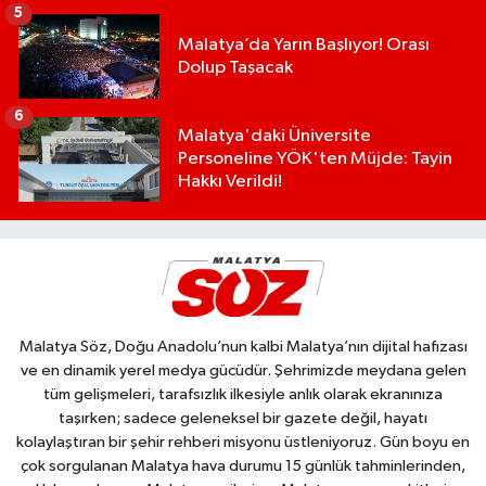
5
Malatya’da Yarın Başlıyor! Orası
Dolup Taşacak
6
Malatya'daki Üniversite
Personeline YÖK'ten Müjde: Tayin
Hakkı Verildi!
Malatya Söz, Doğu Anadolu’nun kalbi Malatya’nın dijital hafızası
ve en dinamik yerel medya gücüdür. Şehrimizde meydana gelen
tüm gelişmeleri, tarafsızlık ilkesiyle anlık olarak ekranınıza
taşırken; sadece geleneksel bir gazete değil, hayatı
kolaylaştıran bir şehir rehberi misyonu üstleniyoruz. Gün boyu en
çok sorgulanan Malatya hava durumu 15 günlük tahminlerinden,