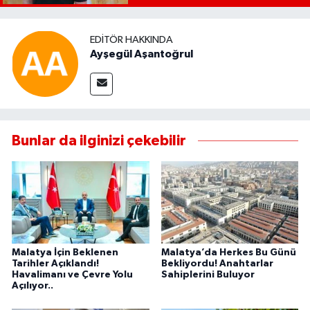
EDITÖR HAKKINDA
Ayşegül Aşantoğrul
Bunlar da ilginizi çekebilir
Malatya İçin Beklenen
Malatya’da Herkes Bu Günü
Tarihler Açıklandı!
Bekliyordu! Anahtarlar
Havalimanı ve Çevre Yolu
Sahiplerini Buluyor
Açılıyor..