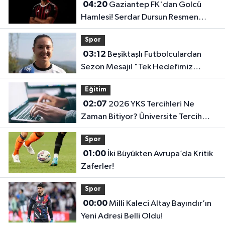
04:20
Gaziantep FK'dan Golcü
Hamlesi! Serdar Dursun Resmen
İmzayı Attı!
Spor
03:12
Beşiktaşlı Futbolculardan
Sezon Mesajı! "Tek Hedefimiz
Şampiyonluk"
Eğitim
02:07
2026 YKS Tercihleri Ne
Zaman Bitiyor? Üniversite Tercih
Sonuçları Açıklandı Mı?
Spor
01:00
İki Büyükten Avrupa’da Kritik
Zaferler!
Spor
00:00
Milli Kaleci Altay Bayındır’ın
Yeni Adresi Belli Oldu!