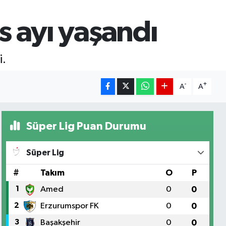
s ayı yaşandı
i.
-
+
A
A
Süper Lig Puan Durumu
Süper Lig
#
Takım
O
P
1
Amed
0
0
2
Erzurumspor FK
0
0
3
Başakşehir
0
0