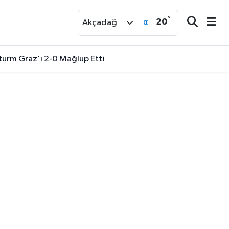
°
20
r
Akçadağ
turm Graz'ı 2-0 Mağlup Etti