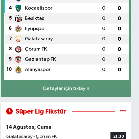
4
Kocaelispor
0
0
5
Beşiktaş
0
0
6
Eyüpspor
0
0
7
Galatasaray
0
0
8
Çorum FK
0
0
9
Gaziantep FK
0
0
10
Alanyaspor
0
0
Detaylar için tıklayın
Süper Lig Fikstür
14 Ağustos, Cuma
Galatasaray - Çorum FK
21:30