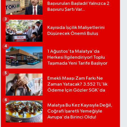
Başvuruları Başladı! Yalnızca 2
Başvuru Şartı Var...
3
Kayısıda İşçilik Maliyetlerini
Düşürecek Önemli Buluş
4
1 Ağustos'ta Malatya'da
Herkesi İlgilendiriyor! Toplu
Taşımada Yeni Tarife Başlıyor
5
Emekli Maaşı Zam Farkı Ne
Zaman Yatacak? 3.552 TL'lik
Ödeme İçin Gözler SGK'da
6
Malatya Bu Kez Kayısıyla Değil,
Coğrafi İşaretli Yemeğiyle
Avrupa'da Birinci Oldu!