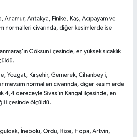
.
, Anamur, Antakya, Finike, Kaş, Acıpayam ve
m normalleri civarında, diğer kesimlerde ise
nmaraş'ın Göksun ilçesinde, en yüksek sıcaklık
çüldü.
le, Yozgat, Kırşehir, Gemerek, Cihanbeyli,
ar mevsim normalleri civarında, diğer kesimlerde
ık 4,4 dereceyle Sivas'ın Kangal ilçesinde, en
li ilçesinde ölçüldü.
uldak, İnebolu, Ordu, Rize, Hopa, Artvin,