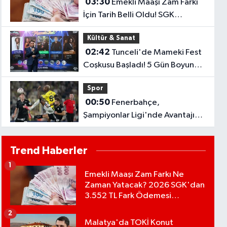
03:30
Emekli Maaşı Zam Farkı
İçin Tarih Belli Oldu! SGK
Ödemeleri 7 Ağustos'ta
Kültür & Sanat
Başlıyor
02:42
Tunceli'de Mameki Fest
Coşkusu Başladı! 5 Gün Boyunca
Etkinlikler Düzenlenecek
Spor
00:50
Fenerbahçe,
Şampiyonlar Ligi'nde Avantajı
Kaptı! Sturm Graz'ı 2-0 Mağlup
Etti
Trend Haberler
1
Emekli Maaşı Zam Farkı Ne
Zaman Yatacak? 2026 SGK'dan
3.552 TL Fark Ödemesi
Bekleniyor
2
Malatya'da TOKİ Konut