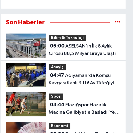
Son Haberler
Bilim & Teknoloji
05:00
ASELSAN'ın İlk 6 Aylık
Cirosu 88,5 Milyar Liraya Ulaştı
Asayiş
04:47
Adıyaman'da Komşu
Kavgası Kanlı Bitti! Av Tüfeğiyle
Ateş Açtı: 1 Ölü, 1 Yaralı
Spor
03:44
Elazığspor Hazırlık
Maçına Galibiyetle Başladı! Yeni
Sezon Öncesi Umut Veren
Ekonomi
Performans