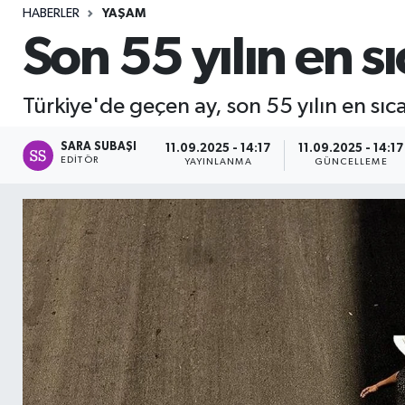
HABERLER
YAŞAM
Sağlık
Son 55 yılın en s
Seri İlan
Türkiye'de geçen ay, son 55 yılın en sıc
Siyaset
SARA SUBAŞI
11.09.2025 - 14:17
11.09.2025 - 14:17
EDITÖR
YAYINLANMA
GÜNCELLEME
Spor
Yaşam