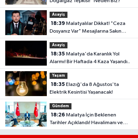
Doğalgaz Tepkisi! "Neden Biz?"
Asayiş
18:39
Malatyalılar Dikkat! "Ceza
Dosyanız Var" Mesajlarına Sakın
Kanmayın
Asayiş
18:35
Malatya'da Karanlık Yol
Alarmı! Bir Haftada 4 Kaza Yaşandı..
Yaşam
18:35
Elazığ'da 8 Ağustos'ta
Elektrik Kesintisi Yaşanacak!
Gündem
18:26
Malatya İçin Beklenen
Tarihler Açıklandı! Havalimanı ve
Çevre Yolu Açılıyor..