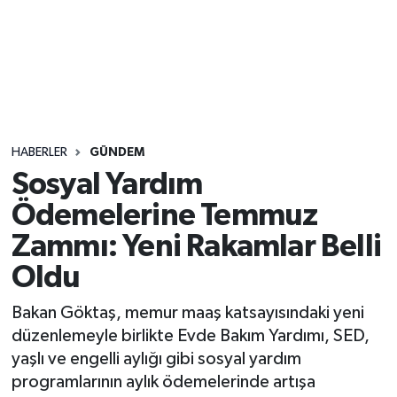
Sağlık
Seri İlan
Siyaset
HABERLER
GÜNDEM
Spor
Sosyal Yardım
Ödemelerine Temmuz
Yaşam
Zammı: Yeni Rakamlar Belli
Oldu
Bakan Göktaş, memur maaş katsayısındaki yeni
düzenlemeyle birlikte Evde Bakım Yardımı, SED,
yaşlı ve engelli aylığı gibi sosyal yardım
programlarının aylık ödemelerinde artışa