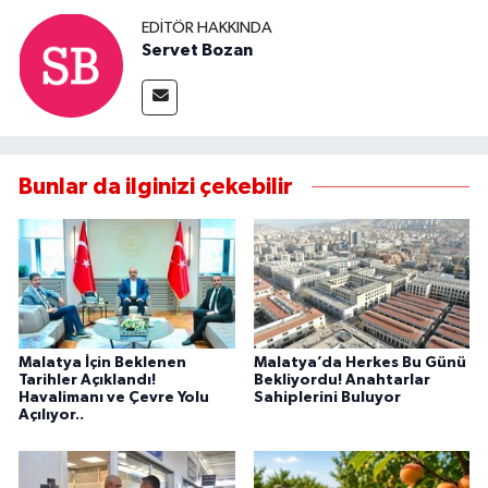
EDITÖR HAKKINDA
Servet Bozan
Bunlar da ilginizi çekebilir
Malatya İçin Beklenen
Malatya’da Herkes Bu Günü
Tarihler Açıklandı!
Bekliyordu! Anahtarlar
Havalimanı ve Çevre Yolu
Sahiplerini Buluyor
Açılıyor..