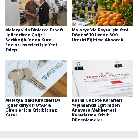
Malatya’da Binlerce Esnafı
Malatya’da Kayısı İçin Yeni
İlgilendiren Çağrı!
Dönem! 10 İlçede 300
Sadıkoğlu’ndan Kura
Üretici Eğitime Alınacak
Fazlası İşyerleri İçin Yeni
Talep
Malatya’daki Kiracıları Da
Resmi Gazete Kararları
İlgilendiriyor! UYAP’a
Yayımlandı! Eğitimden
Girenler İçin Kritik İtiraz
Anayasa Mahkemesi
Kararı..
Kararlarına Kritik
Düzenlemeler..