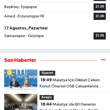
Beşiktaş - Eyüpspor
21:30
Amed - Erzurumspor FK
21:30
17 Ağustos, Pazartesi
Samsunspor - Göztepe
21:30
Son Haberler
Siyaset
18:49
Malatya İçin Dikkat Çeken
Konut Önerisi! OSB Çalışanlarına
Faizsiz Ev Çağrısı..
Asayiş
18:44
Malatya'da 60 Hanenin