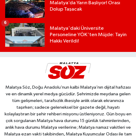
Malatya’da Yarın Başlıyor! Orası
Dolup Taşacak
6
Malatya'daki Üniversite
Personeline YÖK'ten Müjde: Tayin
Hakkı Verildi!
Malatya Söz, Doğu Anadolu’nun kalbi Malatya’nın dijital hafızası
ve en dinamik yerel medya gücüdür. Şehrimizde meydana gelen
tüm gelişmeleri, tarafsızlık ilkesiyle anlık olarak ekranınıza
taşırken; sadece geleneksel bir gazete değil, hayatı
kolaylaştıran bir şehir rehberi misyonu üstleniyoruz. Gün boyu en
çok sorgulanan Malatya hava durumu 15 günlük tahminlerinden,
anlık hava durumu Malatya verilerine; Malatya namaz vakitleri ve
Malatya ezan vakti takibinden, Malatya Kuyumcular Odası ile tam