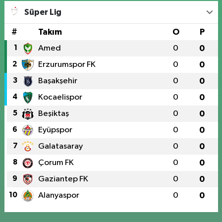
Süper Lig
#
Takım
O
P
1
Amed
0
0
2
Erzurumspor FK
0
0
3
Başakşehir
0
0
4
Kocaelispor
0
0
5
Beşiktaş
0
0
6
Eyüpspor
0
0
7
Galatasaray
0
0
8
Çorum FK
0
0
9
Gaziantep FK
0
0
10
Alanyaspor
0
0