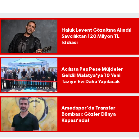
Haluk Levent Gözaltına Alındı!
Savcılıktan 120 Milyon TL
İddiası
Açılışta Peş Peşe Müjdeler
Geldi! Malatya'ya 10 Yeni
Taziye Evi Daha Yapılacak
Amedspor’da Transfer
Bombası: Gözler Dünya
Kupası’nda!