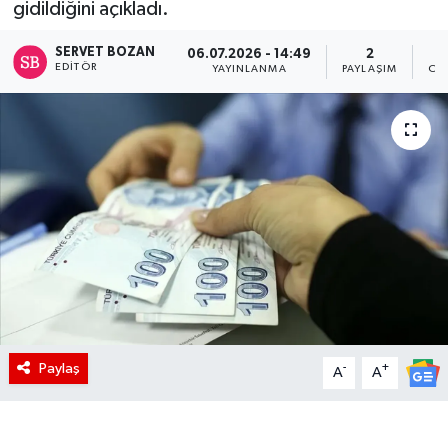
gidildiğini açıkladı.
SERVET BOZAN
06.07.2026 - 14:49
2
EDITÖR
YAYINLANMA
PAYLAŞIM
OK
Paylaş
-
+
A
A