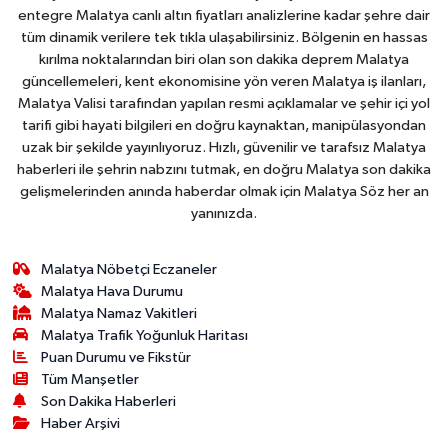
entegre Malatya canlı altın fiyatları analizlerine kadar şehre dair
tüm dinamik verilere tek tıkla ulaşabilirsiniz. Bölgenin en hassas
kırılma noktalarından biri olan son dakika deprem Malatya
güncellemeleri, kent ekonomisine yön veren Malatya iş ilanları,
Malatya Valisi tarafından yapılan resmi açıklamalar ve şehir içi yol
tarifi gibi hayati bilgileri en doğru kaynaktan, manipülasyondan
uzak bir şekilde yayınlıyoruz. Hızlı, güvenilir ve tarafsız Malatya
haberleri ile şehrin nabzını tutmak, en doğru Malatya son dakika
gelişmelerinden anında haberdar olmak için Malatya Söz her an
yanınızda.
Malatya Nöbetçi Eczaneler
Malatya Hava Durumu
Malatya Namaz Vakitleri
Malatya Trafik Yoğunluk Haritası
Puan Durumu ve Fikstür
Tüm Manşetler
Son Dakika Haberleri
Haber Arşivi