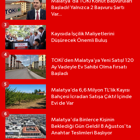
Malatya'da TOKİ Konut Başvuruları
Başladı! Yalnızca 2 Başvuru Şartı
Var...
3
Kayısıda İşçilik Maliyetlerini
Düşürecek Önemli Buluş
4
TOKİ’den Malatya’ya Yeni Satış! 120
Ay Vadeyle Ev Sahibi Olma Fırsatı
Başladı
5
Malatya’da 6,6 Milyon TL’lik Kayısı
Bahçesi İcradan Satışa Çıktı! İçinde
Evi de Var
6
Malatya'da Binlerce Kişinin
Beklediği Gün Geldi! 8 Ağustos'ta
Anahtar Teslimleri Başlıyor