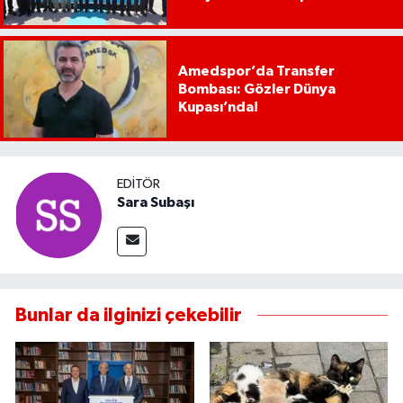
Amedspor’da Transfer
Bombası: Gözler Dünya
Kupası’nda!
EDITÖR
Sara Subaşı
Bunlar da ilginizi çekebilir