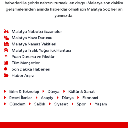
haberleri ile şehrin nabzını tutmak, en doğru Malatya son dakika
gelişmelerinden anında haberdar olmak için Malatya Söz her an
yanınızda.
Malatya Nöbetçi Eczaneler
Malatya Hava Durumu
Malatya Namaz Vakitleri
Malatya Trafik Yoğunluk Haritası
Puan Durumu ve Fikstür
Tüm Manşetler
Son Dakika Haberleri
Haber Arşivi
Bilim & Teknoloji
Dünya
Kültür & Sanat
Resmi İlanlar
Asayiş
Dünya
Ekonomi
Gündem
Sağlık
Siyaset
Spor
Yaşam