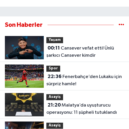
Son Haberler
Yaşam
00:11
Cansever vefat etti! Ünlü
şarkıcı Cansever kimdir
Spor
22:36
Fenerbahçe’den Lukaku için
sürpriz hamle!
Asayiş
21:20
Malatya’da uyuşturucu
operasyonu: 11 şüpheli tutuklandı
Asayiş