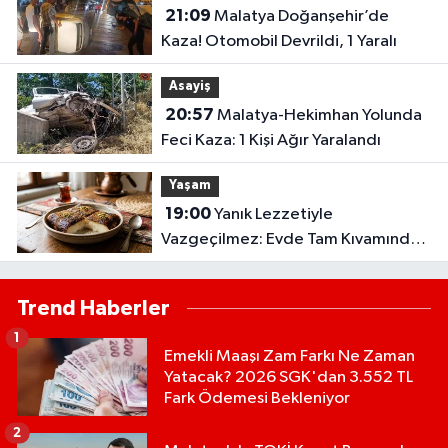
21:09
Malatya Doğanşehir’de
Kaza! Otomobil Devrildi, 1 Yaralı
Asayiş
20:57
Malatya-Hekimhan Yolunda
Feci Kaza: 1 Kişi Ağır Yaralandı
Yaşam
19:00
Yanık Lezzetiyle
Vazgeçilmez: Evde Tam Kıvamında
Kazandibi Tarifi
Trend Haberler
1
Emekli Maaşı Zam Farkı Ne Zaman
Yatacak? 2026 SGK'dan 3.552 TL
Fark Ödemesi Bekleniyor
2