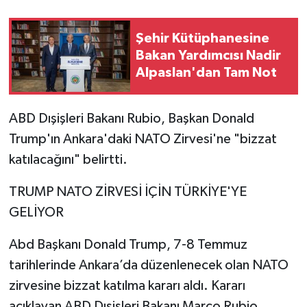
Şehir Kütüphanesine
Bakan Yardımcısı Nadir
Alpaslan'dan Tam Not
ABD Dışişleri Bakanı Rubio, Başkan Donald
Trump'ın Ankara'daki NATO Zirvesi'ne "bizzat
katılacağını" belirtti.
TRUMP NATO ZİRVESİ İÇİN TÜRKİYE'YE
GELİYOR
Abd Başkanı Donald Trump, 7-8 Temmuz
tarihlerinde Ankara’da düzenlenecek olan NATO
zirvesine bizzat katılma kararı aldı. Kararı
açıklayan ABD Dışişleri Bakanı Marco Rubio,