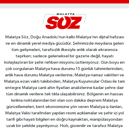
Malatya Söz, Doğu Anadolu’nun kalbi Malatya’nın dijital hafızası
ve en dinamik yerel medya gücüdür. Şehrimizde meydana gelen
tüm gelişmeleri, tarafsızlık ilkesiyle anlık olarak ekranınıza
taşırken; sadece geleneksel bir gazete değil, hayatı
kolaylaştıran bir şehir rehberi misyonu üstleniyoruz. Gün boyu en
çok sorgulanan Malatya hava durumu 15 günlük tahminlerinden,
anlık hava durumu Malatya verilerine; Malatya namaz vakitleri ve
Malatya ezan vakti takibinden, Malatya Kuyumcular Odası ile tam
entegre Malatya canlı altın fiyatları analizlerine kadar şehre dair
tüm dinamik verilere tek tıkla ulaşabilirsiniz. Bölgenin en hassas
kırılma noktalarından biri olan son dakika deprem Malatya
güncellemeleri, kent ekonomisine yön veren Malatya iş ilanları,
Malatya Valisi tarafından yapılan resmi açıklamalar ve şehir içi yol
tarifi gibi hayati bilgileri en doğru kaynaktan, manipülasyondan
uzak bir şekilde yayınlıyoruz. Hızlı, güvenilir ve tarafsız Malatya