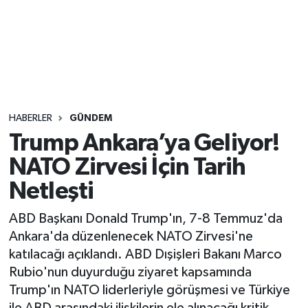
Sağlık
Seri İlan
Siyaset
HABERLER
GÜNDEM
Spor
Trump Ankara’ya Geliyor!
NATO Zirvesi İçin Tarih
Yaşam
Netleşti
ABD Başkanı Donald Trump'ın, 7-8 Temmuz'da
Ankara'da düzenlenecek NATO Zirvesi'ne
katılacağı açıklandı. ABD Dışişleri Bakanı Marco
Rubio'nun duyurduğu ziyaret kapsamında
Trump'ın NATO liderleriyle görüşmesi ve Türkiye
ile ABD arasındaki ilişkilerin ele alınacağı kritik