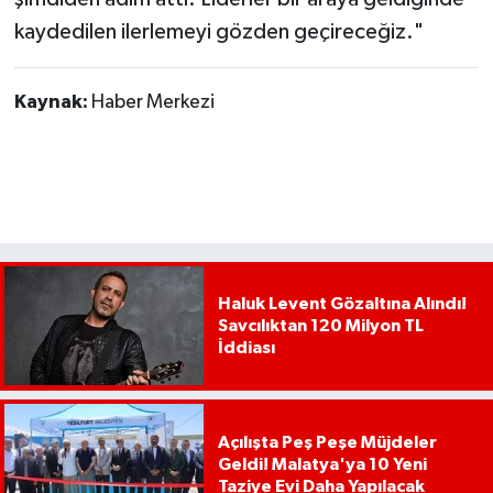
kaydedilen ilerlemeyi gözden geçireceğiz."
Kaynak:
Haber Merkezi
Haluk Levent Gözaltına Alındı!
Savcılıktan 120 Milyon TL
İddiası
Açılışta Peş Peşe Müjdeler
Geldi! Malatya'ya 10 Yeni
Taziye Evi Daha Yapılacak