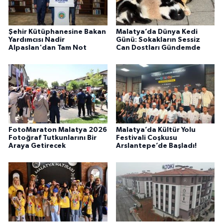
Şehir Kütüphanesine Bakan
Malatya’da Dünya Kedi
Yardımcısı Nadir
Günü: Sokakların Sessiz
Alpaslan'dan Tam Not
Can Dostları Gündemde
FotoMaraton Malatya 2026
Malatya’da Kültür Yolu
Fotoğraf Tutkunlarını Bir
Festivali Coşkusu
Araya Getirecek
Arslantepe’de Başladı!