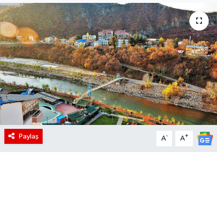
Paylaş
-
+
A
A