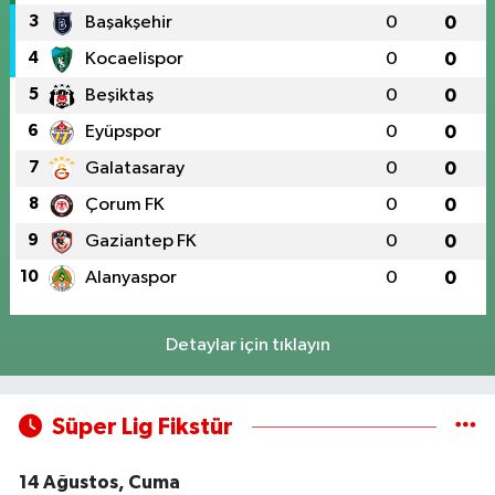
3
Başakşehir
0
0
4
Kocaelispor
0
0
5
Beşiktaş
0
0
6
Eyüpspor
0
0
7
Galatasaray
0
0
8
Çorum FK
0
0
9
Gaziantep FK
0
0
10
Alanyaspor
0
0
Detaylar için tıklayın
Süper Lig Fikstür
14 Ağustos, Cuma