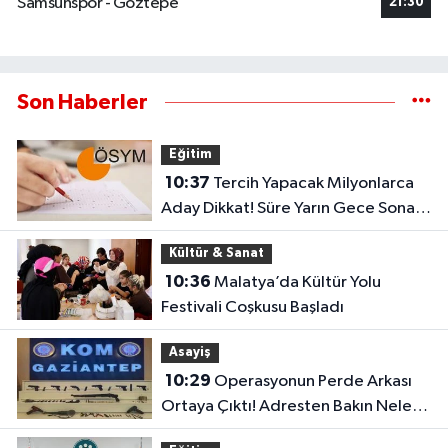
Samsunspor - Göztepe
21:30
Son Haberler
Eğitim
10:37
Tercih Yapacak Milyonlarca
Aday Dikkat! Süre Yarın Gece Sona
Eriyor
Kültür & Sanat
10:36
Malatya’da Kültür Yolu
Festivali Coşkusu Başladı
Asayiş
10:29
Operasyonun Perde Arkası
Ortaya Çıktı! Adresten Bakın Neler
Çıktı