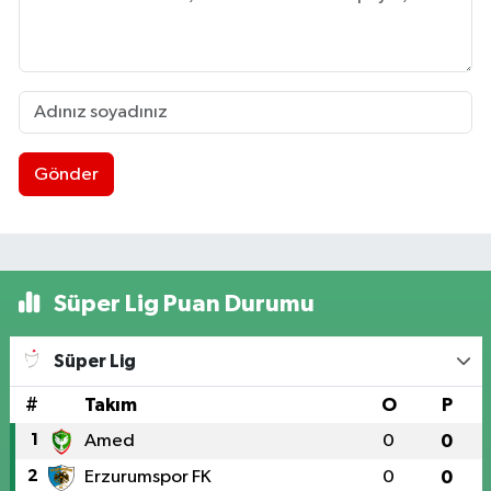
Gönder
Süper Lig Puan Durumu
Süper Lig
#
Takım
O
P
1
Amed
0
0
2
Erzurumspor FK
0
0