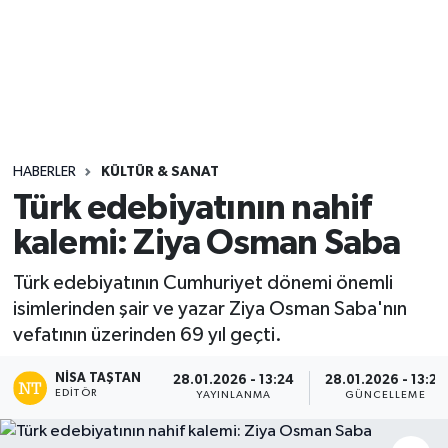
Sağlık
Seri İlan
Siyaset
HABERLER
KÜLTÜR & SANAT
Spor
Türk edebiyatının nahif
kalemi: Ziya Osman Saba
Yaşam
Türk edebiyatının Cumhuriyet dönemi önemli
isimlerinden şair ve yazar Ziya Osman Saba'nın
vefatının üzerinden 69 yıl geçti.
NISA TAŞTAN
28.01.2026 - 13:24
28.01.2026 - 13:25
EDITÖR
YAYINLANMA
GÜNCELLEME