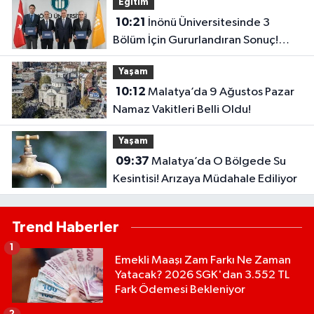
Eğitim
10:21
İnönü Üniversitesinde 3
Bölüm İçin Gururlandıran Sonuç!
2028’e Kadar Geçerli
Yaşam
10:12
Malatya’da 9 Ağustos Pazar
Namaz Vakitleri Belli Oldu!
Yaşam
09:37
Malatya’da O Bölgede Su
Kesintisi! Arızaya Müdahale Ediliyor
Trend Haberler
1
Emekli Maaşı Zam Farkı Ne Zaman
Yatacak? 2026 SGK'dan 3.552 TL
Fark Ödemesi Bekleniyor