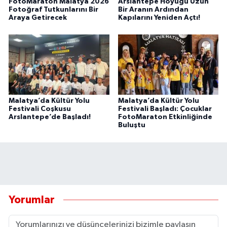
FotoMaraton Malatya 2026
Arslantepe Höyüğü Uzun
Fotoğraf Tutkunlarını Bir
Bir Aranın Ardından
Araya Getirecek
Kapılarını Yeniden Açtı!
Malatya’da Kültür Yolu
Malatya’da Kültür Yolu
Festivali Coşkusu
Festivali Başladı: Çocuklar
Arslantepe’de Başladı!
FotoMaraton Etkinliğinde
Buluştu
Yorumlar