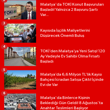
2
Malatya'da TOKİ Konut Başvuruları
Başladı! Yalnızca 2 Başvuru Şartı
Var...
3
Kayısıda İşçilik Maliyetlerini
Düşürecek Önemli Buluş
4
TOKİ’den Malatya’ya Yeni Satış! 120
Ay Vadeyle Ev Sahibi Olma Fırsatı
Başladı
5
Malatya’da 6,6 Milyon TL’lik Kayısı
Bahçesi İcradan Satışa Çıktı! İçinde
Evi de Var
6
Malatya'da Binlerce Kişinin
Beklediği Gün Geldi! 8 Ağustos'ta
Anahtar Teslimleri Başlıyor