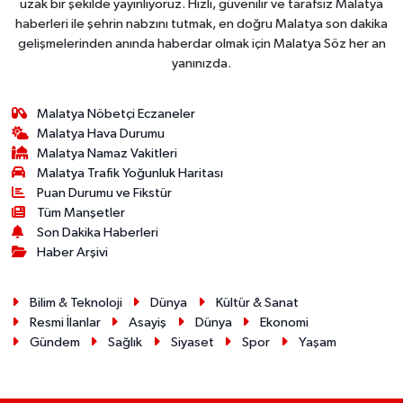
uzak bir şekilde yayınlıyoruz. Hızlı, güvenilir ve tarafsız Malatya
haberleri ile şehrin nabzını tutmak, en doğru Malatya son dakika
gelişmelerinden anında haberdar olmak için Malatya Söz her an
yanınızda.
Malatya Nöbetçi Eczaneler
Malatya Hava Durumu
Malatya Namaz Vakitleri
Malatya Trafik Yoğunluk Haritası
Puan Durumu ve Fikstür
Tüm Manşetler
Son Dakika Haberleri
Haber Arşivi
Bilim & Teknoloji
Dünya
Kültür & Sanat
Resmi İlanlar
Asayiş
Dünya
Ekonomi
Gündem
Sağlık
Siyaset
Spor
Yaşam