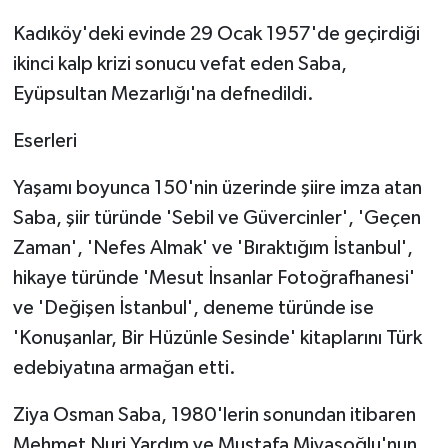
Kadıköy'deki evinde 29 Ocak 1957'de geçirdiği
ikinci kalp krizi sonucu vefat eden Saba,
Eyüpsultan Mezarlığı'na defnedildi.
Eserleri
Yaşamı boyunca 150'nin üzerinde şiire imza atan
Saba, şiir türünde 'Sebil ve Güvercinler', 'Geçen
Zaman', 'Nefes Almak' ve 'Bıraktığım İstanbul',
hikaye türünde 'Mesut İnsanlar Fotoğrafhanesi'
ve 'Değişen İstanbul', deneme türünde ise
'Konuşanlar, Bir Hüzünle Sesinde' kitaplarını Türk
edebiyatına armağan etti.
Ziya Osman Saba, 1980'lerin sonundan itibaren
Mehmet Nuri Yardım ve Mustafa Miyasoğlu'nun