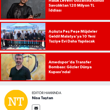
Haluk Levent Gözaltına Alındı!
Savcılıktan 120 Milyon TL
İddiası
Açılışta Peş Peşe Müjdeler
Geldi! Malatya'ya 10 Yeni
Taziye Evi Daha Yapılacak
Amedspor’da Transfer
Bombası: Gözler Dünya
Kupası’nda!
EDITÖR HAKKINDA
Nisa Taştan