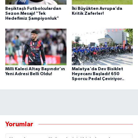
Beşiktaşlı Futbolculardan
İki Büyükten Avrupa’da
Sezon Mesajı! "Tek
Kritik Zaferler!
Hedefimiz Şampiyonluk"
Milli Kaleci Altay Bayındır’ın
Malatya'da Dev Bisiklet
Yeni Adresi Belli Oldu!
Heyecanı Başladı! 650
Sporcu Pedal Çeviriyor..
Yorumlar