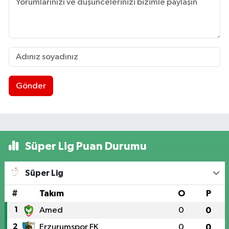
Gönder
Süper Lig Puan Durumu
Süper Lig
#
Takım
O
P
1
Amed
0
0
2
Erzurumspor FK
0
0