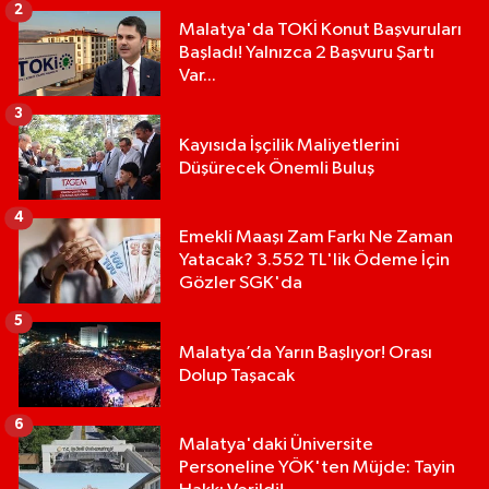
2
Malatya'da TOKİ Konut Başvuruları
Başladı! Yalnızca 2 Başvuru Şartı
Var...
3
Kayısıda İşçilik Maliyetlerini
Düşürecek Önemli Buluş
4
Emekli Maaşı Zam Farkı Ne Zaman
Yatacak? 3.552 TL'lik Ödeme İçin
Gözler SGK'da
5
Malatya’da Yarın Başlıyor! Orası
Dolup Taşacak
6
Malatya'daki Üniversite
Personeline YÖK'ten Müjde: Tayin