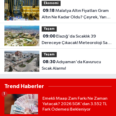
Ekonomi
09:18
Malatya Altın Fiyatları Gram
Altın Ne Kadar Oldu? Çeyrek, Yarım
ve Ata Altın Kaç TL?
Yaşam
09:00
Elazığ'da Sıcaklık 39
Dereceye Çıkacak! Meteoroloji Saat
Vererek Uyardı..
Yaşam
08:30
Adıyaman'da Kavurucu
Sıcak Alarmı!
Trend Haberler
1
Emekli Maaşı Zam Farkı Ne Zaman
Yatacak? 2026 SGK'dan 3.552 TL
Fark Ödemesi Bekleniyor