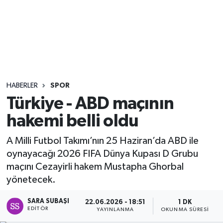
Sağlık
Seri İlan
Siyaset
HABERLER
SPOR
Spor
Türkiye - ABD maçının
hakemi belli oldu
Yaşam
A Milli Futbol Takımı’nın 25 Haziran’da ABD ile
oynayacağı 2026 FIFA Dünya Kupası D Grubu
maçını Cezayirli hakem Mustapha Ghorbal
yönetecek.
SARA SUBAŞI
22.06.2026 - 18:51
1 DK
EDITÖR
YAYINLANMA
OKUNMA SÜRESI