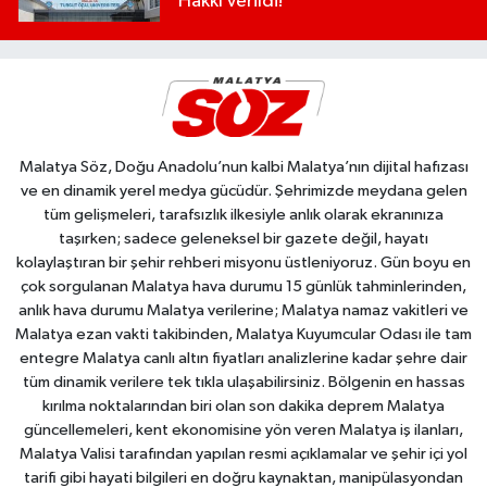
Hakkı Verildi!
Malatya Söz, Doğu Anadolu’nun kalbi Malatya’nın dijital hafızası
ve en dinamik yerel medya gücüdür. Şehrimizde meydana gelen
tüm gelişmeleri, tarafsızlık ilkesiyle anlık olarak ekranınıza
taşırken; sadece geleneksel bir gazete değil, hayatı
kolaylaştıran bir şehir rehberi misyonu üstleniyoruz. Gün boyu en
çok sorgulanan Malatya hava durumu 15 günlük tahminlerinden,
anlık hava durumu Malatya verilerine; Malatya namaz vakitleri ve
Malatya ezan vakti takibinden, Malatya Kuyumcular Odası ile tam
entegre Malatya canlı altın fiyatları analizlerine kadar şehre dair
tüm dinamik verilere tek tıkla ulaşabilirsiniz. Bölgenin en hassas
kırılma noktalarından biri olan son dakika deprem Malatya
güncellemeleri, kent ekonomisine yön veren Malatya iş ilanları,
Malatya Valisi tarafından yapılan resmi açıklamalar ve şehir içi yol
tarifi gibi hayati bilgileri en doğru kaynaktan, manipülasyondan