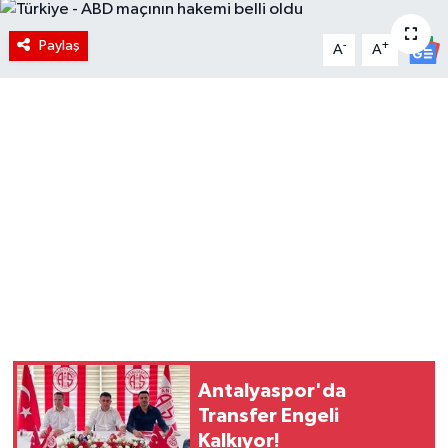
Paylaş
-
+
A
A
Antalyaspor'da
Transfer Engeli
Kalkıyor!