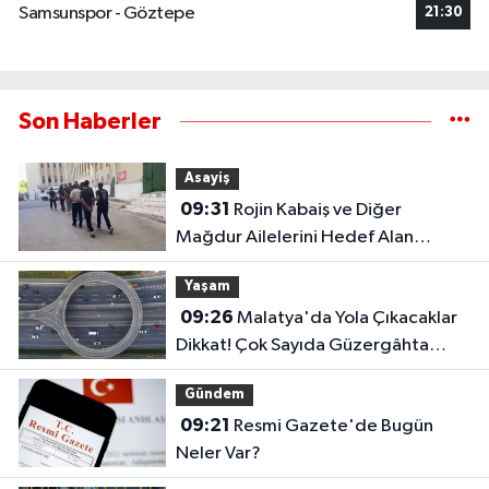
Samsunspor - Göztepe
21:30
Son Haberler
Asayiş
09:31
Rojin Kabaiş ve Diğer
Mağdur Ailelerini Hedef Alan
Şebekeye Operasyon
Yaşam
09:26
Malatya'da Yola Çıkacaklar
Dikkat! Çok Sayıda Güzergâhta
Çalışma Sürüyor..
Gündem
09:21
Resmi Gazete'de Bugün
Neler Var?