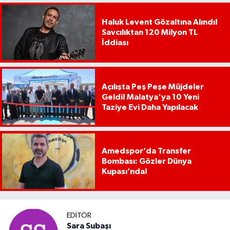
Haluk Levent Gözaltına Alındı!
Savcılıktan 120 Milyon TL
İddiası
Açılışta Peş Peşe Müjdeler
Geldi! Malatya'ya 10 Yeni
Taziye Evi Daha Yapılacak
Amedspor’da Transfer
Bombası: Gözler Dünya
Kupası’nda!
EDITÖR
Sara Subaşı