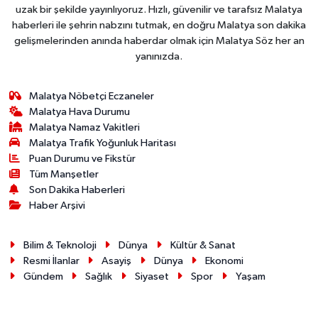
uzak bir şekilde yayınlıyoruz. Hızlı, güvenilir ve tarafsız Malatya
haberleri ile şehrin nabzını tutmak, en doğru Malatya son dakika
gelişmelerinden anında haberdar olmak için Malatya Söz her an
yanınızda.
Malatya Nöbetçi Eczaneler
Malatya Hava Durumu
Malatya Namaz Vakitleri
Malatya Trafik Yoğunluk Haritası
Puan Durumu ve Fikstür
Tüm Manşetler
Son Dakika Haberleri
Haber Arşivi
Bilim & Teknoloji
Dünya
Kültür & Sanat
Resmi İlanlar
Asayiş
Dünya
Ekonomi
Gündem
Sağlık
Siyaset
Spor
Yaşam