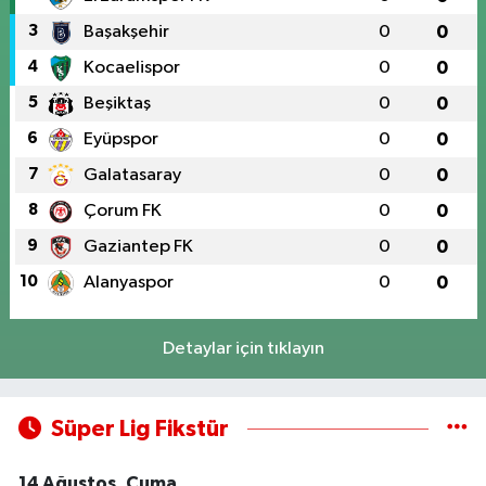
3
Başakşehir
0
0
4
Kocaelispor
0
0
5
Beşiktaş
0
0
6
Eyüpspor
0
0
7
Galatasaray
0
0
8
Çorum FK
0
0
9
Gaziantep FK
0
0
10
Alanyaspor
0
0
Detaylar için tıklayın
Süper Lig Fikstür
14 Ağustos, Cuma