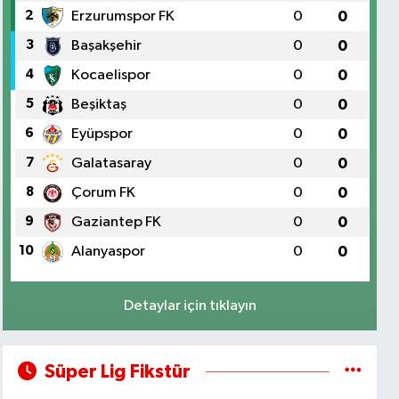
2
Erzurumspor FK
0
0
3
Başakşehir
0
0
4
Kocaelispor
0
0
5
Beşiktaş
0
0
6
Eyüpspor
0
0
7
Galatasaray
0
0
8
Çorum FK
0
0
9
Gaziantep FK
0
0
10
Alanyaspor
0
0
Detaylar için tıklayın
Süper Lig Fikstür