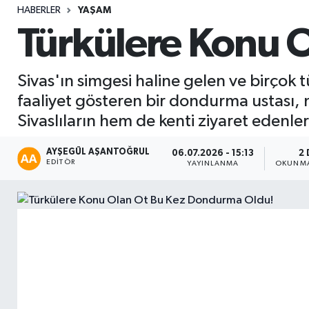
HABERLER
YAŞAM
Sağlık
Türkülere Konu 
Seri İlan
Sivas'ın simgesi haline gelen ve birçok
Siyaset
faaliyet gösteren bir dondurma ustası, 
Sivaslıların hem de kenti ziyaret edenlerin
Spor
AYŞEGÜL AŞANTOĞRUL
06.07.2026 - 15:13
2 
EDITÖR
Yaşam
YAYINLANMA
OKUNMA