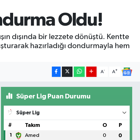
ondurma Oldu!
şın dışında bir lezzete dönüştü. Kentte
uluşturarak hazırladığı dondurmayla hem
-
+
A
A
Süper Lig Puan Durumu
Süper Lig
#
Takım
O
P
1
Amed
0
0