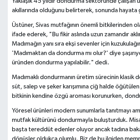
Yaklaşık 45 yıldır dondurma sektöründe çalışan 
akıllarında olduğunu belirterek, sonunda hayata 
Üstüner, Sivas mutfağının önemli bitkilerinden 
ifade ederek, "Bu fikir aslında uzun zamandır ak
Madımağın yanı sıra ekşi sevenler için kuzukulağ
'Madımaktan da dondurma mı olur?' diye şaşırıy
üründen dondurma yapılabilir." dedi.
Madımaklı dondurmanın üretim sürecinin klasik d
süt, salep ve şeker karışımına çiğ halde öğütülen
bitkinin kendine özgü aroması korunurken, dondurm
Yöresel ürünleri modern sunumlarla tanıtmayı amaç
mutfak kültürünü dondurmayla buluşturduk. Misafi
başta tereddüt edenler oluyor ancak tadına baka
dönüşler oldukça olumlu. Biz de bu ilgiden mem