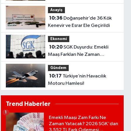
Asayiş
10:36
Doğanşehir’de 36 Kök
Kenevir ve Esrar Ele Geçirildi
Ekonomi
10:20
SGK Duyurdu: Emekli
Maaş Farkları Ne Zaman
Yatacak?
Gündem
10:17
Türkiye’nin Havacılık
Motoru Hamlesi!
Trend Haberler
1
Emekli Maaşı Zam Farkı Ne
Zaman Yatacak? 2026 SGK'dan
3.552 TL Fark Ödemesi