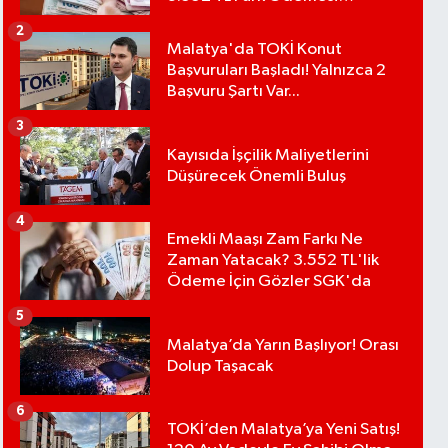
Bekleniyor
2
Malatya'da TOKİ Konut
Başvuruları Başladı! Yalnızca 2
Başvuru Şartı Var...
3
Kayısıda İşçilik Maliyetlerini
Düşürecek Önemli Buluş
4
Emekli Maaşı Zam Farkı Ne
Zaman Yatacak? 3.552 TL'lik
Ödeme İçin Gözler SGK'da
5
Malatya’da Yarın Başlıyor! Orası
Dolup Taşacak
6
TOKİ’den Malatya’ya Yeni Satış!