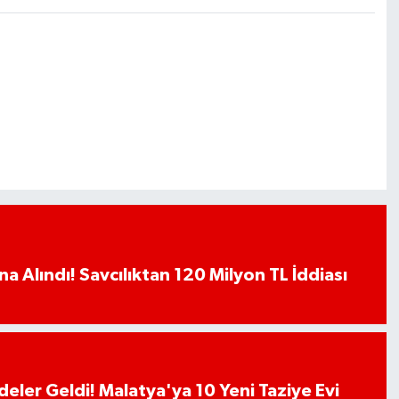
a Alındı! Savcılıktan 120 Milyon TL İddiası
deler Geldi! Malatya'ya 10 Yeni Taziye Evi