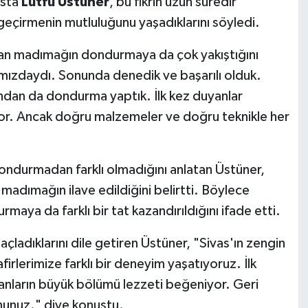
usta
Lütfü Üstüner
, bu fikrin uzun süredir
geçirmenin mutluluğunu yaşadıklarını söyledi.
olan madımağın dondurmaya da çok yakıştığını
lımızdaydı. Sonunda denedik ve başarılı olduk.
ından da dondurma yaptık. İlk kez duyanlar
or. Ancak doğru malzemeler ve doğru teknikle her
ondurmadan farklı olmadığını anlatan Üstüner,
 madımağın ilave edildiğini belirtti. Böylece
aya da farklı bir tat kazandırıldığını ifade etti.
ladıklarını dile getiren Üstüner, "Sivas'ın zengin
rlerimize farklı bir deneyim yaşatıyoruz. İlk
nların büyük bölümü lezzeti beğeniyor. Geri
nunuz." diye konuştu.