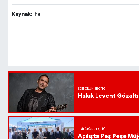
Kaynak:
iha
EDITÖRÜN SEÇTIĞI
Haluk Levent Gözaltın
EDITÖRÜN SEÇTIĞI
Açılışta Peş Peşe Müj