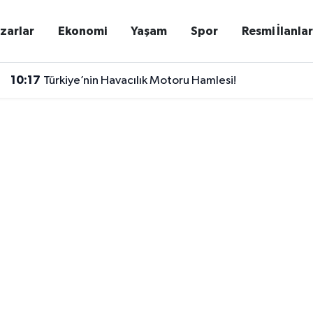
zarlar
Ekonomi
Yaşam
Spor
Resmi İlanla
10:17
Türkiye’nin Havacılık Motoru Hamlesi!
10:13
Bakan Kurum Açıkladı: Hatay’da 8 Bin 500 Sosyal Ko