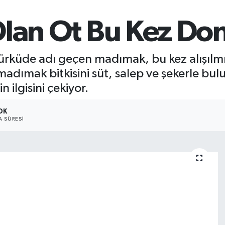
Olan Ot Bu Kez D
 türküde adı geçen madımak, bu kez alışılmı
madımak bitkisini süt, salep ve şekerle b
 ilgisini çekiyor.
DK
 SÜRESI