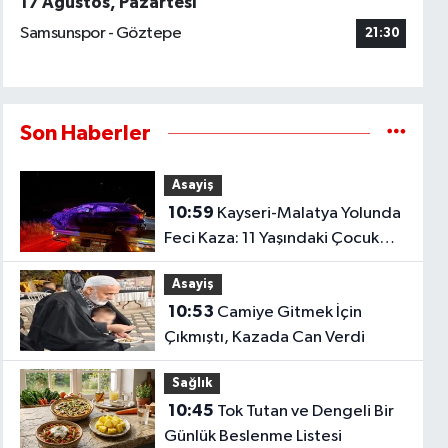
17 Ağustos, Pazartesi
Samsunspor - Göztepe
21:30
Son Haberler
Asayiş
10:59
Kayseri-Malatya Yolunda
Feci Kaza: 11 Yaşındaki Çocuk
Hayatını Kaybetti!
Asayiş
10:53
Camiye Gitmek İçin
Çıkmıştı, Kazada Can Verdi
Sağlık
10:45
Tok Tutan ve Dengeli Bir
Günlük Beslenme Listesi