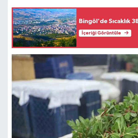
Bingöl'de Sıcaklık 38
İçeriği Görüntüle