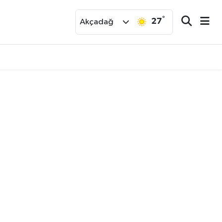
°
27
r
Akçadağ
nut Ekimde Teslim Edilecek..