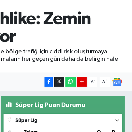
ehlike: Zemin
or
lge trafiği için ciddi risk oluşturmaya
lmaların her geçen gün daha da belirgin hale
-
+
A
A
Süper Lig Puan Durumu
Süper Lig