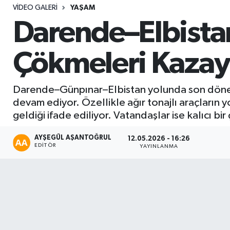
VIDEO GALERI
YAŞAM
Sağlık
Darende–Elbistan
Seri İlan
Çökmeleri Kazaya
Siyaset
Darende–Günpınar–Elbistan yolunda son dönemd
Spor
devam ediyor. Özellikle ağır tonajlı araçların
geldiği ifade ediliyor. Vatandaşlar ise kalıcı bi
Yaşam
AYŞEGÜL AŞANTOĞRUL
12.05.2026 - 16:26
EDITÖR
YAYINLANMA