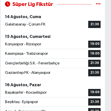
Süper Lig Fikstür
14 Ağustos, Cuma
Galatasaray - Çorum FK
21:30
15 Ağustos, Cumartesi
Konyaspor - Rizespor
19:00
Kasımpaşa - Trabzonspor
19:00
Gençlerbirliği S.K. - Fenerbahçe
21:30
Gaziantep FK - Alanyaspor
21:30
16 Ağustos, Pazar
Başakşehir - Kocaelispor
19:00
Beşiktaş - Eyüpspor
21:30