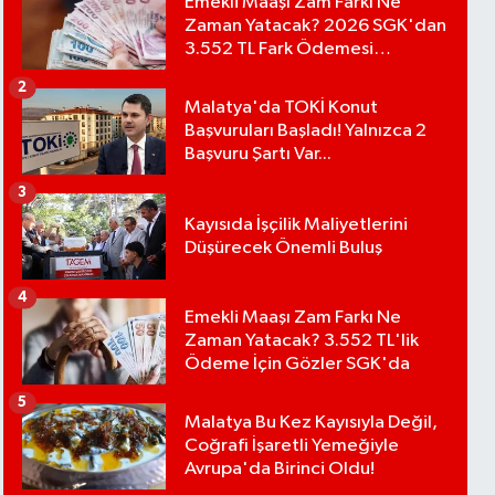
Emekli Maaşı Zam Farkı Ne
Zaman Yatacak? 2026 SGK'dan
3.552 TL Fark Ödemesi
Bekleniyor
2
Malatya'da TOKİ Konut
Başvuruları Başladı! Yalnızca 2
Başvuru Şartı Var...
3
Kayısıda İşçilik Maliyetlerini
Düşürecek Önemli Buluş
4
Emekli Maaşı Zam Farkı Ne
Zaman Yatacak? 3.552 TL'lik
Ödeme İçin Gözler SGK'da
5
Malatya Bu Kez Kayısıyla Değil,
Coğrafi İşaretli Yemeğiyle
Avrupa'da Birinci Oldu!