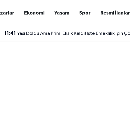
zarlar
Ekonomi
Yaşam
Spor
Resmi İlanla
11:41
Yaşı Doldu Ama Primi Eksik Kaldı! İşte Emeklilik İçin Ç
11:34
Malatya’da O Parsel İçin Yeni Karar: Cami Ve Kur’an K