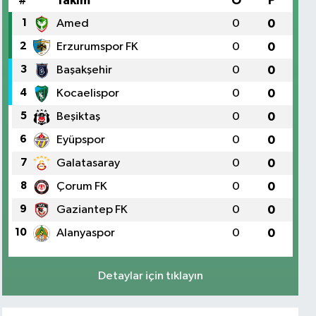
#
Takım
O
P
1
Amed
0
0
2
Erzurumspor FK
0
0
3
Başakşehir
0
0
4
Kocaelispor
0
0
5
Beşiktaş
0
0
6
Eyüpspor
0
0
7
Galatasaray
0
0
8
Çorum FK
0
0
9
Gaziantep FK
0
0
10
Alanyaspor
0
0
Detaylar için tıklayın