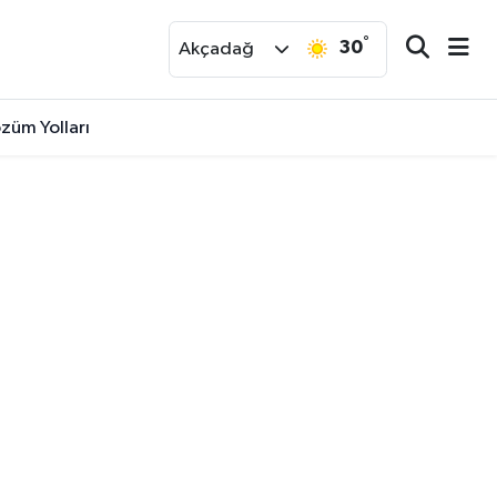
°
30
r
Akçadağ
özüm Yolları
ursu Yapılacak!