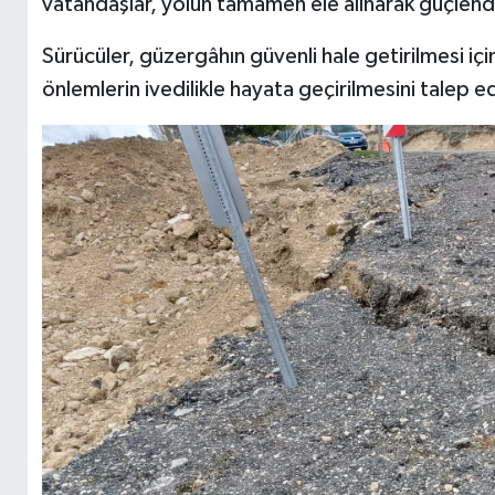
vatandaşlar, yolun tamamen ele alınarak güçlendi
Sürücüler, güzergâhın güvenli hale getirilmesi için
önlemlerin ivedilikle hayata geçirilmesini talep e