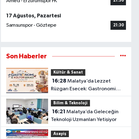
Amed - Erzurumspor FK
21:30
17 Ağustos, Pazartesi
Samsunspor - Göztepe
21:30
Son Haberler
Kültür & Sanat
16:28
Malatya’da Lezzet
Rüzgarı Esecek: Gastronomi
Festivali İçin Geri Sayım Başladı
Bilim & Teknoloji
16:21
Malatya’da Geleceğin
Teknoloji Uzmanları Yetişiyor
Asayiş