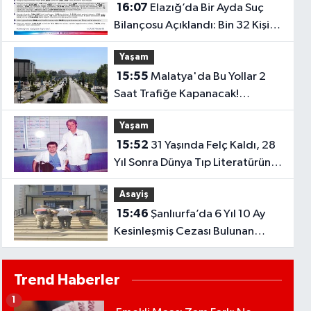
16:07
Elazığ’da Bir Ayda Suç
Bilançosu Açıklandı: Bin 32 Kişi
Yakalandı
Yaşam
15:55
Malatya'da Bu Yollar 2
Saat Trafiğe Kapanacak!
Sürücülere Kritik Uyarı
Yaşam
15:52
31 Yaşında Felç Kaldı, 28
Yıl Sonra Dünya Tıp Literatürüne
Girdi
Asayiş
15:46
Şanlıurfa’da 6 Yıl 10 Ay
Kesinleşmiş Cezası Bulunan
Hükümlü Yakalandı
Trend Haberler
1