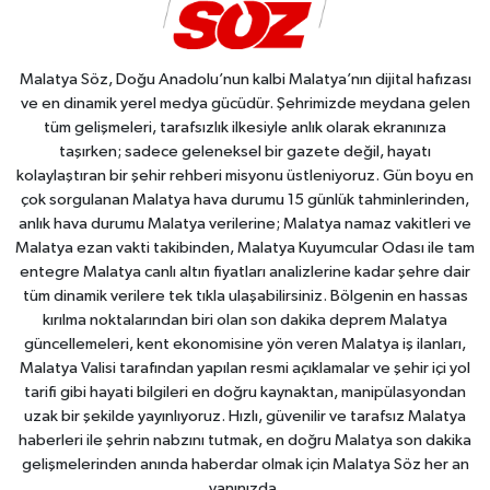
Malatya Söz, Doğu Anadolu’nun kalbi Malatya’nın dijital hafızası
ve en dinamik yerel medya gücüdür. Şehrimizde meydana gelen
tüm gelişmeleri, tarafsızlık ilkesiyle anlık olarak ekranınıza
taşırken; sadece geleneksel bir gazete değil, hayatı
kolaylaştıran bir şehir rehberi misyonu üstleniyoruz. Gün boyu en
çok sorgulanan Malatya hava durumu 15 günlük tahminlerinden,
anlık hava durumu Malatya verilerine; Malatya namaz vakitleri ve
Malatya ezan vakti takibinden, Malatya Kuyumcular Odası ile tam
entegre Malatya canlı altın fiyatları analizlerine kadar şehre dair
tüm dinamik verilere tek tıkla ulaşabilirsiniz. Bölgenin en hassas
kırılma noktalarından biri olan son dakika deprem Malatya
güncellemeleri, kent ekonomisine yön veren Malatya iş ilanları,
Malatya Valisi tarafından yapılan resmi açıklamalar ve şehir içi yol
tarifi gibi hayati bilgileri en doğru kaynaktan, manipülasyondan
uzak bir şekilde yayınlıyoruz. Hızlı, güvenilir ve tarafsız Malatya
haberleri ile şehrin nabzını tutmak, en doğru Malatya son dakika
gelişmelerinden anında haberdar olmak için Malatya Söz her an
yanınızda.