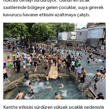
noktası olmayı sürdürüyor. Günün en sıcak
saatlerinde bölgeye gelen çocuklar, suya girerek
kavurucu havanın etkisini azaltmaya çalıştı.
Kentte etkisini sürdüren yüksek sıcaklık nedeniyle