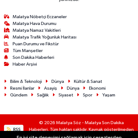
Malatya Nöbetçi Eczaneler
Malatya Hava Durumu
Malatya Namaz Vakitleri
Malatya Trafik Yoğunluk Haritası
Puan Durumu ve Fikstür
Tüm Manşetler
Son Dakika Haberleri
Haber Arşivi
Bilim & Teknoloji
Dünya
Kültür & Sanat
Resmi İlanlar
Asayiş
Dünya
Ekonomi
Gündem
Sağlık
Siyaset
Spor
Yaşam
© 2026 Malatya Söz - Malatya Son Dakika
RSS
Haberleri. Tüm hakları saklıdır. Kaynak gösterilmeden
alıntı yapılamaz.
En iyi site deneyimi sağlamak için çerezlerden