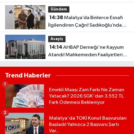
Gündem
14:38
Malatya’da Binlerce Esnafı
İlgilendiren Çağrı! Sadıkoğlu’ndan
Kura Fazlası İşyerleri İçin Yeni Talep
Asayiş
14:14
AHBAP Derneği'ne Kayyum
Atandı! Mahkemeden Faaliyetleri
Durdurma Kararı..
Trend Haberler
1
Emekli Maaşı Zam Farkı Ne Zaman
Yatacak? 2026 SGK'dan 3.552 TL
Fark Ödemesi Bekleniyor
2
Malatya'da TOKİ Konut Başvuruları
Başladı! Yalnızca 2 Başvuru Şartı
Var...