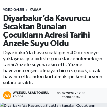
Sağlık
VIDEO GALERI
YAŞAM
Diyarbakır’da Kavurucu
Seri İlan
Sıcaktan Bunalan
Siyaset
Çocukların Adresi Tarihi
Anzele Suyu Oldu
Spor
Diyarbakır’da hava sıcaklığının 40 dereceye
Yaşam
yaklaşmasıyla birlikte çocuklar serinlemek için
tarihi Anzele suyuna akın etti. Yüzme
havuzuna erişimi olmayan birçok çocuk, sıcak
havanın etkisinden kurtulmak için kendini serin
sulara bıraktı.
AYŞEGÜL AŞANTOĞRUL
05.07.2026 - 17:56
EDITÖR
YAYINLANMA