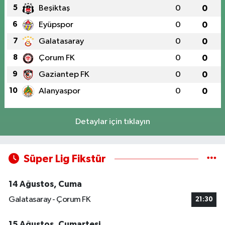
5
Beşiktaş
0
0
6
Eyüpspor
0
0
7
Galatasaray
0
0
8
Çorum FK
0
0
9
Gaziantep FK
0
0
10
Alanyaspor
0
0
Detaylar için tıklayın
Süper Lig Fikstür
14 Ağustos, Cuma
Galatasaray - Çorum FK
21:30
15 Ağustos, Cumartesi