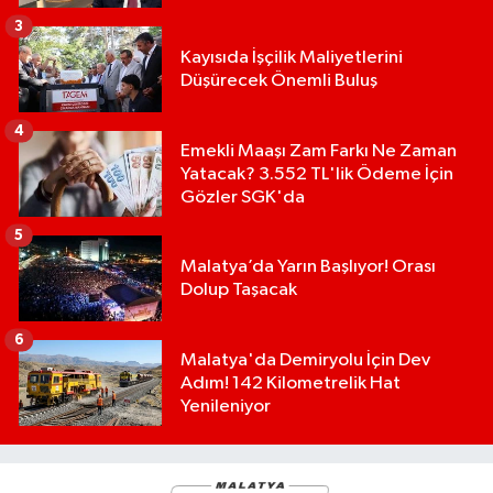
3
Kayısıda İşçilik Maliyetlerini
Düşürecek Önemli Buluş
4
Emekli Maaşı Zam Farkı Ne Zaman
Yatacak? 3.552 TL'lik Ödeme İçin
Gözler SGK'da
5
Malatya’da Yarın Başlıyor! Orası
Dolup Taşacak
6
Malatya'da Demiryolu İçin Dev
Adım! 142 Kilometrelik Hat
Yenileniyor