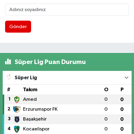
Gönder
Süper Lig Puan Durumu
Süper Lig
#
Takım
O
P
1
Amed
0
0
2
Erzurumspor FK
0
0
3
Başakşehir
0
0
4
Kocaelispor
0
0