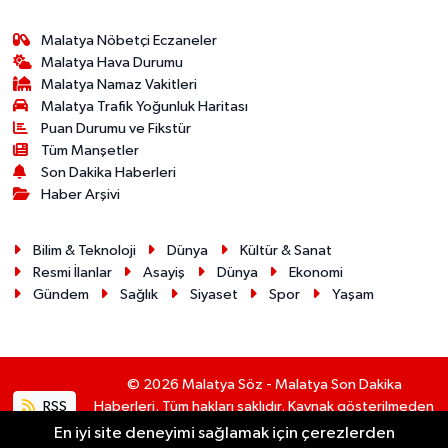
Malatya Nöbetçi Eczaneler
Malatya Hava Durumu
Malatya Namaz Vakitleri
Malatya Trafik Yoğunluk Haritası
Puan Durumu ve Fikstür
Tüm Manşetler
Son Dakika Haberleri
Haber Arşivi
Bilim & Teknoloji
Dünya
Kültür & Sanat
Resmi İlanlar
Asayiş
Dünya
Ekonomi
Gündem
Sağlık
Siyaset
Spor
Yaşam
© 2026 Malatya Söz - Malatya Son Dakika
RSS
Haberleri. Tüm hakları saklıdır. Kaynak gösterilmeden
alıntı yapılamaz.
En iyi site deneyimi sağlamak için çerezlerden