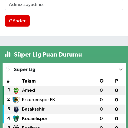
Gönder
Süper Lig Puan Durumu
Süper Lig
#
Takım
O
P
1
Amed
0
0
2
Erzurumspor FK
0
0
3
Başakşehir
0
0
4
Kocaelispor
0
0
5