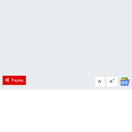
Paylaş
-
+
A
A