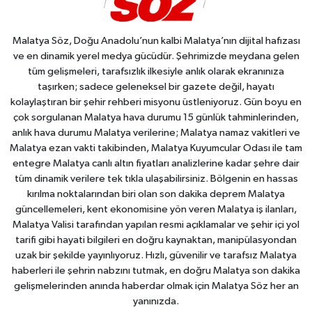
Malatya Söz, Doğu Anadolu’nun kalbi Malatya’nın dijital hafızası
ve en dinamik yerel medya gücüdür. Şehrimizde meydana gelen
tüm gelişmeleri, tarafsızlık ilkesiyle anlık olarak ekranınıza
taşırken; sadece geleneksel bir gazete değil, hayatı
kolaylaştıran bir şehir rehberi misyonu üstleniyoruz. Gün boyu en
çok sorgulanan Malatya hava durumu 15 günlük tahminlerinden,
anlık hava durumu Malatya verilerine; Malatya namaz vakitleri ve
Malatya ezan vakti takibinden, Malatya Kuyumcular Odası ile tam
entegre Malatya canlı altın fiyatları analizlerine kadar şehre dair
tüm dinamik verilere tek tıkla ulaşabilirsiniz. Bölgenin en hassas
kırılma noktalarından biri olan son dakika deprem Malatya
güncellemeleri, kent ekonomisine yön veren Malatya iş ilanları,
Malatya Valisi tarafından yapılan resmi açıklamalar ve şehir içi yol
tarifi gibi hayati bilgileri en doğru kaynaktan, manipülasyondan
uzak bir şekilde yayınlıyoruz. Hızlı, güvenilir ve tarafsız Malatya
haberleri ile şehrin nabzını tutmak, en doğru Malatya son dakika
gelişmelerinden anında haberdar olmak için Malatya Söz her an
yanınızda.