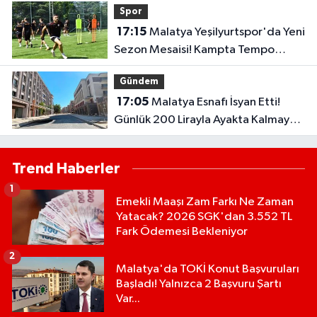
Spor
17:15
Malatya Yeşilyurtspor'da Yeni
Sezon Mesaisi! Kampta Tempo
Zirveye Çıktı
Gündem
17:05
Malatya Esnafı İsyan Etti!
Günlük 200 Lirayla Ayakta Kalmaya
Çalışıyoruz
Trend Haberler
1
Emekli Maaşı Zam Farkı Ne Zaman
Yatacak? 2026 SGK'dan 3.552 TL
Fark Ödemesi Bekleniyor
2
Malatya'da TOKİ Konut Başvuruları
Başladı! Yalnızca 2 Başvuru Şartı
Var...