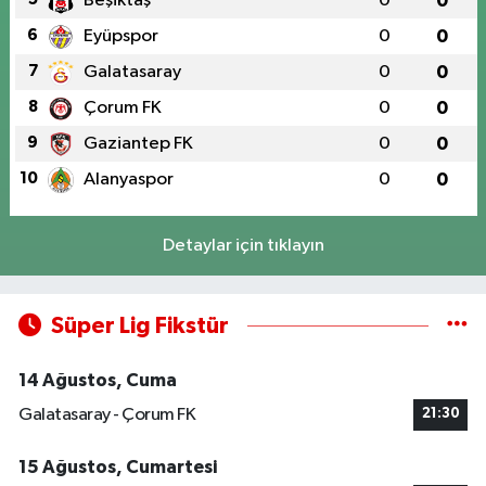
Beşiktaş
0
0
6
Eyüpspor
0
0
7
Galatasaray
0
0
8
Çorum FK
0
0
9
Gaziantep FK
0
0
10
Alanyaspor
0
0
Detaylar için tıklayın
Süper Lig Fikstür
14 Ağustos, Cuma
Galatasaray - Çorum FK
21:30
15 Ağustos, Cumartesi