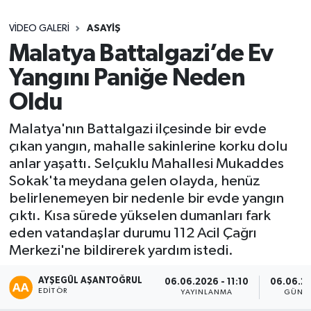
Sağlık
VIDEO GALERI
ASAYIŞ
Malatya Battalgazi’de Ev
Seri İlan
Yangını Paniğe Neden
Siyaset
Oldu
Malatya'nın Battalgazi ilçesinde bir evde
Spor
çıkan yangın, mahalle sakinlerine korku dolu
anlar yaşattı. Selçuklu Mahallesi Mukaddes
Yaşam
Sokak'ta meydana gelen olayda, henüz
belirlenemeyen bir nedenle bir evde yangın
çıktı. Kısa sürede yükselen dumanları fark
eden vatandaşlar durumu 112 Acil Çağrı
Merkezi'ne bildirerek yardım istedi.
AYŞEGÜL AŞANTOĞRUL
06.06.2026 - 11:10
06.06.20
EDITÖR
YAYINLANMA
GÜNC