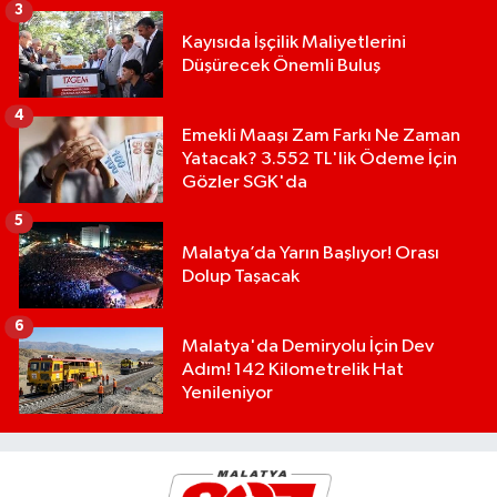
3
Kayısıda İşçilik Maliyetlerini
Düşürecek Önemli Buluş
4
Emekli Maaşı Zam Farkı Ne Zaman
Yatacak? 3.552 TL'lik Ödeme İçin
Gözler SGK'da
5
Malatya’da Yarın Başlıyor! Orası
Dolup Taşacak
6
Malatya'da Demiryolu İçin Dev
Adım! 142 Kilometrelik Hat
Yenileniyor