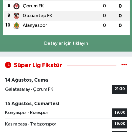
8
Çorum FK
0
0
9
Gaziantep FK
0
0
10
Alanyaspor
0
0
Detaylar için tıklayın
Süper Lig Fikstür
14 Ağustos, Cuma
Galatasaray - Çorum FK
21:30
15 Ağustos, Cumartesi
Konyaspor - Rizespor
19:00
Kasımpaşa - Trabzonspor
19:00