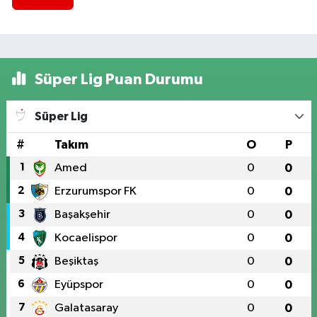
Süper Lig Puan Durumu
Süper Lig
#
Takım
O
P
1
Amed
0
0
2
Erzurumspor FK
0
0
3
Başakşehir
0
0
4
Kocaelispor
0
0
5
Beşiktaş
0
0
6
Eyüpspor
0
0
7
Galatasaray
0
0