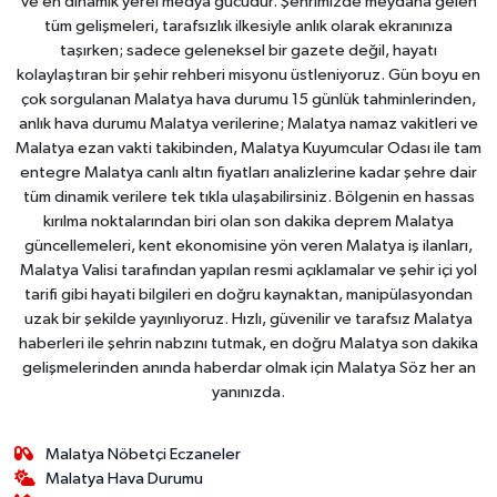
ve en dinamik yerel medya gücüdür. Şehrimizde meydana gelen
tüm gelişmeleri, tarafsızlık ilkesiyle anlık olarak ekranınıza
taşırken; sadece geleneksel bir gazete değil, hayatı
kolaylaştıran bir şehir rehberi misyonu üstleniyoruz. Gün boyu en
çok sorgulanan Malatya hava durumu 15 günlük tahminlerinden,
anlık hava durumu Malatya verilerine; Malatya namaz vakitleri ve
Malatya ezan vakti takibinden, Malatya Kuyumcular Odası ile tam
entegre Malatya canlı altın fiyatları analizlerine kadar şehre dair
tüm dinamik verilere tek tıkla ulaşabilirsiniz. Bölgenin en hassas
kırılma noktalarından biri olan son dakika deprem Malatya
güncellemeleri, kent ekonomisine yön veren Malatya iş ilanları,
Malatya Valisi tarafından yapılan resmi açıklamalar ve şehir içi yol
tarifi gibi hayati bilgileri en doğru kaynaktan, manipülasyondan
uzak bir şekilde yayınlıyoruz. Hızlı, güvenilir ve tarafsız Malatya
haberleri ile şehrin nabzını tutmak, en doğru Malatya son dakika
gelişmelerinden anında haberdar olmak için Malatya Söz her an
yanınızda.
Malatya Nöbetçi Eczaneler
Malatya Hava Durumu