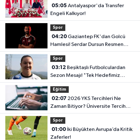
05:05
Antalyaspor'da Transfer
Engeli Kalkıyor!
Spor
04:20
Gaziantep FK'dan Golcü
Hamlesi! Serdar Dursun Resmen
İmzayı Attı!
Spor
03:12
Beşiktaşlı Futbolculardan
Sezon Mesajı! "Tek Hedefimiz
Şampiyonluk"
Eğitim
02:07
2026 YKS Tercihleri Ne
Zaman Bitiyor? Üniversite Tercih
Sonuçları Açıklandı Mı?
Spor
01:00
İki Büyükten Avrupa’da Kritik
Zaferler!