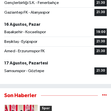
Gençlerbirliği S.K. - Fenerbahçe
21:30
Gaziantep FK - Alanyaspor
21:30
16 Ağustos, Pazar
Başakşehir - Kocaelispor
19:00
Beşiktaş - Eyüpspor
21:30
Amed - Erzurumspor FK
21:30
17 Ağustos, Pazartesi
Samsunspor - Göztepe
21:30
Son Haberler
Spor