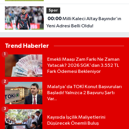
Spor
00:00
Milli Kaleci Altay Bayındır’ın
Yeni Adresi Belli Oldu!
Trend Haberler
1
Emekli Maaşı Zam Farkı Ne Zaman
Yatacak? 2026 SGK'dan 3.552 TL
Fark Ödemesi Bekleniyor
2
Malatya'da TOKİ Konut Başvuruları
Başladı! Yalnızca 2 Başvuru Şartı
Var...
3
Kayısıda İşçilik Maliyetlerini
Düşürecek Önemli Buluş