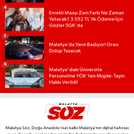
4
Emekli Maaşı Zam Farkı Ne Zaman
Yatacak? 3.552 TL'lik Ödeme İçin
Gözler SGK'da
5
Malatya’da Yarın Başlıyor! Orası
Dolup Taşacak
6
Malatya'daki Üniversite
Personeline YÖK'ten Müjde: Tayin
Hakkı Verildi!
Malatya Söz, Doğu Anadolu’nun kalbi Malatya’nın dijital hafızası