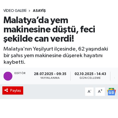
Sağlık
VIDEO GALERI
ASAYIŞ
Malatya’da yem
Seri İlan
makinesine düştü, feci
Siyaset
şekilde can verdi!
Malatya'nın Yeşilyurt ilçesinde, 62 yaşındaki
Spor
bir şahıs yem makinesine düşerek hayatını
kaybetti.
Yaşam
EDITÖR
28.07.2025 - 09:35
02.10.2025 - 14:43
YAYINLANMA
GÜNCELLEME
PA
Paylaş
-
+
A
A