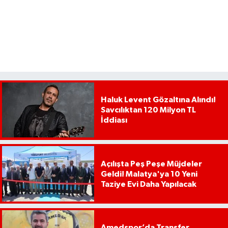
Haluk Levent Gözaltına Alındı!
Savcılıktan 120 Milyon TL
İddiası
Açılışta Peş Peşe Müjdeler
Geldi! Malatya'ya 10 Yeni
Taziye Evi Daha Yapılacak
Amedspor’da Transfer