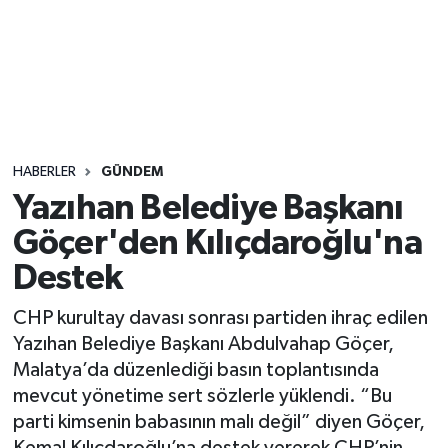
Sağlık
Seri İlan
Siyaset
HABERLER
GÜNDEM
Spor
Yazıhan Belediye Başkanı
Göçer'den Kılıçdaroğlu'na
Yaşam
Destek
CHP kurultay davası sonrası partiden ihraç edilen
Yazıhan Belediye Başkanı Abdulvahap Göçer,
Malatya’da düzenlediği basın toplantısında
mevcut yönetime sert sözlerle yüklendi. “Bu
parti kimsenin babasının malı değil” diyen Göçer,
Kemal Kılıçdaroğlu’na destek vererek CHP’nin