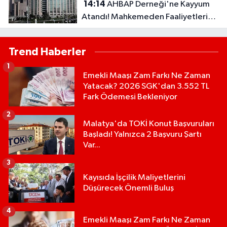
14:14
AHBAP Derneği'ne Kayyum
Atandı! Mahkemeden Faaliyetleri
Durdurma Kararı..
Trend Haberler
1
Emekli Maaşı Zam Farkı Ne Zaman
Yatacak? 2026 SGK'dan 3.552 TL
Fark Ödemesi Bekleniyor
2
Malatya'da TOKİ Konut Başvuruları
Başladı! Yalnızca 2 Başvuru Şartı
Var...
3
Kayısıda İşçilik Maliyetlerini
Düşürecek Önemli Buluş
4
Emekli Maaşı Zam Farkı Ne Zaman