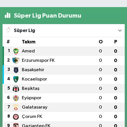
Süper Lig Puan Durumu
Süper Lig
#
Takım
O
P
1
Amed
0
0
2
Erzurumspor FK
0
0
3
Başakşehir
0
0
4
Kocaelispor
0
0
5
Beşiktaş
0
0
6
Eyüpspor
0
0
7
Galatasaray
0
0
8
Çorum FK
0
0
9
Gaziantep FK
0
0