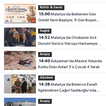
Saldırı Girişimi Kamerada
Kültür & Sanat
15:00
Malatya’da Beklenen Gün
Geldi! Yarın Başlıyor, 9 Gün Boyunca
Sürecek
Sağlık
14:52
Malatya’da Otobüste Acil
Durum! Sürücü Yolcuyu Hastaneye
Yetiştirdi
Asayiş
14:40
Adıyaman’da Mesire Yolunda
Korku Dolu Anlar! 3’ü Çocuk 4 Yaralı
Gündem
14:38
Malatya’da Binlerce Esnafı
İlgilendiren Çağrı! Sadıkoğlu’ndan
Kura Fazlası İşyerleri İçin Yeni Talep
Asayiş