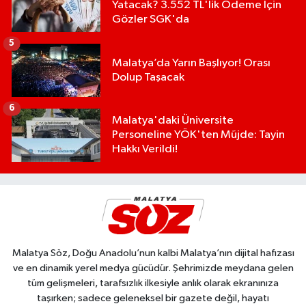
Yatacak? 3.552 TL'lik Ödeme İçin
Gözler SGK'da
5
Malatya’da Yarın Başlıyor! Orası
Dolup Taşacak
6
Malatya'daki Üniversite
Personeline YÖK'ten Müjde: Tayin
Hakkı Verildi!
Malatya Söz, Doğu Anadolu’nun kalbi Malatya’nın dijital hafızası
ve en dinamik yerel medya gücüdür. Şehrimizde meydana gelen
tüm gelişmeleri, tarafsızlık ilkesiyle anlık olarak ekranınıza
taşırken; sadece geleneksel bir gazete değil, hayatı