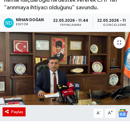
“arınmaya ihtiyacı olduğunu” savundu.
NIHAN DOĞAN
22.05.2026 - 11:44
22.05.2026 - 11:
EDITÖR
YAYINLANMA
GÜNCELLEME
Paylaş
-
+
A
A