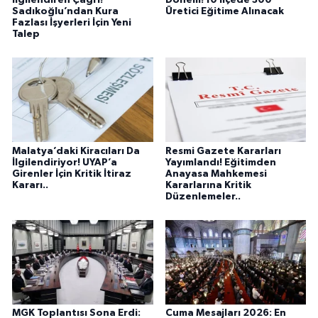
Sadıkoğlu’ndan Kura
Üretici Eğitime Alınacak
Fazlası İşyerleri İçin Yeni
Talep
Malatya’daki Kiracıları Da
Resmi Gazete Kararları
İlgilendiriyor! UYAP’a
Yayımlandı! Eğitimden
Girenler İçin Kritik İtiraz
Anayasa Mahkemesi
Kararı..
Kararlarına Kritik
Düzenlemeler..
MGK Toplantısı Sona Erdi:
Cuma Mesajları 2026: En