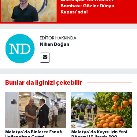
Bombası: Gözler Dünya
Kupası’nda!
EDITÖR HAKKINDA
Nihan Doğan
Bunlar da ilginizi çekebilir
Malatya’da Binlerce Esnafı
Malatya’da Kayısı İçin Yeni
İlgilendiren Çağrı!
Dönem! 10 İlçede 300