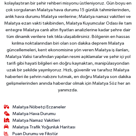
kolaylaştıran bir şehir rehberi misyonu üstleniyoruz. Gün boyu en
çok sorgulanan Malatya hava durumu 15 günlük tahminlerinden,
anlık hava durumu Malatya verilerine; Malatya namaz vakitleri ve
Malatya ezan vakti takibinden, Malatya Kuyumcular Odası ile tam
entegre Malatya canlı altın fiyatları analizlerine kadar şehre dair
tüm dinamik verilere tek tıkla ulaşabilirsiniz. Bölgenin en hassas
kırılma noktalarından biri olan son dakika deprem Malatya
güncellemeleri, kent ekonomisine yön veren Malatya iş ilanları,
Malatya Valisi tarafından yapılan resmi açıklamalar ve şehir içi yol
tarifi gibi hayati bilgileri en doğru kaynaktan, manipülasyondan
uzak bir şekilde yayınlıyoruz. Hızlı, güvenilir ve tarafsız Malatya
haberleri ile şehrin nabzını tutmak, en doğru Malatya son dakika
gelişmelerinden anında haberdar olmak için Malatya Söz her an
yanınızda.
Malatya Nöbetçi Eczaneler
Malatya Hava Durumu
Malatya Namaz Vakitleri
Malatya Trafik Yoğunluk Haritası
Puan Durumu ve Fikstür