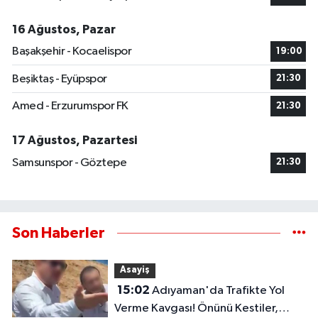
16 Ağustos, Pazar
Başakşehir - Kocaelispor
19:00
Beşiktaş - Eyüpspor
21:30
Amed - Erzurumspor FK
21:30
17 Ağustos, Pazartesi
Samsunspor - Göztepe
21:30
Son Haberler
Asayiş
15:02
Adıyaman'da Trafikte Yol
Verme Kavgası! Önünü Kestiler,