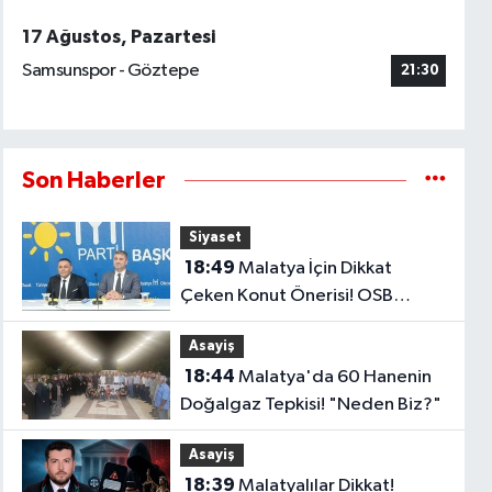
17 Ağustos, Pazartesi
Samsunspor - Göztepe
21:30
Son Haberler
Siyaset
18:49
Malatya İçin Dikkat
Çeken Konut Önerisi! OSB
Çalışanlarına Faizsiz Ev Çağrısı..
Asayiş
18:44
Malatya'da 60 Hanenin
Doğalgaz Tepkisi! "Neden Biz?"
Asayiş
18:39
Malatyalılar Dikkat!