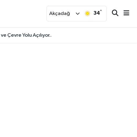
°
34
r
Akçadağ
ve Çevre Yolu Açılıyor..
u Pedal Çeviriyor..