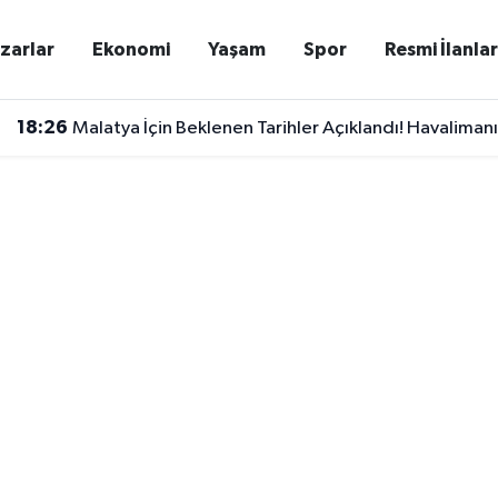
zarlar
Ekonomi
Yaşam
Spor
Resmi İlanla
18:26
Malatya İçin Beklenen Tarihler Açıklandı! Havalimanı 
18:20
Malatya'da Dev Bisiklet Heyecanı Başladı! 650 Sporc