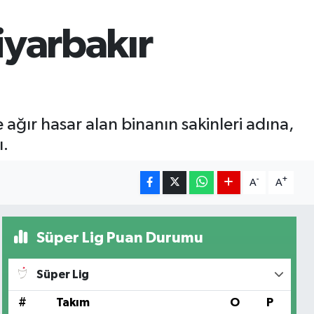
iyarbakır
e ağır hasar alan binanın sakinleri adına,
ı.
-
+
A
A
Süper Lig Puan Durumu
Süper Lig
#
Takım
O
P