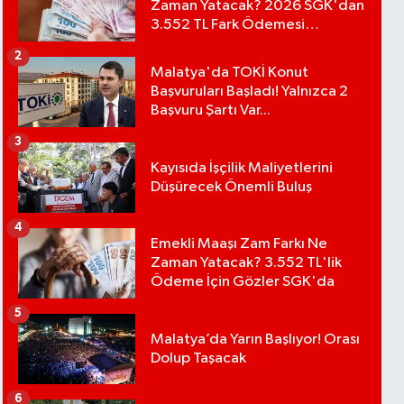
Zaman Yatacak? 2026 SGK'dan
3.552 TL Fark Ödemesi
Bekleniyor
2
Malatya'da TOKİ Konut
Başvuruları Başladı! Yalnızca 2
Başvuru Şartı Var...
3
Kayısıda İşçilik Maliyetlerini
Düşürecek Önemli Buluş
4
Emekli Maaşı Zam Farkı Ne
Zaman Yatacak? 3.552 TL'lik
Ödeme İçin Gözler SGK'da
5
Malatya’da Yarın Başlıyor! Orası
Dolup Taşacak
6