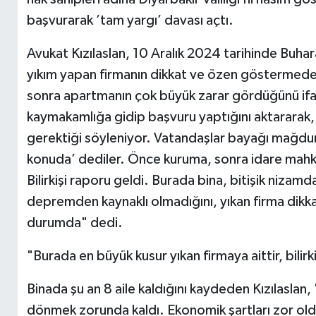
başvurarak ’tam yargı’ davası açtı.
Avukat Kızılaslan, 10 Aralık 2024 tarihinde Buh
yıkım yapan firmanın dikkat ve özen göstermeden bi
sonra apartmanın çok büyük zarar gördüğünü ifade
kaymakamlığa gidip başvuru yaptığını aktararak,
gerektiği söyleniyor. Vatandaşlar bayağı mağdur
konuda’ dediler. Önce kuruma, sonra idare mahke
Bilirkişi raporu geldi. Burada bina, bitişik nizamd
depremden kaynaklı olmadığını, yıkan firma dikk
durumda" dedi.
"Burada en büyük kusur yıkan firmaya aittir, bili
Binada şu an 8 aile kaldığını kaydeden Kızılaslan,
dönmek zorunda kaldı. Ekonomik şartları zor old