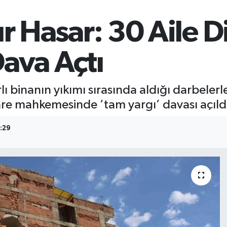
r Hasar: 30 Aile D
Dava Açtı
lı binanın yıkımı sırasında aldığı darbelerl
dare mahkemesinde ’tam yargı’ davası açıld
1:29
E