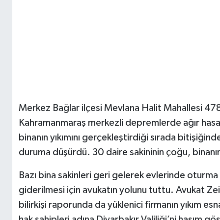
Merkez Bağlar ilçesi Mevlana Halit Mahallesi 47
Kahramanmaraş merkezli depremlerde ağır hasar a
binanın yıkımını gerçekleştirdiği sırada bitişiğin
duruma düşürdü. 30 daire sakininin çoğu, binanı
Bazı bina sakinleri geri gelerek evlerinde oturma k
giderilmesi için avukatın yolunu tuttu. Avukat Zein
bilirkişi raporunda da yüklenici firmanın yıkım esn
hak sahipleri adına Diyarbakır Valiliği’ni hasım 