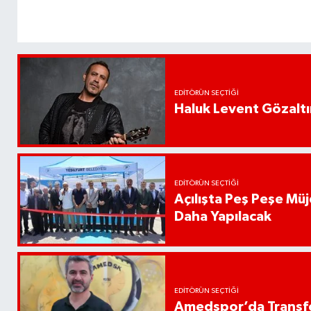
EDITÖRÜN SEÇTIĞI
Haluk Levent Gözaltın
EDITÖRÜN SEÇTIĞI
Açılışta Peş Peşe Müj
Daha Yapılacak
EDITÖRÜN SEÇTIĞI
Amedspor’da Transfe