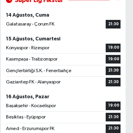
Süper Lig Fikstür
14 Ağustos, Cuma
Galatasaray - Çorum FK
21:30
15 Ağustos, Cumartesi
Konyaspor - Rizespor
19:00
Kasımpaşa - Trabzonspor
19:00
Gençlerbirliği S.K. - Fenerbahçe
21:30
Gaziantep FK - Alanyaspor
21:30
16 Ağustos, Pazar
Başakşehir - Kocaelispor
19:00
Beşiktaş - Eyüpspor
21:30
Amed - Erzurumspor FK
21:30