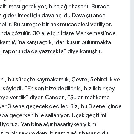
altılması gerekiyor, bina ağır hasarlı. Burada
iderilmesi için dava açıldı. Dava şu anda
ilir. Bu süreçte bir hak mücadelesi veriliyor.
nda çözülür. 30 aile için İdare Mahkemesi’nde
amlığı’na karşı açtık, idari kusur bulunmakta.
kişi raporunda da yazmakta" diye konuştu.
ını, bu süreçte kaymakamlık, Çevre, Şehircilik ve
i söyledi. "En son bize dediler ki, bizlik bir şey
meye verdik" diyen Candan, "Şu an mahkeme
r 3 sene geçecek dediler. Biz, bu 3 sene içinde
a geçerken bile sallanıyor. Uçak geçti mi
iyoruz. Yan bina ağır hasarlıyken yıkımı
zim bir şey yokken, binamız ağır hasar oldu.