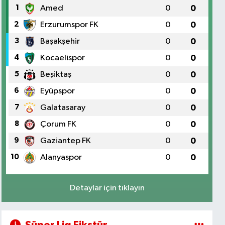
1
Amed
0
0
2
Erzurumspor FK
0
0
3
Başakşehir
0
0
4
Kocaelispor
0
0
5
Beşiktaş
0
0
6
Eyüpspor
0
0
7
Galatasaray
0
0
8
Çorum FK
0
0
9
Gaziantep FK
0
0
10
Alanyaspor
0
0
Detaylar için tıklayın