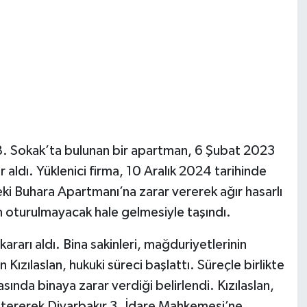
8. Sokak’ta bulunan bir apartman, 6 Şubat 2023
ldı. Yüklenici firma, 10 Aralık 2024 tarihinde
deki Buhara Apartmanı’na zarar vererek ağır hasarlı
n oturulmayacak hale gelmesiyle taşındı.
ararı aldı. Bina sakinleri, mağduriyetlerinin
 Kızılaslan, hukuki süreci başlattı. Süreçle birlikte
asında binaya zarar verdiği belirlendi. Kızılaslan,
göstererek Diyarbakır 3. İdare Mahkemesi’ne