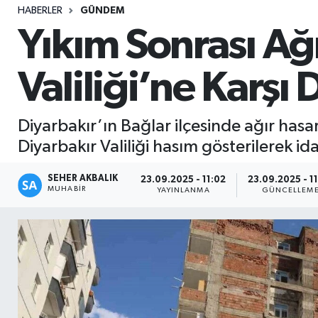
HABERLER
GÜNDEM
Sağlık
Yıkım Sonrası Ağı
Seri İlan
Valiliği’ne Karşı 
Siyaset
Diyarbakır’ın Bağlar ilçesinde ağır hasar
Spor
Diyarbakır Valiliği hasım gösterilerek i
Yaşam
SEHER AKBALIK
23.09.2025 - 11:02
23.09.2025 - 1
MUHABIR
YAYINLANMA
GÜNCELLEM