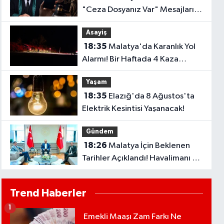
"Ceza Dosyanız Var" Mesajlarına
Sakın Kanmayın
Asayiş
18:35
Malatya'da Karanlık Yol
Alarmı! Bir Haftada 4 Kaza
Yaşandı..
Yaşam
18:35
Elazığ'da 8 Ağustos'ta
Elektrik Kesintisi Yaşanacak!
Gündem
18:26
Malatya İçin Beklenen
Tarihler Açıklandı! Havalimanı ve
Çevre Yolu Açılıyor..
Trend Haberler
1
Emekli Maaşı Zam Farkı Ne