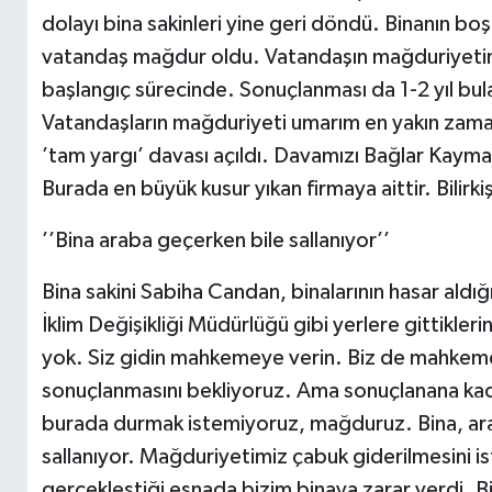
dolayı bina sakinleri yine geri döndü. Binanın boş
vatandaş mağdur oldu. Vatandaşın mağduriyetin g
başlangıç sürecinde. Sonuçlanması da 1-2 yıl bulab
Vatandaşların mağduriyeti umarım en yakın zama
’tam yargı’ davası açıldı. Davamızı Bağlar Kaymak
Burada en büyük kusur yıkan firmaya aittir. Bilir
’’Bina araba geçerken bile sallanıyor’’
Bina sakini Sabiha Candan, binalarının hasar aldığ
İklim Değişikliği Müdürlüğü gibi yerlere gittiklerin
yok. Siz gidin mahkemeye verin. Biz de mahke
sonuçlanmasını bekliyoruz. Ama sonuçlanana kada
burada durmak istemiyoruz, mağduruz. Bina, arab
sallanıyor. Mağduriyetimiz çabuk giderilmesini ist
gerçekleştiği esnada bizim binaya zarar verdi. Bi