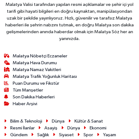
Malatya Valisi tarafından yapılan resmi açıklamalar ve şehir içi yol
tarifi gibi hayati bilgileri en doğru kaynaktan, manipülasyondan
uzak bir şekilde yayınlıyoruz. Hızlı, güvenilir ve tarafsız Malatya
haberleri ile şehrin nabzını tutmak, en doğru Malatya son dakika
gelişmelerinden anında haberdar olmak için Malatya Söz her an
yanınızda.
Malatya Nöbetçi Eczaneler
Malatya Hava Durumu
Malatya Namaz Vakitleri
Malatya Trafik Yoğunluk Haritası
Puan Durumu ve Fikstür
Tüm Manşetler
Son Dakika Haberleri
Haber Arşivi
Bilim & Teknoloji
Dünya
Kültür & Sanat
Resmi İlanlar
Asayiş
Dünya
Ekonomi
Gündem
Sağlık
Siyaset
Spor
Yaşam