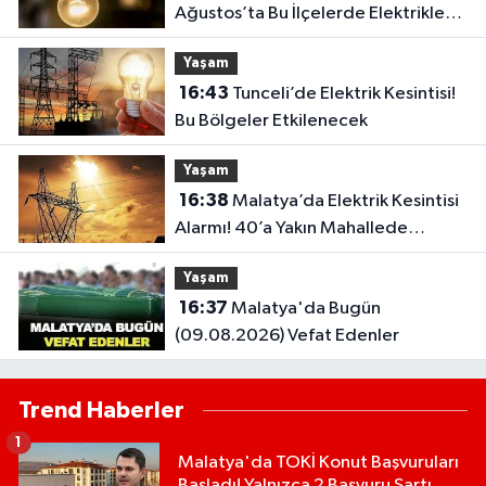
Ağustos’ta Bu İlçelerde Elektrikler
Kesilecek
Yaşam
16:43
Tunceli’de Elektrik Kesintisi!
Bu Bölgeler Etkilenecek
Yaşam
16:38
Malatya’da Elektrik Kesintisi
Alarmı! 40’a Yakın Mahallede
Saatler Belli Oldu
Yaşam
16:37
Malatya'da Bugün
(09.08.2026) Vefat Edenler
Trend Haberler
1
Malatya'da TOKİ Konut Başvuruları
Başladı! Yalnızca 2 Başvuru Şartı