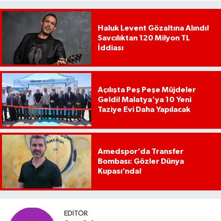
Haluk Levent Gözaltına Alındı!
Savcılıktan 120 Milyon TL
İddiası
Açılışta Peş Peşe Müjdeler
Geldi! Malatya'ya 10 Yeni
Taziye Evi Daha Yapılacak
Amedspor’da Transfer
Bombası: Gözler Dünya
Kupası’nda!
EDITÖR