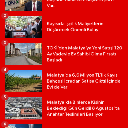
Var...
2
Kayısıda İşçilik Maliyetlerini
Düşürecek Önemli Buluş
3
TOKİ’den Malatya’ya Yeni Satış! 120
Ay Vadeyle Ev Sahibi Olma Fırsatı
Başladı
4
Malatya’da 6,6 Milyon TL’lik Kayısı
Bahçesi İcradan Satışa Çıktı! İçinde
Evi de Var
5
Malatya'da Binlerce Kişinin
Beklediği Gün Geldi! 8 Ağustos'ta
Anahtar Teslimleri Başlıyor
6