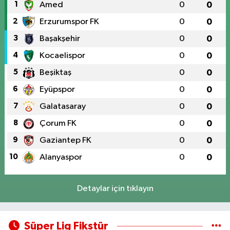
1
Amed
0
0
2
Erzurumspor FK
0
0
3
Başakşehir
0
0
4
Kocaelispor
0
0
5
Beşiktaş
0
0
6
Eyüpspor
0
0
7
Galatasaray
0
0
8
Çorum FK
0
0
9
Gaziantep FK
0
0
10
Alanyaspor
0
0
Detaylar için tıklayın
Süper Lig Fikstür