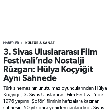
Sağlık
Seri İlan
Siyaset
HABERLER
KÜLTÜR & SANAT
Spor
3. Sivas Uluslararası Film
Festivali’nde Nostalji
Yaşam
Rüzgarı: Hülya Koçyiğit
Aynı Sahnede
Türk sinemasının unutulmaz oyuncularından Hülya
Koçyiğit, 3. Sivas Uluslararası Film Festivali'nde
1976 yapımı 'Şoför' filminin hafızalara kazınan
sahnesini 50 yıl sonra yeniden canlandırdı. Sivas