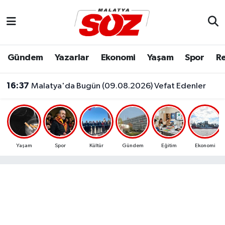
Asayiş
Malatya Nöbetçi Eczaneler
Gündem
Yazarlar
Ekonomi
Yaşam
Spor
Re
Bilim & Teknoloji
Malatya Hava Durumu
16:37
Malatya'da Bugün (09.08.2026) Vefat Edenler
Dünya
Malatya Namaz Vakitleri
16:30
Malatya’da Fırsat Kapısı Açıldı! 129 Kişi Alınacak...
Eğitim
Malatya Trafik Yoğunluk Haritası
Ekonomi
Süper Lig Puan Durumu ve Fikstür
Yaşam
Spor
Kültür
Gündem
Eğitim
Ekonomi
Gündem
Tüm Manşetler
Kültür & Sanat
Son Dakika Haberleri
Resmi İlanlar
Haber Arşivi