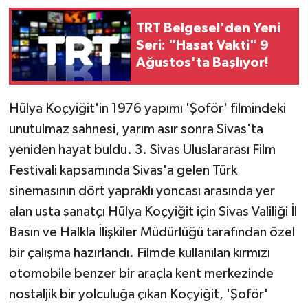
TRT Belgesel'den Yeni
Seri: "Hasat Vakti" 9
Ağustos'ta Başlıyor!
Hülya Koçyiğit'in 1976 yapımı 'Şoför' filmindeki
unutulmaz sahnesi, yarım asır sonra Sivas'ta
yeniden hayat buldu. 3. Sivas Uluslararası Film
Festivali kapsamında Sivas'a gelen Türk
sinemasının dört yapraklı yoncası arasında yer
alan usta sanatçı Hülya Koçyiğit için Sivas Valiliği İl
Basın ve Halkla İlişkiler Müdürlüğü tarafından özel
bir çalışma hazırlandı. Filmde kullanılan kırmızı
otomobile benzer bir araçla kent merkezinde
nostaljik bir yolculuğa çıkan Koçyiğit, 'Şoför'