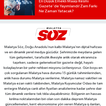
En Düşük Emekli Maaşı Resmi
Gazete'de Yayımlandı! Zam Farkı
Ne Zaman Yatacak?
Malatya Söz, Doğu Anadolu’nun kalbi Malatya’nın dijital hafızası
ve en dinamik yerel medya gücüdür. Şehrimizde meydana gelen
tüm gelişmeleri, tarafsızlık ilkesiyle anlık olarak ekranınıza
taşırken; sadece geleneksel bir gazete değil, hayatı
kolaylaştıran bir şehir rehberi misyonu üstleniyoruz. Gün boyu en
çok sorgulanan Malatya hava durumu 15 günlük tahminlerinden,
anlık hava durumu Malatya verilerine; Malatya namaz vakitleri ve
Malatya ezan vakti takibinden, Malatya Kuyumcular Odası ile tam
entegre Malatya canlı altın fiyatları analizlerine kadar şehre dair
tüm dinamik verilere tek tıkla ulaşabilirsiniz. Bölgenin en hassas
kırılma noktalarından biri olan son dakika deprem Malatya
güncellemeleri, kent ekonomisine yön veren Malatya iş ilanları,