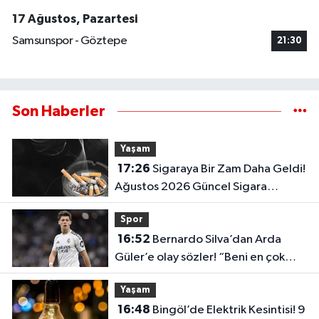
17 Ağustos, Pazartesi
Samsunspor - Göztepe
21:30
Son Haberler
Yaşam
17:26
Sigaraya Bir Zam Daha Geldi!
Ağustos 2026 Güncel Sigara
Fiyatları Belli Oldu
Spor
16:52
Bernardo Silva’dan Arda
Güler’e olay sözler! “Beni en çok
etkileyen şey…”
Yaşam
16:48
Bingöl’de Elektrik Kesintisi! 9