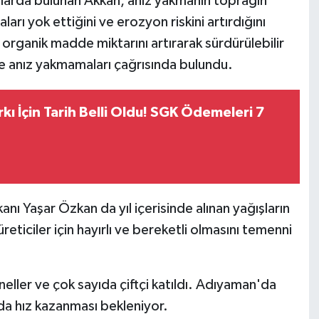
ılarda bulunan Akkan, anız yakmanın toprağın
arı yok ettiğini ve erozyon riskini artırdığını
ın organik madde miktarını artırarak sürdürülebilir
re anız yakmamaları çağrısında bulundu.
kı İçin Tarih Belli Oldu! SGK Ödemeleri 7
 Yaşar Özkan da yıl içerisinde alınan yağışların
eticiler için hayırlı ve bereketli olmasını temenni
eller ve çok sayıda çiftçi katıldı. Adıyaman'da
a hız kazanması bekleniyor.