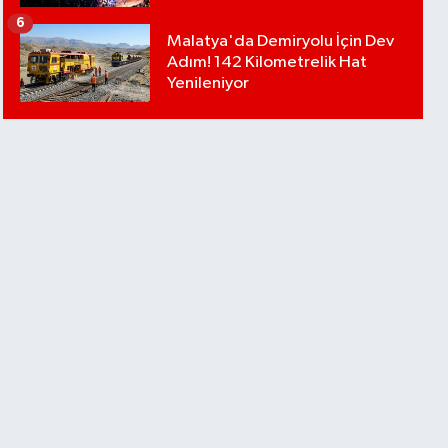
6
Malatya'da Demiryolu İçin Dev
Adım! 142 Kilometrelik Hat
Yenileniyor