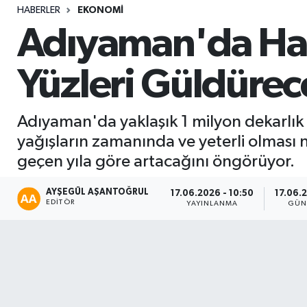
HABERLER
EKONOMI
Sağlık
Adıyaman'da Has
Seri İlan
Yüzleri Güldürec
Siyaset
Adıyaman'da yaklaşık 1 milyon dekarlık 
Spor
yağışların zamanında ve yeterli olması ne
geçen yıla göre artacağını öngörüyor.
Yaşam
AYŞEGÜL AŞANTOĞRUL
17.06.2026 - 10:50
17.06.2
EDITÖR
YAYINLANMA
GÜN