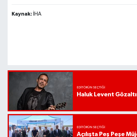
Kaynak:
İHA
EDITÖRÜN SEÇTIĞI
Haluk Levent Gözaltın
EDITÖRÜN SEÇTIĞI
Açılışta Peş Peşe Müj