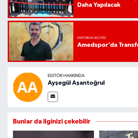
Daha Yapılacak
EDITÖRÜN SEÇTIĞI
Amedspor’da Transfe
EDITÖR HAKKINDA
Ayşegül Aşantoğrul
Bunlar da ilginizi çekebilir