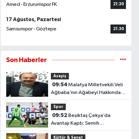
Amed - Erzurumspor FK
21:30
17 Ağustos, Pazartesi
Samsunspor - Göztepe
21:30
Son Haberler
Asayiş
09:54
Malatya Milletvekili Veli
Ağbaba’nın Ağabeyi Hakkında
Tutuklama Kararı
Spor
09:52
Beşiktaş Çekya’da
Avantajı Kaptı: Semih
Kılıçsoy’dan Kritik Gol
Kültür & Sanat