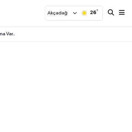
°
26
r
Akçadağ
ma Var..