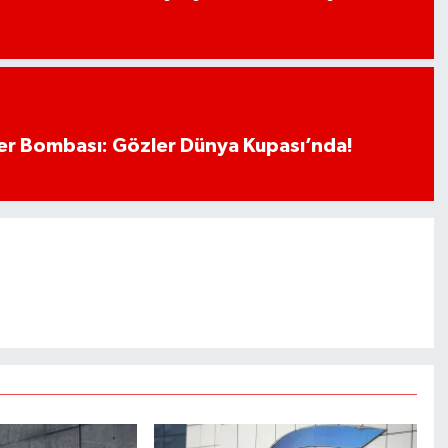
r Bombası: Gözler Dünya Kupası’nda!