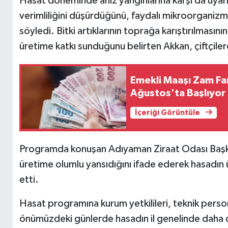
Hasat döneminde anız yangınlarına karşı da uyar
verimliliğini düşürdüğünü, faydalı mikroorganizmal
söyledi. Bitki artıklarının toprağa karıştırılmasın
üretime katkı sunduğunu belirten Akkan, çiftçile
Emekli Maaşı Zam Far
Ağustos'ta Başlıyor
İçeriği Görüntüle
Programda konuşan Adıyaman Ziraat Odası Başkanı
üretime olumlu yansıdığını ifade ederek hasadın ür
etti.
Hasat programına kurum yetkilileri, teknik person
önümüzdeki günlerde hasadın il genelinde daha d