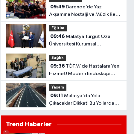
09:49
Darende’de Yaz
Akşamına Nostalji ve Müzik Renk
Kattı
Eğitim
09:46
Malatya Turgut Özal
Üniversitesi Kurumsal
Akreditasyon Belgesi Aldı
Sağlık
09:36
TÖTM'de Hastalara Yeni
Hizmet! Modern Endoskopi
Odası Açıldı
Yaşam
09:11
Malatya'da Yola
Çıkacaklar Dikkat! Bu Yollarda
Çalışma Var..
Trend Haberler
1