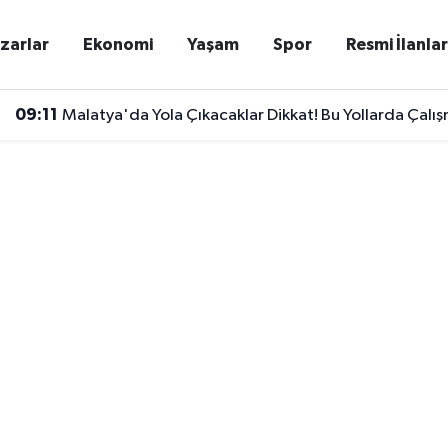
zarlar
Ekonomi
Yaşam
Spor
Resmi İlanla
09:11
Malatya'da Yola Çıkacaklar Dikkat! Bu Yollarda Çalış