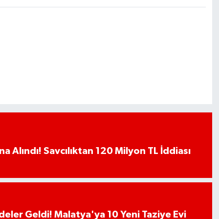
a Alındı! Savcılıktan 120 Milyon TL İddiası
deler Geldi! Malatya'ya 10 Yeni Taziye Evi