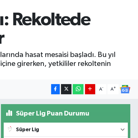
: Rekoltede
r
arında hasat mesaisi başladı. Bu yıl
çine girerken, yetkililer rekoltenin
-
+
A
A
Süper Lig Puan Durumu
Süper Lig