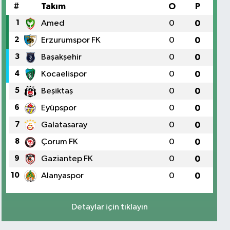
#
Takım
O
P
1
Amed
0
0
2
Erzurumspor FK
0
0
3
Başakşehir
0
0
4
Kocaelispor
0
0
5
Beşiktaş
0
0
6
Eyüpspor
0
0
7
Galatasaray
0
0
8
Çorum FK
0
0
9
Gaziantep FK
0
0
10
Alanyaspor
0
0
Detaylar için tıklayın