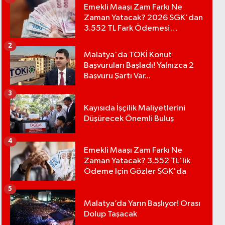
Emekli Maaşı Zam Farkı Ne
Zaman Yatacak? 2026 SGK'dan
3.552 TL Fark Ödemesi
Bekleniyor
2
Malatya'da TOKİ Konut
Başvuruları Başladı! Yalnızca 2
Başvuru Şartı Var...
3
Kayısıda İşçilik Maliyetlerini
Düşürecek Önemli Buluş
4
Emekli Maaşı Zam Farkı Ne
Zaman Yatacak? 3.552 TL'lik
Ödeme İçin Gözler SGK'da
5
Malatya’da Yarın Başlıyor! Orası
Dolup Taşacak