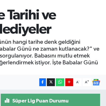
Tarihi ve
Hediyeler
ünün hangi tarihe denk geldiğini
 "Babalar Günü ne zaman kutlanacak?" ve
 sorgulanıyor. Babasını mutlu etmek
ğerlendirmek istiyor. İşte Babalar Günü
-
+
A
A
Süper Lig Puan Durumu