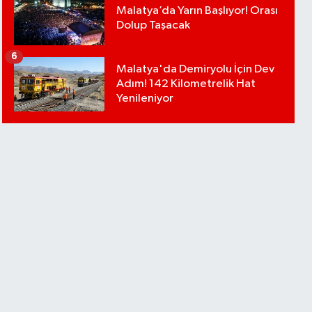
Malatya’da Yarın Başlıyor! Orası
Dolup Taşacak
6
Malatya'da Demiryolu İçin Dev
Adım! 142 Kilometrelik Hat
Yenileniyor