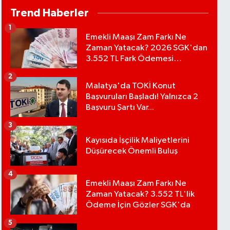
Trend Haberler
1
Emekli Maaşı Zam Farkı Ne
Zaman Yatacak? 2026 SGK'dan
3.552 TL Fark Ödemesi
Bekleniyor
2
Malatya'da TOKİ Konut
Başvuruları Başladı! Yalnızca 2
Başvuru Şartı Var...
3
Kayısıda İşçilik Maliyetlerini
Düşürecek Önemli Buluş
4
Emekli Maaşı Zam Farkı Ne
Zaman Yatacak? 3.552 TL'lik
Ödeme İçin Gözler SGK'da
5