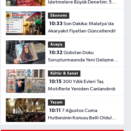
İşletmelere Büyük Denetim: 544
Bin TL’lik Ceza
Ekonomi
10:33
Son Dakika: Malatya’da
Akaryakıt Fiyatları Güncellendi!
Asayiş
10:32
Gülistan Doku
Soruşturmasında Yeni Gelişme: 2
Dalgıç Tutuklandı..
Kültür & Sanat
10:15
300 Yıllık Evleri Taş
Motiflerle Yeniden Canlandırdı
Yaşam
10:11
7 Ağustos Cuma
Hutbesinin Konusu Belli Oldu!
Diyanet'ten Kardeşlik Vurgusu