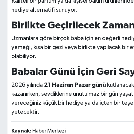
Kaliteli bir parfüm ya da kişisel bakım ürünlerinde
hediye alternatifi sunuyor.
Birlikte Geçirilecek Zama
Uzmanlara göre birçok baba için en değerli hediye,
yemeği, kısa bir gezi veya birlikte yapılacak bir 
olabiliyor.
Babalar Günü İçin Geri Sa
2026 yılında
21 Haziran Pazar günü
kutlanacak
kazanırken, sevdiklerine unutulmaz bir gün yaşatm
vereceğiniz küçük bir hediye ya da içten bir teşe
yetecektir.
Kaynak:
Haber Merkezi