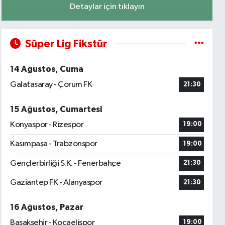
Detaylar için tıklayın
Süper Lig Fikstür
14 Ağustos, Cuma
Galatasaray - Çorum FK
21:30
15 Ağustos, Cumartesi
Konyaspor - Rizespor
19:00
Kasımpaşa - Trabzonspor
19:00
Gençlerbirliği S.K. - Fenerbahçe
21:30
Gaziantep FK - Alanyaspor
21:30
16 Ağustos, Pazar
Başakşehir - Kocaelispor
19:00