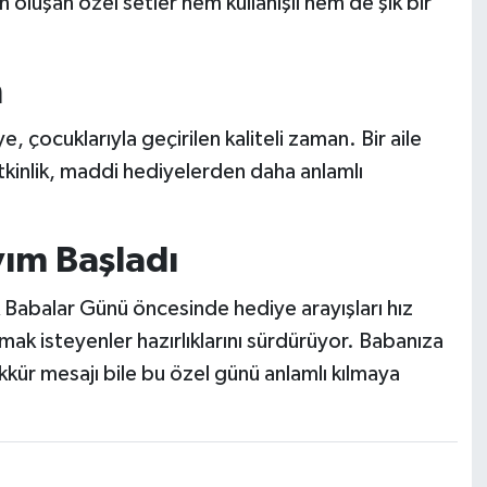
n oluşan özel setler hem kullanışlı hem de şık bir
n
 çocuklarıyla geçirilen kaliteli zaman. Bir aile
etkinlik, maddi hediyelerden daha anlamlı
yım Başladı
 Babalar Günü öncesinde hediye arayışları hız
ak isteyenler hazırlıklarını sürdürüyor. Babanıza
kkür mesajı bile bu özel günü anlamlı kılmaya