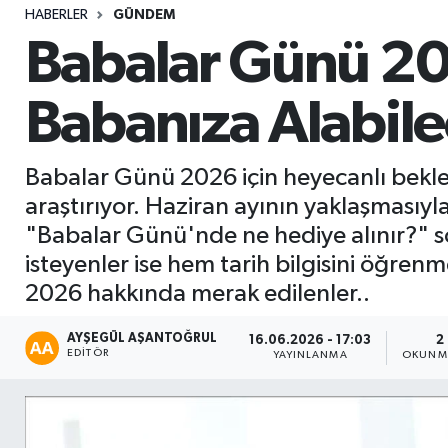
HABERLER
GÜNDEM
Sağlık
Babalar Günü 202
Seri İlan
Babanıza Alabile
Siyaset
Babalar Günü 2026 için heyecanlı bekley
Spor
araştırıyor. Haziran ayının yaklaşması
"Babalar Günü'nde ne hediye alınır?" s
Yaşam
isteyenler ise hem tarih bilgisini öğre
2026 hakkında merak edilenler..
AYŞEGÜL AŞANTOĞRUL
16.06.2026 - 17:03
2
EDITÖR
YAYINLANMA
OKUNMA