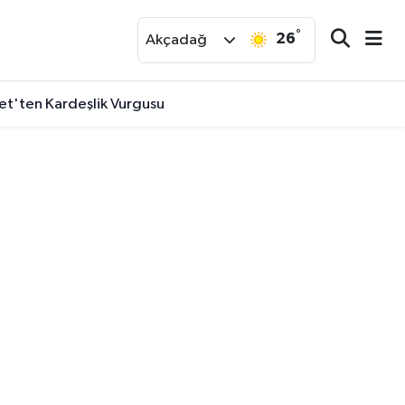
°
26
r
Akçadağ
et'ten Kardeşlik Vurgusu