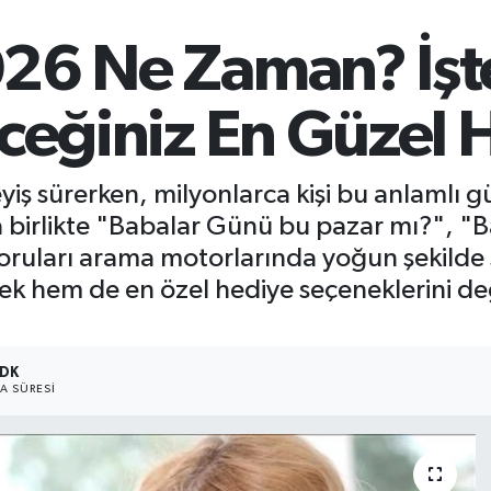
6 Ne Zaman? İşte 
ceğiniz En Güzel 
iş sürerken, milyonlarca kişi bu anlamlı g
yla birlikte "Babalar Günü bu pazar mı?",
oruları arama motorlarında yoğun şekilde
nmek hem de en özel hediye seçeneklerini de
 DK
 SÜRESI