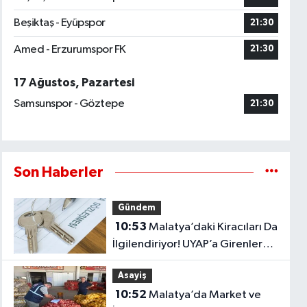
Beşiktaş - Eyüpspor
21:30
Amed - Erzurumspor FK
21:30
17 Ağustos, Pazartesi
Samsunspor - Göztepe
21:30
Son Haberler
Gündem
10:53
Malatya’daki Kiracıları Da
İlgilendiriyor! UYAP’a Girenler
İçin Kritik İtiraz Kararı..
Asayiş
10:52
Malatya’da Market ve