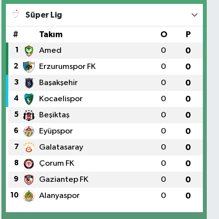
Süper Lig
#
Takım
O
P
1
Amed
0
0
2
Erzurumspor FK
0
0
3
Başakşehir
0
0
4
Kocaelispor
0
0
5
Beşiktaş
0
0
6
Eyüpspor
0
0
7
Galatasaray
0
0
8
Çorum FK
0
0
9
Gaziantep FK
0
0
10
Alanyaspor
0
0