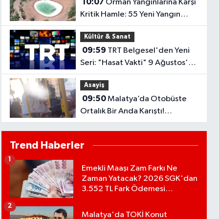
10:07
Orman Yangınlarına Karşı
Kritik Hamle: 55 Yeni Yangın
Havuzu Daha Hizmete Alınacak..
Kültür & Sanat
09:59
TRT Belgesel'den Yeni
Seri: "Hasat Vakti" 9 Ağustos'ta
Başlıyor!
Asayiş
09:50
Malatya’da Otobüste
Ortalık Bir Anda Karıştı!
“Ücretsiz Kart” Tartışması
Yumruklarla Bitti
Trend Haberler
1
Emekli Maaşı Zam Farkı Ne
Zaman Yatacak? 2026 SGK'dan
3.552 TL Fark Ödemesi
Bekleniyor
2
Malatya'da TOKİ Konut