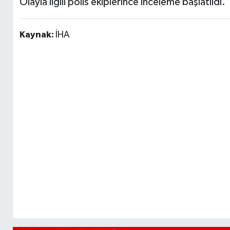
Olayla ilgili polis ekiplerince inceleme başlatıldı.
Kaynak:
İHA