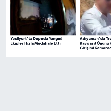
Yeşilyurt’ta Depoda Yangın!
Adıyaman'da Tra
Ekipler Hızla Müdahale Etti
Kavgası! Önünü Ke
Girişimi Kamera