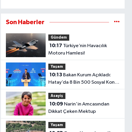
Son Haberler
Gündem
10:17
Türkiye’nin Havacılık
Motoru Hamlesi!
Yaşam
10:13
Bakan Kurum Açıkladı:
Hatay’da 8 Bin 500 Sosyal Konut
Ekimde Teslim Edilecek..
Asayiş
10:09
Narin'in Amcasından
Dikkat Çeken Mektup
Yaşam