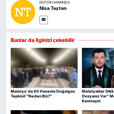
EDITÖR HAKKINDA
Nisa Taştan
Bunlar da ilginizi çekebilir
Malatya'da 60 Hanenin Doğalgaz
Malatyalılar Dik
Tepkisi! "Neden Biz?"
Dosyanız Var" Me
Kanmayın