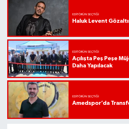
EDITÖRÜN SEÇTIĞI
Haluk Levent Gözaltın
EDITÖRÜN SEÇTIĞI
Açılışta Peş Peşe Müj
Daha Yapılacak
EDITÖRÜN SEÇTIĞI
Amedspor’da Transfe