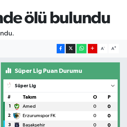
nde ölü bulundu
undu.
-
+
A
A
Süper Lig Puan Durumu
Süper Lig
#
Takım
O
P
1
Amed
0
0
2
Erzurumspor FK
0
0
3
Başakşehir
0
0