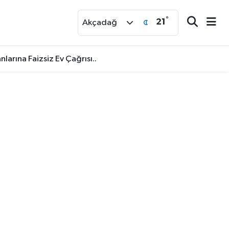
°
21
r
Akçadağ
larına Faizsiz Ev Çağrısı..