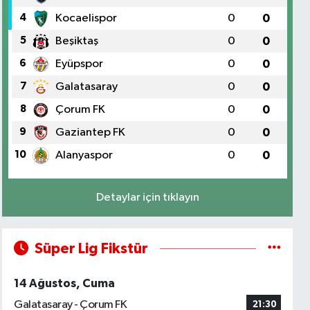
4
Kocaelispor
0
0
5
Beşiktaş
0
0
6
Eyüpspor
0
0
7
Galatasaray
0
0
8
Çorum FK
0
0
9
Gaziantep FK
0
0
10
Alanyaspor
0
0
Detaylar için tıklayın
Süper Lig Fikstür
14 Ağustos, Cuma
Galatasaray - Çorum FK
21:30