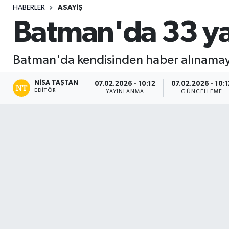
HABERLER
ASAYIŞ
Sağlık
Batman'da 33 ya
Seri İlan
Batman'da kendisinden haber alınamaya
Siyaset
NISA TAŞTAN
07.02.2026 - 10:12
07.02.2026 - 10:1
EDITÖR
YAYINLANMA
GÜNCELLEME
Spor
Yaşam