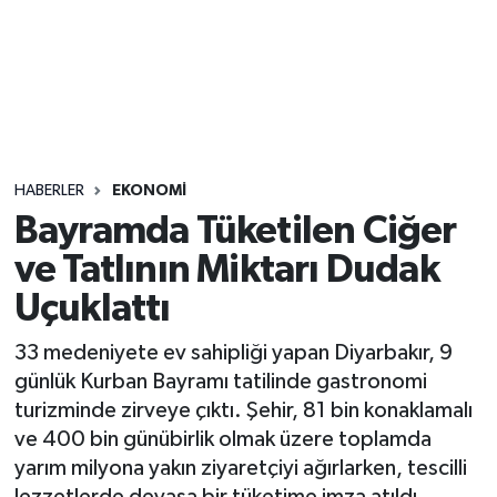
Sağlık
Seri İlan
Siyaset
HABERLER
EKONOMI
Spor
Bayramda Tüketilen Ciğer
ve Tatlının Miktarı Dudak
Yaşam
Uçuklattı
33 medeniyete ev sahipliği yapan Diyarbakır, 9
günlük Kurban Bayramı tatilinde gastronomi
turizminde zirveye çıktı. Şehir, 81 bin konaklamalı
ve 400 bin günübirlik olmak üzere toplamda
yarım milyona yakın ziyaretçiyi ağırlarken, tescilli
lezzetlerde devasa bir tüketime imza atıldı.