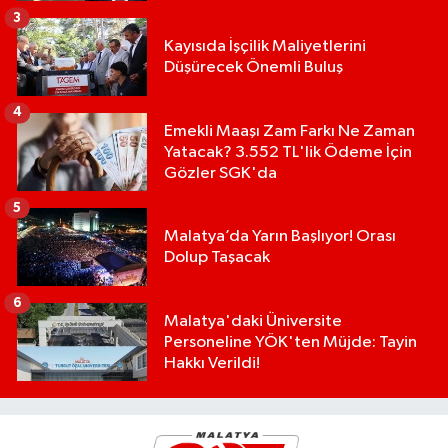
3
Kayısıda İşçilik Maliyetlerini
Düşürecek Önemli Buluş
4
Emekli Maaşı Zam Farkı Ne Zaman
Yatacak? 3.552 TL'lik Ödeme İçin
Gözler SGK'da
5
Malatya’da Yarın Başlıyor! Orası
Dolup Taşacak
6
Malatya'daki Üniversite
Personeline YÖK'ten Müjde: Tayin
Hakkı Verildi!