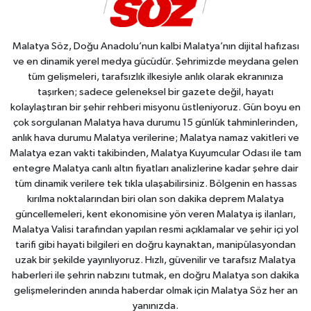
Malatya Söz, Doğu Anadolu’nun kalbi Malatya’nın dijital hafızası
ve en dinamik yerel medya gücüdür. Şehrimizde meydana gelen
tüm gelişmeleri, tarafsızlık ilkesiyle anlık olarak ekranınıza
taşırken; sadece geleneksel bir gazete değil, hayatı
kolaylaştıran bir şehir rehberi misyonu üstleniyoruz. Gün boyu en
çok sorgulanan Malatya hava durumu 15 günlük tahminlerinden,
anlık hava durumu Malatya verilerine; Malatya namaz vakitleri ve
Malatya ezan vakti takibinden, Malatya Kuyumcular Odası ile tam
entegre Malatya canlı altın fiyatları analizlerine kadar şehre dair
tüm dinamik verilere tek tıkla ulaşabilirsiniz. Bölgenin en hassas
kırılma noktalarından biri olan son dakika deprem Malatya
güncellemeleri, kent ekonomisine yön veren Malatya iş ilanları,
Malatya Valisi tarafından yapılan resmi açıklamalar ve şehir içi yol
tarifi gibi hayati bilgileri en doğru kaynaktan, manipülasyondan
uzak bir şekilde yayınlıyoruz. Hızlı, güvenilir ve tarafsız Malatya
haberleri ile şehrin nabzını tutmak, en doğru Malatya son dakika
gelişmelerinden anında haberdar olmak için Malatya Söz her an
yanınızda.