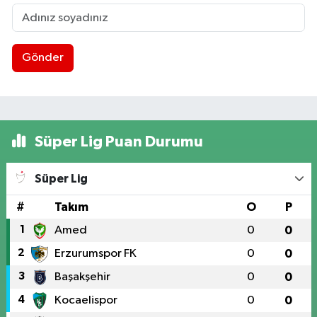
Gönder
Süper Lig Puan Durumu
Süper Lig
#
Takım
O
P
1
Amed
0
0
2
Erzurumspor FK
0
0
3
Başakşehir
0
0
4
Kocaelispor
0
0