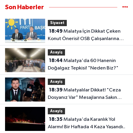
Son Haberler
Siyaset
18:49
Malatya İçin Dikkat Çeken
Konut Önerisi! OSB Çalışanlarına
Faizsiz Ev Çağrısı..
Asayiş
18:44
Malatya'da 60 Hanenin
Doğalgaz Tepkisi! "Neden Biz?"
Asayiş
18:39
Malatyalılar Dikkat! "Ceza
Dosyanız Var" Mesajlarına Sakın
Kanmayın
Asayiş
18:35
Malatya'da Karanlık Yol
Alarmı! Bir Haftada 4 Kaza Yaşandı..