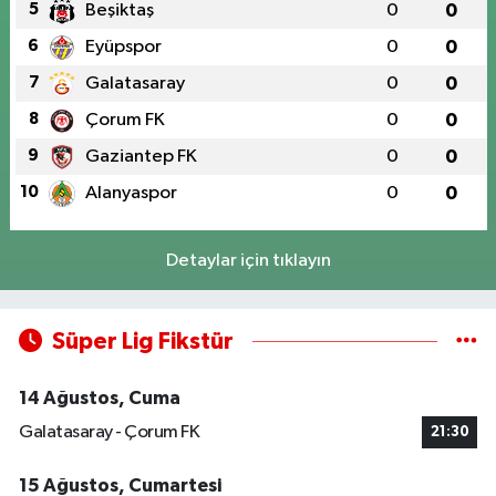
5
Beşiktaş
0
0
6
Eyüpspor
0
0
7
Galatasaray
0
0
8
Çorum FK
0
0
9
Gaziantep FK
0
0
10
Alanyaspor
0
0
Detaylar için tıklayın
Süper Lig Fikstür
14 Ağustos, Cuma
Galatasaray - Çorum FK
21:30
15 Ağustos, Cumartesi