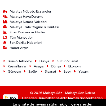
Malatya Nöbetçi Eczaneler
Malatya Hava Durumu
Malatya Namaz Vakitleri
Malatya Trafik Yoğunluk Haritası
Puan Durumu ve Fikstür
Tüm Manşetler
Son Dakika Haberleri
Haber Arşivi
Bilim & Teknoloji
Dünya
Kültür & Sanat
Resmi İlanlar
Asayiş
Dünya
Ekonomi
Gündem
Sağlık
Siyaset
Spor
Yaşam
© 2026 Malatya Söz - Malatya Son Dakika
RSS
Haberleri. Tüm hakları saklıdır. Kaynak gösterilmeden
alıntı yapılamaz.
En iyi site deneyimi sağlamak için çerezlerden