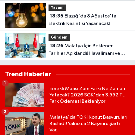
Yaşam
18:35
Elazığ'da 8 Ağustos'ta
Elektrik Kesintisi Yaşanacak!
Gündem
18:26
Malatya İçin Beklenen
Tarihler Açıklandı! Havalimanı ve
Çevre Yolu Açılıyor..
Trend Haberler
1
Emekli Maaşı Zam Farkı Ne Zaman
Yatacak? 2026 SGK'dan 3.552 TL
Fark Ödemesi Bekleniyor
2
Malatya'da TOKİ Konut Başvuruları
Başladı! Yalnızca 2 Başvuru Şartı
Var...