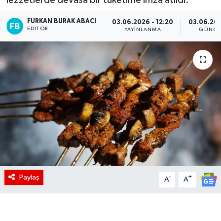
FURKAN BURAK ABACI
03.06.2026 - 12:20
03.06.202
EDITÖR
YAYINLANMA
GÜNCE
Paylaş
-
+
A
A