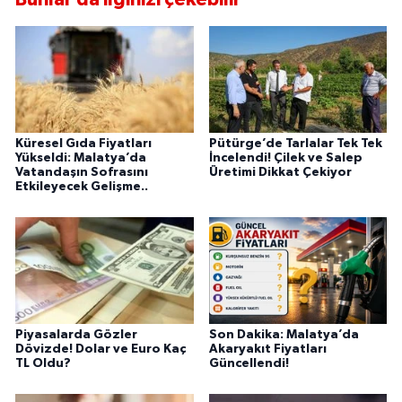
Küresel Gıda Fiyatları
Pütürge’de Tarlalar Tek Tek
Yükseldi: Malatya’da
İncelendi! Çilek ve Salep
Vatandaşın Sofrasını
Üretimi Dikkat Çekiyor
Etkileyecek Gelişme..
Piyasalarda Gözler
Son Dakika: Malatya’da
Dövizde! Dolar ve Euro Kaç
Akaryakıt Fiyatları
TL Oldu?
Güncellendi!