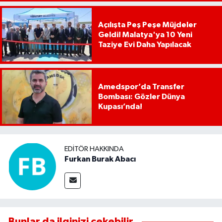
Açılışta Peş Peşe Müjdeler
Geldi! Malatya'ya 10 Yeni
Taziye Evi Daha Yapılacak
Amedspor’da Transfer
Bombası: Gözler Dünya
Kupası’nda!
EDITÖR HAKKINDA
Furkan Burak Abacı
Bunlar da ilginizi çekebilir