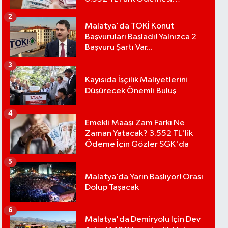
Bekleniyor
2
Malatya'da TOKİ Konut
Başvuruları Başladı! Yalnızca 2
Başvuru Şartı Var...
3
Kayısıda İşçilik Maliyetlerini
Düşürecek Önemli Buluş
4
Emekli Maaşı Zam Farkı Ne
Zaman Yatacak? 3.552 TL'lik
Ödeme İçin Gözler SGK'da
5
Malatya’da Yarın Başlıyor! Orası
Dolup Taşacak
6
Malatya'da Demiryolu İçin Dev