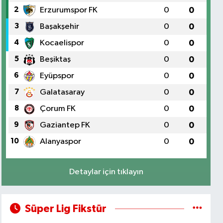
2
Erzurumspor FK
0
0
3
Başakşehir
0
0
4
Kocaelispor
0
0
5
Beşiktaş
0
0
6
Eyüpspor
0
0
7
Galatasaray
0
0
8
Çorum FK
0
0
9
Gaziantep FK
0
0
10
Alanyaspor
0
0
Detaylar için tıklayın
Süper Lig Fikstür