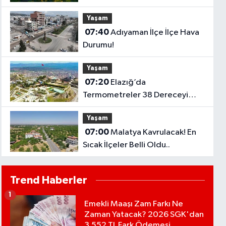
Termometreler 37 Dereceyi
Yaşam
Görecek..
07:40
Adıyaman İlçe İlçe Hava
Durumu!
Yaşam
07:20
Elazığ’da
Termometreler 38 Dereceyi
Gösterecek!
Yaşam
07:00
Malatya Kavrulacak! En
Sıcak İlçeler Belli Oldu..
Trend Haberler
1
Emekli Maaşı Zam Farkı Ne
Zaman Yatacak? 2026 SGK'dan
3.552 TL Fark Ödemesi