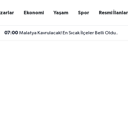
zarlar
Ekonomi
Yaşam
Spor
Resmi İlanla
07:00
Malatya Kavrulacak! En Sıcak İlçeler Belli Oldu..
05:15
Trabzonspor’da Muhammed Salah Dönemi Başladı! Yıl