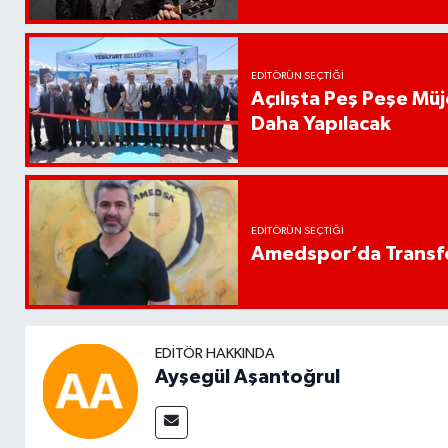
EDITÖRÜN SEÇTIĞI
Açılışta Peş Peşe Müj
Daha Yapılacak
EDITÖRÜN SEÇTIĞI
Amedspor’da Transfe
EDITÖR HAKKINDA
Ayşegül Aşantoğrul