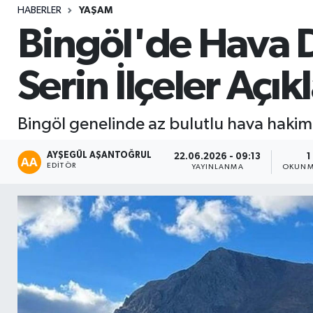
HABERLER
YAŞAM
Sağlık
Bingöl'de Hava D
Seri İlan
Serin İlçeler Açık
Siyaset
Bingöl genelinde az bulutlu hava hakim 
Spor
AYŞEGÜL AŞANTOĞRUL
22.06.2026 - 09:13
1
Yaşam
EDITÖR
YAYINLANMA
OKUNM