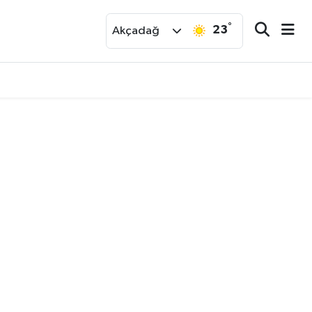
°
23
r
Akçadağ
dız Futbolcu İlk Antrenmanına Çıktı..