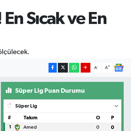
 En Sıcak ve En
ölçülecek.
-
+
A
A
Süper Lig Puan Durumu
Süper Lig
#
Takım
O
P
1
Amed
0
0