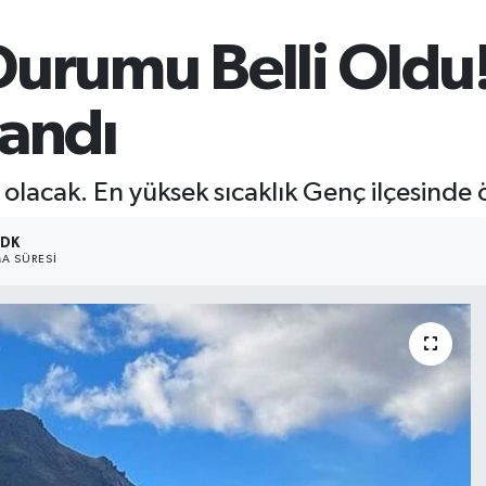
urumu Belli Oldu!
landı
olacak. En yüksek sıcaklık Genç ilçesinde 
 DK
A SÜRESI