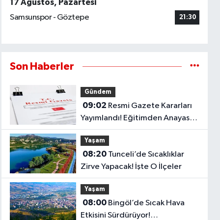
17 Ağustos, Pazartesi
Samsunspor - Göztepe
21:30
Son Haberler
Gündem
09:02
Resmi Gazete Kararları
Yayımlandı! Eğitimden Anayasa
Mahkemesi Kararlarına Kritik
Yaşam
Düzenlemeler..
08:20
Tunceli’de Sıcaklıklar
Zirve Yapacak! İşte O İlçeler
Yaşam
08:00
Bingöl’de Sıcak Hava
Etkisini Sürdürüyor!