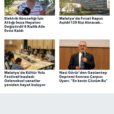
Elektrik Aboneliği İçin
Malatya’da Fırsat Kapısı
Attığı İmza Hayatını
Açıldı! 129 Kişi Alınacak...
Değiştirdi! 6 Kişilik Aile
Evsiz Kaldı
Malatya’da Kültür Yolu
Naci Görür’den Gaziantep
Festivali başladı:
Depremi Sonrası Çarpıcı
Geleneksel sanatlar
Uyarı: “En kesin Çözüm Bu”
yeniden hayat buluyor