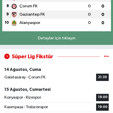
8
Çorum FK
0
0
9
Gaziantep FK
0
0
10
Alanyaspor
0
0
Detaylar için tıklayın
Süper Lig Fikstür
14 Ağustos, Cuma
Galatasaray - Çorum FK
21:30
15 Ağustos, Cumartesi
Konyaspor - Rizespor
19:00
Kasımpaşa - Trabzonspor
19:00