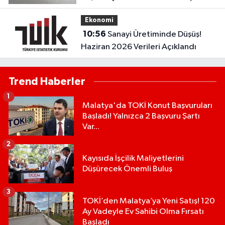
Bekleyenler Dikkat
Ekonomi
10:56
Sanayi Üretiminde Düşüş!
Haziran 2026 Verileri Açıklandı
Trend Haberler
1
Malatya'da TOKİ Konut Başvuruları
Başladı! Yalnızca 2 Başvuru Şartı
Var...
2
Kayısıda İşçilik Maliyetlerini
Düşürecek Önemli Buluş
3
TOKİ’den Malatya’ya Yeni Satış! 120
Ay Vadeyle Ev Sahibi Olma Fırsatı
Başladı