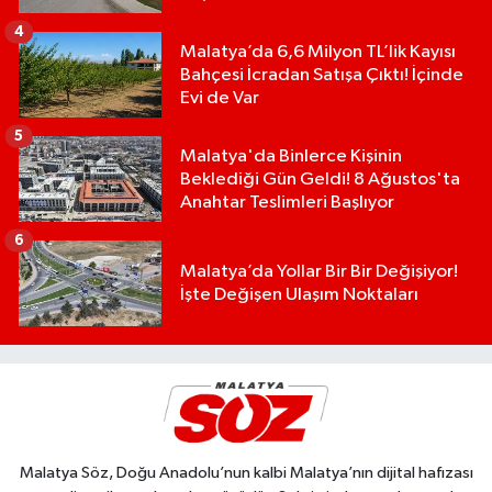
4
Malatya’da 6,6 Milyon TL’lik Kayısı
Bahçesi İcradan Satışa Çıktı! İçinde
Evi de Var
5
Malatya'da Binlerce Kişinin
Beklediği Gün Geldi! 8 Ağustos'ta
Anahtar Teslimleri Başlıyor
6
Malatya’da Yollar Bir Bir Değişiyor!
İşte Değişen Ulaşım Noktaları
Malatya Söz, Doğu Anadolu’nun kalbi Malatya’nın dijital hafızası