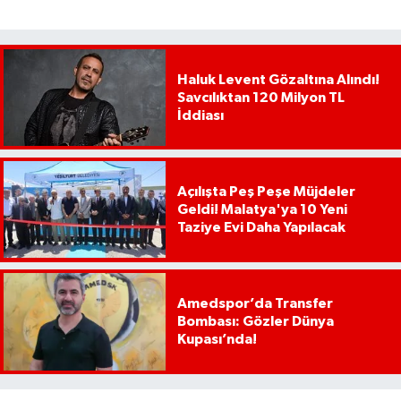
Haluk Levent Gözaltına Alındı!
Savcılıktan 120 Milyon TL
İddiası
Açılışta Peş Peşe Müjdeler
Geldi! Malatya'ya 10 Yeni
Taziye Evi Daha Yapılacak
Amedspor’da Transfer
Bombası: Gözler Dünya
Kupası’nda!