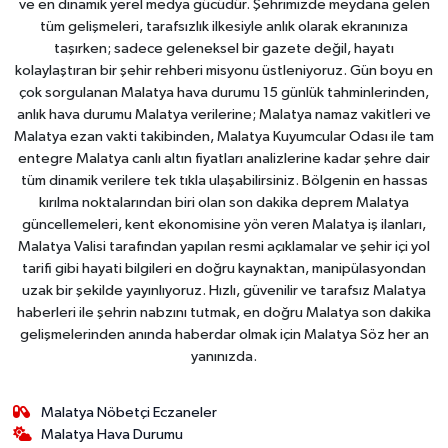
ve en dinamik yerel medya gücüdür. Şehrimizde meydana gelen
tüm gelişmeleri, tarafsızlık ilkesiyle anlık olarak ekranınıza
taşırken; sadece geleneksel bir gazete değil, hayatı
kolaylaştıran bir şehir rehberi misyonu üstleniyoruz. Gün boyu en
çok sorgulanan Malatya hava durumu 15 günlük tahminlerinden,
anlık hava durumu Malatya verilerine; Malatya namaz vakitleri ve
Malatya ezan vakti takibinden, Malatya Kuyumcular Odası ile tam
entegre Malatya canlı altın fiyatları analizlerine kadar şehre dair
tüm dinamik verilere tek tıkla ulaşabilirsiniz. Bölgenin en hassas
kırılma noktalarından biri olan son dakika deprem Malatya
güncellemeleri, kent ekonomisine yön veren Malatya iş ilanları,
Malatya Valisi tarafından yapılan resmi açıklamalar ve şehir içi yol
tarifi gibi hayati bilgileri en doğru kaynaktan, manipülasyondan
uzak bir şekilde yayınlıyoruz. Hızlı, güvenilir ve tarafsız Malatya
haberleri ile şehrin nabzını tutmak, en doğru Malatya son dakika
gelişmelerinden anında haberdar olmak için Malatya Söz her an
yanınızda.
Malatya Nöbetçi Eczaneler
Malatya Hava Durumu