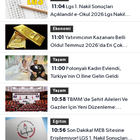
11:04
Lgs 1. Nakil Sonuçları
Açıklandı! e-Okul 2026 Lgs Nakil
Sonucu Sorgulama Ekranı
Ekonomi
11:01
Yatırımcının Kazananı Belli
Oldu! Temmuz 2026’da En Çok
Kazandıran Yatırım Aracı
Yaşam
11:00
Polonyalı Kadın Evlendi,
Türkiye’nin O İline Gelin Geldi
Yaşam
10:58
TBMM’de Şehit Aileleri Ve
Gaziler İçin Yeni Düzenleme:
Görüşmeler Sürüyor
Eğitim
10:56
Son Dakika! MEB Sitesine
Erişilemiyor! LGS 1. Nakil Sonuçlarını