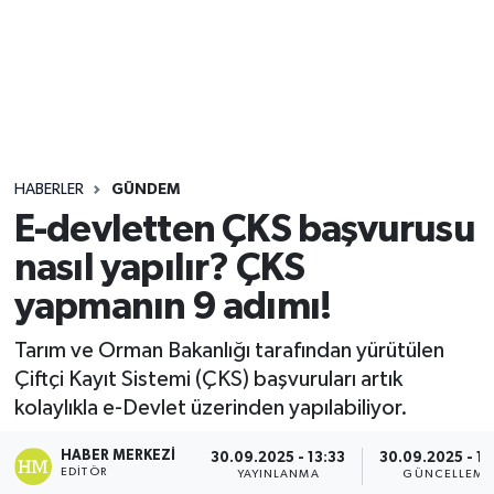
Sağlık
Seri İlan
Siyaset
HABERLER
GÜNDEM
Spor
E-devletten ÇKS başvurusu
nasıl yapılır? ÇKS
Yaşam
yapmanın 9 adımı!
Tarım ve Orman Bakanlığı tarafından yürütülen
Çiftçi Kayıt Sistemi (ÇKS) başvuruları artık
kolaylıkla e-Devlet üzerinden yapılabiliyor.
HABER MERKEZI
30.09.2025 - 13:33
30.09.2025 - 13
EDITÖR
YAYINLANMA
GÜNCELLEME