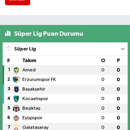
Süper Lig Puan Durumu
Süper Lig
#
Takım
O
P
1
Amed
0
0
2
Erzurumspor FK
0
0
3
Başakşehir
0
0
4
Kocaelispor
0
0
5
Beşiktaş
0
0
6
Eyüpspor
0
0
7
Galatasaray
0
0