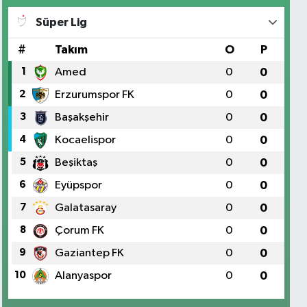
Süper Lig
#
Takım
O
P
1
Amed
0
0
2
Erzurumspor FK
0
0
3
Başakşehir
0
0
4
Kocaelispor
0
0
5
Beşiktaş
0
0
6
Eyüpspor
0
0
7
Galatasaray
0
0
8
Çorum FK
0
0
9
Gaziantep FK
0
0
10
Alanyaspor
0
0