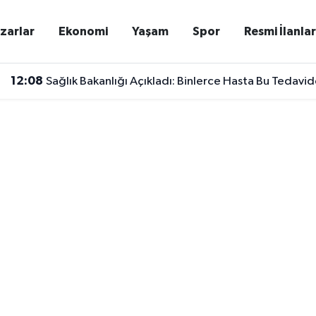
zarlar
Ekonomi
Yaşam
Spor
Resmi İlanla
12:08
Sağlık Bakanlığı Açıkladı: Binlerce Hasta Bu Tedavi
12:05
Malatya Yeşilyurt Spor Yeni Sezon Öncesi Kamp Çalış