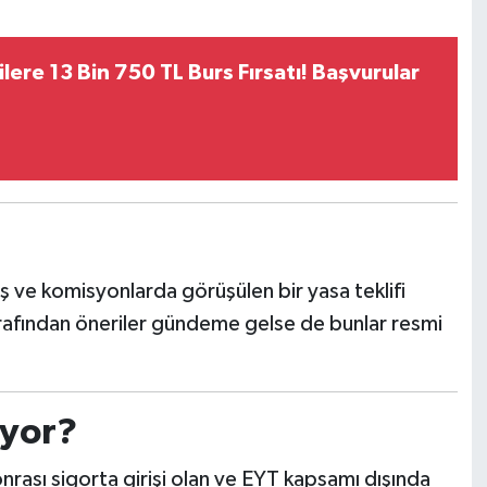
ilere 13 Bin 750 TL Burs Fırsatı! Başvurular
uş ve komisyonlarda görüşülen bir yasa teklifi
rafından öneriler gündeme gelse de bunlar resmi
iyor?
onrası sigorta girişi olan ve EYT kapsamı dışında