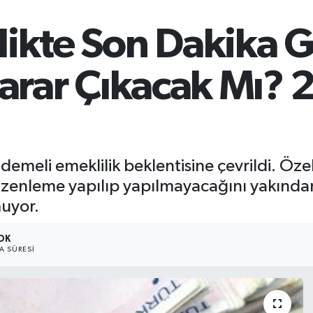
ikte Son Dakika G
Karar Çıkacak Mı? 
eli emeklilik beklentisine çevrildi. Özelli
düzenleme yapılıp yapılmayacağını yakından
muyor.
 DK
 SÜRESI