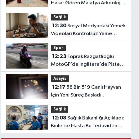
Hasar Gören Malatya Arkeoloji
Müzesi Yenilenen Yüzüyle
Sağlık
Açılıyor..
12:30
Sosyal Medyadaki Yemek
Videoları Kontrolsüz Yeme
Uyarısına Neden Olabilir?
Spor
12:23
Toprak Razgatlıoğlu
MotoGP’de İngiltere’de Piste
Çıkıyor!
Asayiş
12:17
58 Bin 519 Canlı Hayvan
İçin Yeni Süreç Başladı..
Sağlık
12:08
Sağlık Bakanlığı Açıkladı:
Binlerce Hasta Bu Tedaviden
Faydalandı! Rakam Dikkat Çekti..