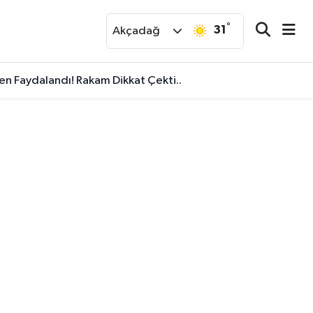
°
31
r
Akçadağ
den Faydalandı! Rakam Dikkat Çekti..
malarına Hız Verdi..