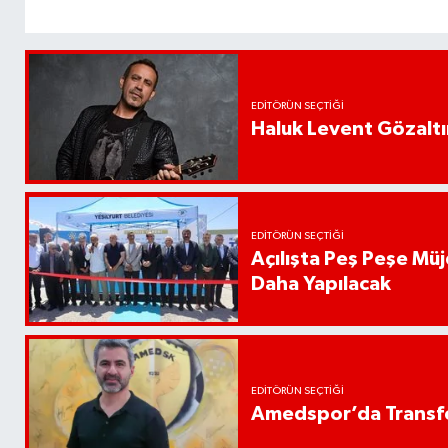
EDITÖRÜN SEÇTIĞI
Haluk Levent Gözaltın
EDITÖRÜN SEÇTIĞI
Açılışta Peş Peşe Müj
Daha Yapılacak
EDITÖRÜN SEÇTIĞI
Amedspor’da Transfe