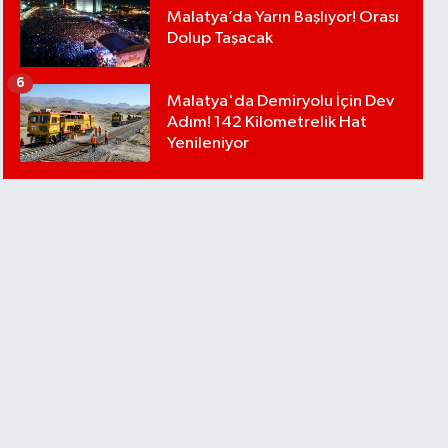
Malatya’da Yarın Başlıyor! Orası
Dolup Taşacak
6
Malatya'da Demiryolu İçin Dev
Adım! 142 Kilometrelik Hat
Yenileniyor