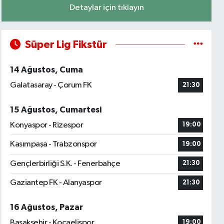
Detaylar için tıklayın
Süper Lig Fikstür
14 Ağustos, Cuma
Galatasaray - Çorum FK
21:30
15 Ağustos, Cumartesi
Konyaspor - Rizespor
19:00
Kasımpaşa - Trabzonspor
19:00
Gençlerbirliği S.K. - Fenerbahçe
21:30
Gaziantep FK - Alanyaspor
21:30
16 Ağustos, Pazar
Başakşehir - Kocaelispor
19:00