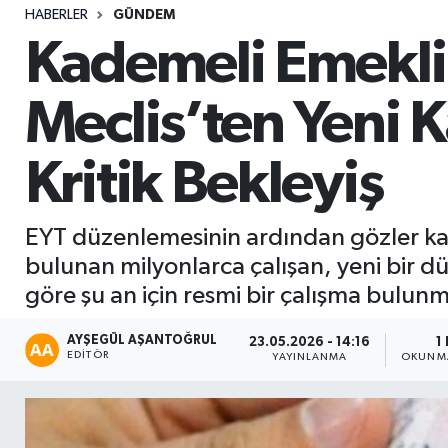
HABERLER
GÜNDEM
Sağlık
Kademeli Emeklil
Seri İlan
Meclis’ten Yeni 
Siyaset
Kritik Bekleyiş
Spor
EYT düzenlemesinin ardından gözler kadem
Yaşam
bulunan milyonlarca çalışan, yeni bir 
göre şu an için resmi bir çalışma bulun
AYŞEGÜL AŞANTOĞRUL
23.05.2026 - 14:16
1
EDITÖR
YAYINLANMA
OKUNMA