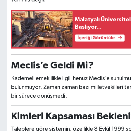
Malatyalı Üniversitel
Başlıyor...
İçeriği Görüntüle
Meclis’e Geldi Mi?
Kademeli emeklilikle ilgili henüz Meclis’e sunulm
bulunmuyor. Zaman zaman bazı milletvekilleri ta
bir sürece dönüşmedi.
Kimleri Kapsaması Beklen
Taleplere göre sistemin, özellikle 8 Eylül 1999 s