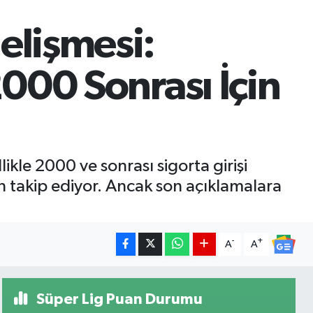
elişmesi:
2000 Sonrası İçin
kle 2000 ve sonrası sigorta girişi
 takip ediyor. Ancak son açıklamalara
-
+
A
A
Süper Lig Puan Durumu