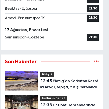
Beşiktaş - Eyüpspor
21:30
Amed - Erzurumspor FK
21:30
17 Ağustos, Pazartesi
Samsunspor - Göztepe
21:30
Son Haberler
Asayiş
12:45
Elazığ’da Korkutan Kaza!
İki Araç Çarpıştı, 5 Kişi Yaralandı
Kültür & Sanat
12:36
6 Şubat Depremlerinde