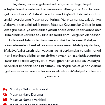
taşırken; sadece geleneksel bir gazete değil, hayatı
kolaylaştıran bir şehir rehberi misyonu üstleniyoruz. Gün boyu en
çok sorgulanan Malatya hava durumu 15 günlük tahminlerinden,
anlık hava durumu Malatya verilerine; Malatya namaz vakitleri ve
Malatya ezan vakti takibinden, Malatya Kuyumcular Odası ile tam
entegre Malatya canlı altın fiyatları analizlerine kadar şehre dair
tüm dinamik verilere tek tıkla ulaşabilirsiniz. Bölgenin en hassas
kırılma noktalarından biri olan son dakika deprem Malatya
güncellemeleri, kent ekonomisine yön veren Malatya iş ilanları,
Malatya Valisi tarafından yapılan resmi açıklamalar ve şehir içi yol
tarifi gibi hayati bilgileri en doğru kaynaktan, manipülasyondan
uzak bir şekilde yayınlıyoruz. Hızlı, güvenilir ve tarafsız Malatya
haberleri ile şehrin nabzını tutmak, en doğru Malatya son dakika
gelişmelerinden anında haberdar olmak için Malatya Söz her an
yanınızda.
Malatya Nöbetçi Eczaneler
Malatya Hava Durumu
Malatya Namaz Vakitleri
Malatya Trafik Yoğunluk Haritası