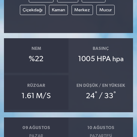
Çiçekdağı
Kaman
Merkez
Mucur
NEM
BASINÇ
%22
1005 HPA
hpa
RÜZGAR
EN DÜŞÜK / EN YÜKSEK
°
°
1.61 M/S
24
/ 33
09 AĞUSTOS
10 AĞUSTOS
PAZAR
PAZARTESI