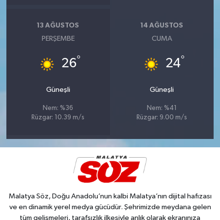
13 AĞUSTOS
14 AĞUSTOS
PERŞEMBE
CUMA
°
°
26
24
Güneşli
Güneşli
Nem: %36
Nem: %41
Rüzgar: 10.39 m/s
Rüzgar: 9.00 m/s
Malatya Söz, Doğu Anadolu’nun kalbi Malatya’nın dijital hafızası
ve en dinamik yerel medya gücüdür. Şehrimizde meydana gelen
tüm gelişmeleri, tarafsızlık ilkesiyle anlık olarak ekranınıza