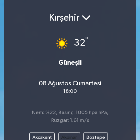
Sağlık
Kırşehir
Seri İlan
°
32
Siyaset
Spor
Güneşli
Yaşam
08 Ağustos Cumartesi
18:00
Nem: %22, Basınç: 1005 hpa hPa,
Rüzgar: 1.61 m/s
Akçakent
Akpınar
Boztepe