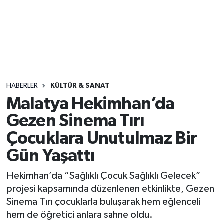
Sağlık
Seri İlan
Siyaset
HABERLER
KÜLTÜR & SANAT
Spor
Malatya Hekimhan’da
Gezen Sinema Tırı
Yaşam
Çocuklara Unutulmaz Bir
Gün Yaşattı
Hekimhan’da “Sağlıklı Çocuk Sağlıklı Gelecek”
projesi kapsamında düzenlenen etkinlikte, Gezen
Sinema Tırı çocuklarla buluşarak hem eğlenceli
hem de öğretici anlara sahne oldu.