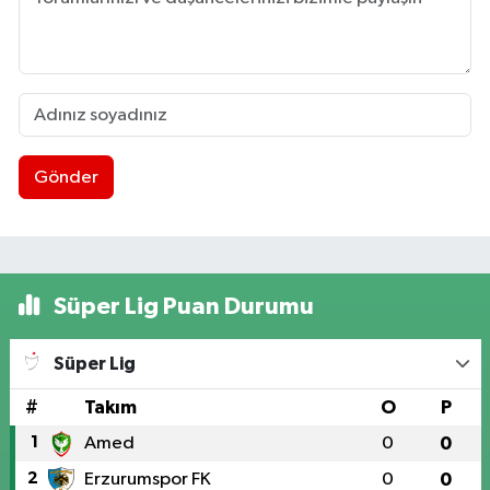
Gönder
Süper Lig Puan Durumu
Süper Lig
#
Takım
O
P
1
Amed
0
0
2
Erzurumspor FK
0
0