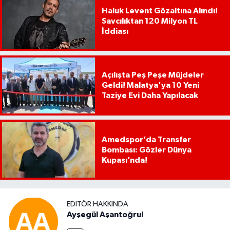
Haluk Levent Gözaltına Alındı!
Savcılıktan 120 Milyon TL
İddiası
Açılışta Peş Peşe Müjdeler
Geldi! Malatya'ya 10 Yeni
Taziye Evi Daha Yapılacak
Amedspor’da Transfer
Bombası: Gözler Dünya
Kupası’nda!
EDITÖR HAKKINDA
Ayşegül Aşantoğrul