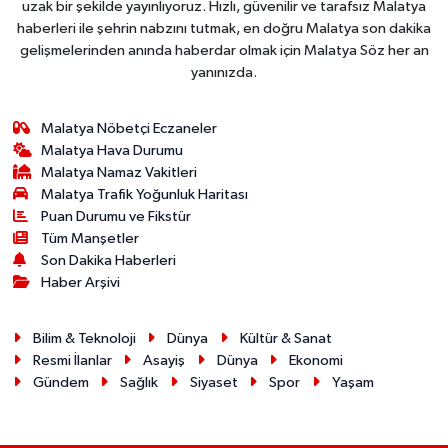
uzak bir şekilde yayınlıyoruz. Hızlı, güvenilir ve tarafsız Malatya
haberleri ile şehrin nabzını tutmak, en doğru Malatya son dakika
gelişmelerinden anında haberdar olmak için Malatya Söz her an
yanınızda.
Malatya Nöbetçi Eczaneler
Malatya Hava Durumu
Malatya Namaz Vakitleri
Malatya Trafik Yoğunluk Haritası
Puan Durumu ve Fikstür
Tüm Manşetler
Son Dakika Haberleri
Haber Arşivi
Bilim & Teknoloji
Dünya
Kültür & Sanat
Resmi İlanlar
Asayiş
Dünya
Ekonomi
Gündem
Sağlık
Siyaset
Spor
Yaşam