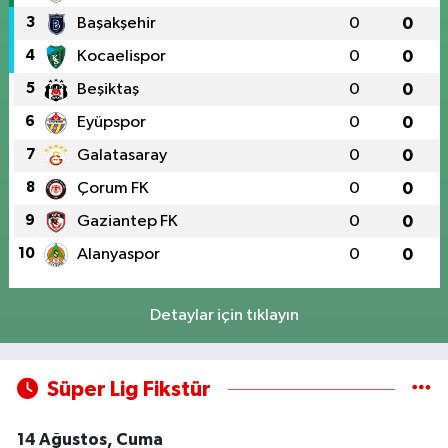
3
Başakşehir
0
0
4
Kocaelispor
0
0
5
Beşiktaş
0
0
6
Eyüpspor
0
0
7
Galatasaray
0
0
8
Çorum FK
0
0
9
Gaziantep FK
0
0
10
Alanyaspor
0
0
Detaylar için tıklayın
Süper Lig Fikstür
14 Ağustos, Cuma