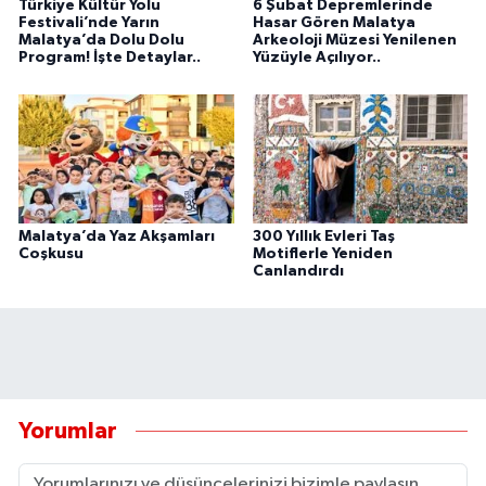
Türkiye Kültür Yolu
6 Şubat Depremlerinde
Festivali’nde Yarın
Hasar Gören Malatya
Malatya’da Dolu Dolu
Arkeoloji Müzesi Yenilenen
Program! İşte Detaylar..
Yüzüyle Açılıyor..
Malatya’da Yaz Akşamları
300 Yıllık Evleri Taş
Coşkusu
Motiflerle Yeniden
Canlandırdı
Yorumlar