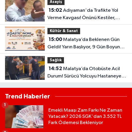
Asayiş
15:02
Adıyaman'da Trafikte Yol
Verme Kavgası! Önünü Kestiler,
Saldırı Girişimi Kamerada
Kültür & Sanat
15:00
Malatya’da Beklenen Gün
Geldi! Yarın Başlıyor, 9 Gün Boyunca
Sürecek
Sağlık
14:52
Malatya’da Otobüste Acil
Durum! Sürücü Yolcuyu Hastaneye
Yetiştirdi
Trend Haberler
1
Emekli Maaşı Zam Farkı Ne Zaman
Yatacak? 2026 SGK'dan 3.552 TL
Fark Ödemesi Bekleniyor