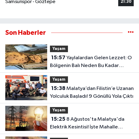
Samsunspor - Göztepe
21:30
Son Haberler
Yaşam
15:57
Yaylalardan Gelen Lezzet: O
Bölgenin Balı Neden Bu Kadar
Özel?
Yaşam
15:38
Malatya’dan Filistin’e Uzanan
Yolculuk Başladı! 9 Gönüllü Yola Çıktı
Yaşam
15:25
8 Ağustos'ta Malatya'da
Elektrik Kesintisi! İşte Mahalle
Mahalle Kesinti Listesi..