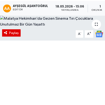
AYŞEGÜL AŞANTOĞRUL
18.05.2026 - 15:06
1 D
EDITÖR
YAYINLANMA
OKUNMA 
Paylaş
-
+
A
A