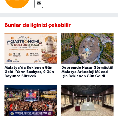
Bunlar da ilginizi çekebilir
Malatya’da Beklenen Gün
Depremde Hasar Görmüştü!
Geldi! Yarın Başlıyor, 9 Gün
Malatya Arkeoloji Müzesi
Boyunca Sürecek
İçin Beklenen Gün Geldi