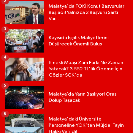
2
Malatya'da TOKİ Konut Başvuruları
Başladı! Yalnızca 2 Başvuru Şartı
Var...
3
Kayısıda İşçilik Maliyetlerini
Düşürecek Önemli Buluş
4
Emekli Maaşı Zam Farkı Ne Zaman
Yatacak? 3.552 TL'lik Ödeme İçin
Gözler SGK'da
5
Malatya’da Yarın Başlıyor! Orası
Dolup Taşacak
6
Malatya'daki Üniversite
Personeline YÖK'ten Müjde: Tayin
Hakkı Verildi!