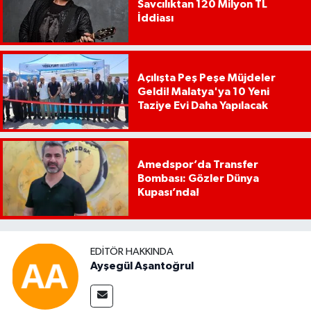
Savcılıktan 120 Milyon TL
İddiası
Açılışta Peş Peşe Müjdeler
Geldi! Malatya'ya 10 Yeni
Taziye Evi Daha Yapılacak
Amedspor’da Transfer
Bombası: Gözler Dünya
Kupası’nda!
EDITÖR HAKKINDA
Ayşegül Aşantoğrul