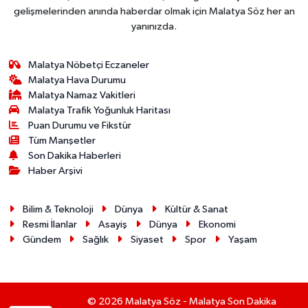
gelişmelerinden anında haberdar olmak için Malatya Söz her an
yanınızda.
Malatya Nöbetçi Eczaneler
Malatya Hava Durumu
Malatya Namaz Vakitleri
Malatya Trafik Yoğunluk Haritası
Puan Durumu ve Fikstür
Tüm Manşetler
Son Dakika Haberleri
Haber Arşivi
Bilim & Teknoloji
Dünya
Kültür & Sanat
Resmi İlanlar
Asayiş
Dünya
Ekonomi
Gündem
Sağlık
Siyaset
Spor
Yaşam
© 2026 Malatya Söz - Malatya Son Dakika