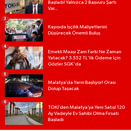
Başladı! Yalnızca 2 Başvuru Şartı
Var...
3
Kayısıda İşçilik Maliyetlerini
Düşürecek Önemli Buluş
4
Emekli Maaşı Zam Farkı Ne Zaman
Yatacak? 3.552 TL'lik Ödeme İçin
Gözler SGK'da
5
Malatya’da Yarın Başlıyor! Orası
Dolup Taşacak
6
TOKİ’den Malatya’ya Yeni Satış! 120
Ay Vadeyle Ev Sahibi Olma Fırsatı
Başladı