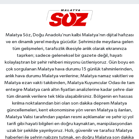
Malatya Söz, Doğu Anadolu’nun kalbi Malatya’nın dijital hafızası
ve en dinamik yerel medya gücüdür. Şehrimizde meydana gelen
tüm gelişmeleri, tarafsızlık ilkesiyle anlık olarak ekranınıza
taşırken; sadece geleneksel bir gazete değil, hayatı
kolaylaştıran bir şehir rehberi misyonu üstleniyoruz. Gün boyu en
çok sorgulanan Malatya hava durumu 15 günlük tahminlerinden,
anlık hava durumu Malatya verilerine; Malatya namaz vakitleri ve
Malatya ezan vakti takibinden, Malatya Kuyumcular Odası ile tam
entegre Malatya canlı altın fiyatları analizlerine kadar şehre dair
tüm dinamik verilere tek tıkla ulaşabilirsiniz. Bölgenin en hassas
kırılma noktalarından biri olan son dakika deprem Malatya
güncellemeleri, kent ekonomisine yön veren Malatya iş ilanları,
Malatya Valisi tarafından yapılan resmi açıklamalar ve şehir içi yol
tarifi gibi hayati bilgileri en doğru kaynaktan, manipülasyondan
uzak bir şekilde yayınlıyoruz. Hızlı, güvenilir ve tarafsız Malatya
haberleri ile şehrin nabzını tutmak, en doğru Malatya son dakika