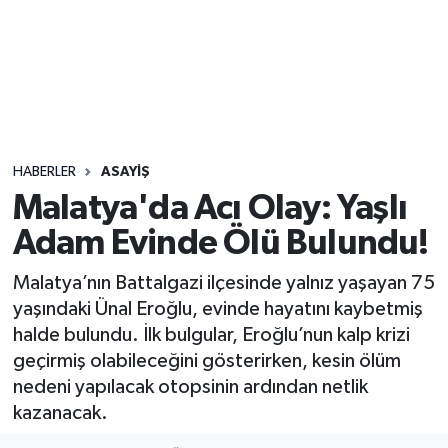
Sağlık
Seri İlan
Siyaset
HABERLER
ASAYIŞ
Spor
Malatya'da Acı Olay: Yaşlı
Adam Evinde Ölü Bulundu!
Yaşam
Malatya’nın Battalgazi ilçesinde yalnız yaşayan 75
yaşındaki Ünal Eroğlu, evinde hayatını kaybetmiş
halde bulundu. İlk bulgular, Eroğlu’nun kalp krizi
geçirmiş olabileceğini gösterirken, kesin ölüm
nedeni yapılacak otopsinin ardından netlik
kazanacak.