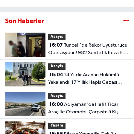
Son Haberler
Asayiş
16:07
Tunceli'de Rekor Uyuşturucu
Operasyonu! 982 Sentetik Ecza Ele
Geçirildi..
Asayiş
16:04
14 Yıldır Aranan Hükümlü
Yakalandı! 17 Yıllık Hapis Cezası
Bulunuyordu..
Asayiş
16:00
Adıyaman'da Hafif Ticari
Araç İle Otomobil Çarpıştı: 5 Kişi
Yaralandı
Yaşam
15:55