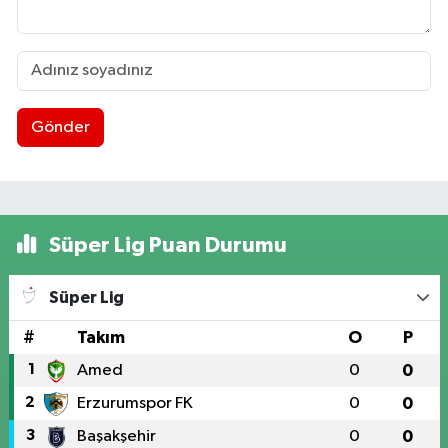
Gönder
Süper Lig Puan Durumu
Süper Lig
#
Takım
O
P
1
Amed
0
0
2
Erzurumspor FK
0
0
3
Başakşehir
0
0