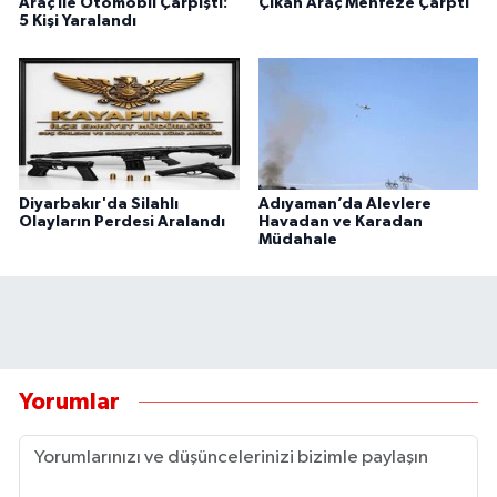
Araç İle Otomobil Çarpıştı:
Çıkan Araç Menfeze Çarptı
5 Kişi Yaralandı
Diyarbakır'da Silahlı
Adıyaman’da Alevlere
Olayların Perdesi Aralandı
Havadan ve Karadan
Müdahale
Yorumlar