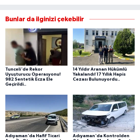
Bunlar da ilginizi çekebilir
Tunceli'de Rekor
14 Yıldır Aranan Hükümlü
Uyuşturucu Operasyonu!
Yakalandı! 17 Yıllık Hapis
982 Sentetik Ecza Ele
Cezası Bulunuyordu..
Geçirildi..
Adıyaman'da Hafif Ticari
Adıyaman'da Kontrolden