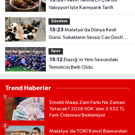
Pilavın Yanına En Çok Bu
Yakışıyor! İşte Karnıyarık Tarifi
Gündem
15:23
Malatya’da Dünya Kedi
Günü: Sokakların Sessiz Can Dostları
Gündemde
Spor
15:12
Elazığ'ın Yeni Sezondaki
Temsilcisi Belli Oldu
Trend Haberler
1
Emekli Maaşı Zam Farkı Ne Zaman
Yatacak? 2026 SGK'dan 3.552 TL
Fark Ödemesi Bekleniyor
2
Malatya'da TOKİ Konut Başvuruları