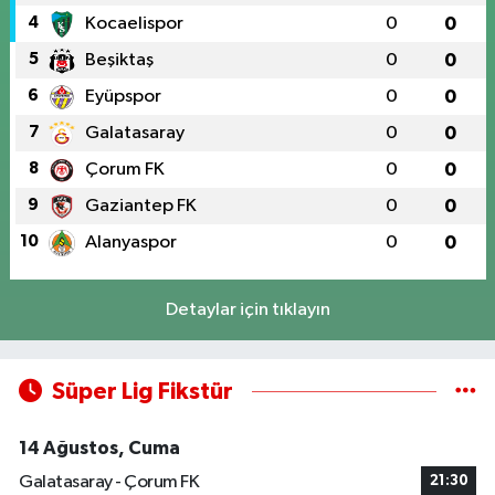
4
Kocaelispor
0
0
5
Beşiktaş
0
0
6
Eyüpspor
0
0
7
Galatasaray
0
0
8
Çorum FK
0
0
9
Gaziantep FK
0
0
10
Alanyaspor
0
0
Detaylar için tıklayın
Süper Lig Fikstür
14 Ağustos, Cuma
Galatasaray - Çorum FK
21:30