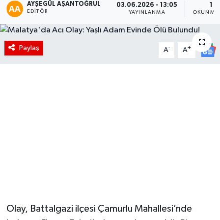
AYŞEGÜL AŞANTOĞRUL
03.06.2026 - 13:05
1 D
EDITÖR
YAYINLANMA
OKUNMA 
Paylaş
-
+
A
A
Olay, Battalgazi ilçesi Çamurlu Mahallesi’nde