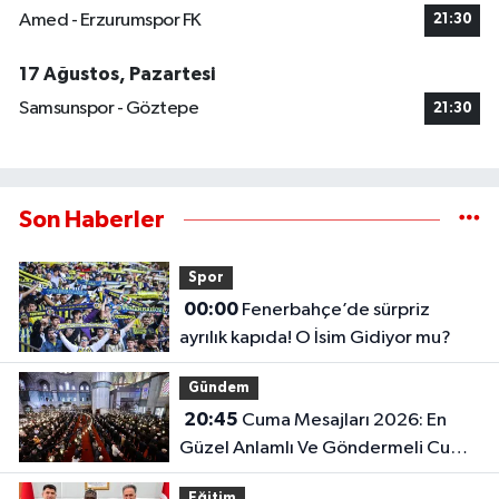
Amed - Erzurumspor FK
21:30
17 Ağustos, Pazartesi
Samsunspor - Göztepe
21:30
Son Haberler
Spor
00:00
Fenerbahçe’de sürpriz
ayrılık kapıda! O İsim Gidiyor mu?
Gündem
20:45
Cuma Mesajları 2026: En
Güzel Anlamlı Ve Göndermeli Cuma
Sözleri..
Eğitim