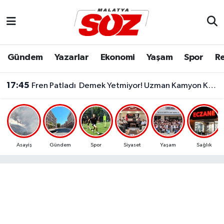
Asayiş
Malatya Nöbetçi Eczaneler
Gündem
Yazarlar
Ekonomi
Yaşam
Spor
Re
Bilim & Teknoloji
Malatya Hava Durumu
17:45
Fren Patladı Demek Yetmiyor! Uzman Kamyon Kazalarının Gerçek Sebebini Anlattı
Dünya
Malatya Namaz Vakitleri
Eğitim
Malatya Trafik Yoğunluk Haritası
Ekonomi
Süper Lig Puan Durumu ve Fikstür
Asayiş
Gündem
Spor
Siyaset
Yaşam
Sağlık
Gündem
Tüm Manşetler
Kültür & Sanat
Son Dakika Haberleri
Resmi İlanlar
Haber Arşivi