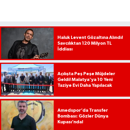
Haluk Levent Gözaltına Alındı!
Savcılıktan 120 Milyon TL
İddiası
Açılışta Peş Peşe Müjdeler
Geldi! Malatya'ya 10 Yeni
Taziye Evi Daha Yapılacak
Amedspor’da Transfer
Bombası: Gözler Dünya
Kupası’nda!