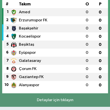
#
Takım
O
P
1
Amed
0
0
2
Erzurumspor FK
0
0
3
Başakşehir
0
0
4
Kocaelispor
0
0
5
Beşiktaş
0
0
6
Eyüpspor
0
0
7
Galatasaray
0
0
8
Çorum FK
0
0
9
Gaziantep FK
0
0
10
Alanyaspor
0
0
Detaylar için tıklayın