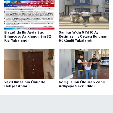
Elazığ’da Bir Ayda Suç
Şanlıurfa’da 6 Yıl 10 Ay
Bilançosu Açıklandı: Bin 32
Kesinleşmiş Cezası Bulunan
Kişi Yakalandı
Hükümlü Yakalandı
Vakıf Binasının Önünde
Komşusunu Öldüren Zanlı
Dehşet Anları!
Adliyeye Sevk Edildi