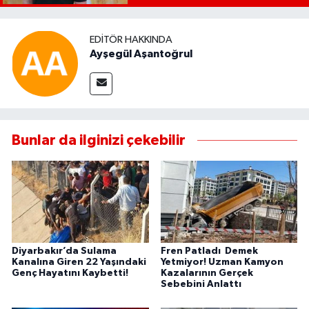
EDITÖR HAKKINDA
Ayşegül Aşantoğrul
Bunlar da ilginizi çekebilir
Diyarbakır’da Sulama
Fren Patladı Demek
Kanalına Giren 22 Yaşındaki
Yetmiyor! Uzman Kamyon
Genç Hayatını Kaybetti!
Kazalarının Gerçek
Sebebini Anlattı