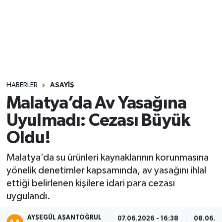
Sağlık
Seri İlan
Siyaset
HABERLER
ASAYIŞ
Spor
Malatya’da Av Yasağına
Uyulmadı: Cezası Büyük
Yaşam
Oldu!
Malatya’da su ürünleri kaynaklarının korunmasına
yönelik denetimler kapsamında, av yasağını ihlal
ettiği belirlenen kişilere idari para cezası
uygulandı.
AYŞEGÜL AŞANTOĞRUL
07.06.2026 - 16:38
08.06.20