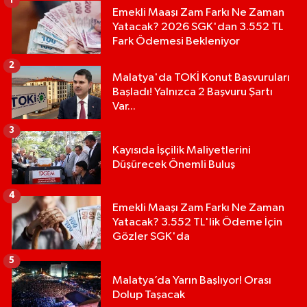
1
Emekli Maaşı Zam Farkı Ne Zaman
Yatacak? 2026 SGK'dan 3.552 TL
Fark Ödemesi Bekleniyor
2
Malatya'da TOKİ Konut Başvuruları
Başladı! Yalnızca 2 Başvuru Şartı
Var...
3
Kayısıda İşçilik Maliyetlerini
Düşürecek Önemli Buluş
4
Emekli Maaşı Zam Farkı Ne Zaman
Yatacak? 3.552 TL'lik Ödeme İçin
Gözler SGK'da
5
Malatya’da Yarın Başlıyor! Orası
Dolup Taşacak