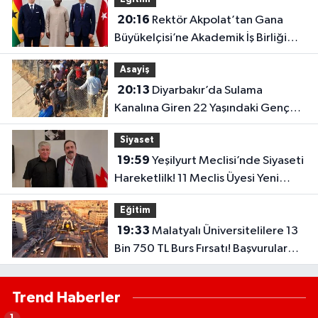
20:16
Rektör Akpolat’tan Gana
Büyükelçisi’ne Akademik İş Birliği
Ziyareti!
Asayiş
20:13
Diyarbakır’da Sulama
Kanalına Giren 22 Yaşındaki Genç
Hayatını Kaybetti!
Siyaset
19:59
Yeşilyurt Meclisi’nde Siyaseti
Hareketlilk! 11 Meclis Üyesi Yeni
Parti’ye Katıldı..
Eğitim
19:33
Malatyalı Üniversitelilere 13
Bin 750 TL Burs Fırsatı! Başvurular
Başlıyor...
Trend Haberler