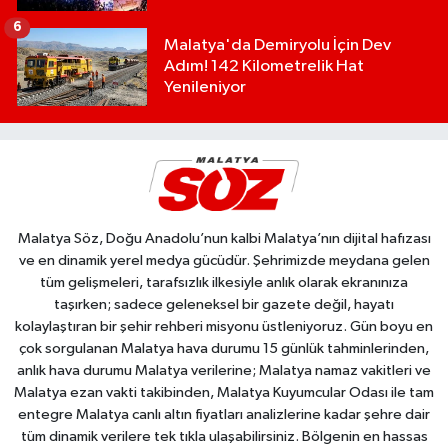
6
Malatya'da Demiryolu İçin Dev
Adım! 142 Kilometrelik Hat
Yenileniyor
Malatya Söz, Doğu Anadolu’nun kalbi Malatya’nın dijital hafızası
ve en dinamik yerel medya gücüdür. Şehrimizde meydana gelen
tüm gelişmeleri, tarafsızlık ilkesiyle anlık olarak ekranınıza
taşırken; sadece geleneksel bir gazete değil, hayatı
kolaylaştıran bir şehir rehberi misyonu üstleniyoruz. Gün boyu en
çok sorgulanan Malatya hava durumu 15 günlük tahminlerinden,
anlık hava durumu Malatya verilerine; Malatya namaz vakitleri ve
Malatya ezan vakti takibinden, Malatya Kuyumcular Odası ile tam
entegre Malatya canlı altın fiyatları analizlerine kadar şehre dair
tüm dinamik verilere tek tıkla ulaşabilirsiniz. Bölgenin en hassas