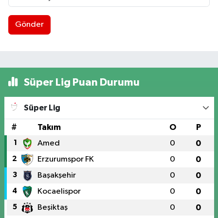
Gönder
Süper Lig Puan Durumu
Süper Lig
#
Takım
O
P
1
Amed
0
0
2
Erzurumspor FK
0
0
3
Başakşehir
0
0
4
Kocaelispor
0
0
5
Beşiktaş
0
0