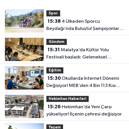
Spor
15:38
4 Ülkeden Sporcu
Beydağı’nda Buluştu! Şampiyonlar
Belli Oldu
Gündem
15:31
Malatya’da Kültür Yolu
Festivali başladı: Geleneksel
sanatlar yeniden hayat buluyor
Eğitim
15:30
Okullarda İnternet Dönemi
Değişiyor! MEB’den 4 Bin 113 Kısım
İçin Büyük İhale
Hekimhan Haberleri
15:26
Hekimhan’da Yeni Çarşı
yükseliyor! İlçenin çehresi değişiyor
Yaşam