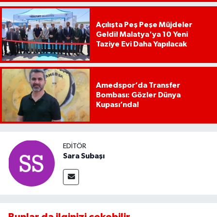
Açılışta Peş Peşe Müjdeler
Geldi! Malatya'ya 10 Yeni
Taziye Evi Daha Yapılacak
Amedspor’da Transfer
Bombası: Gözler Dünya
Kupası’nda!
EDITÖR
Sara Subaşı