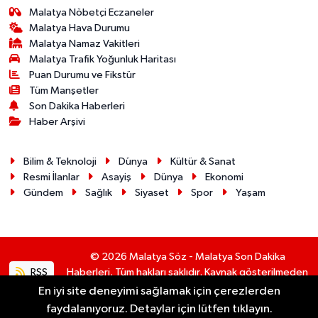
Malatya Nöbetçi Eczaneler
Malatya Hava Durumu
Malatya Namaz Vakitleri
Malatya Trafik Yoğunluk Haritası
Puan Durumu ve Fikstür
Tüm Manşetler
Son Dakika Haberleri
Haber Arşivi
Bilim & Teknoloji
Dünya
Kültür & Sanat
Resmi İlanlar
Asayiş
Dünya
Ekonomi
Gündem
Sağlık
Siyaset
Spor
Yaşam
© 2026 Malatya Söz - Malatya Son Dakika
RSS
Haberleri. Tüm hakları saklıdır. Kaynak gösterilmeden
alıntı yapılamaz.
En iyi site deneyimi sağlamak için çerezlerden
faydalanıyoruz. Detaylar için lütfen tıklayın.