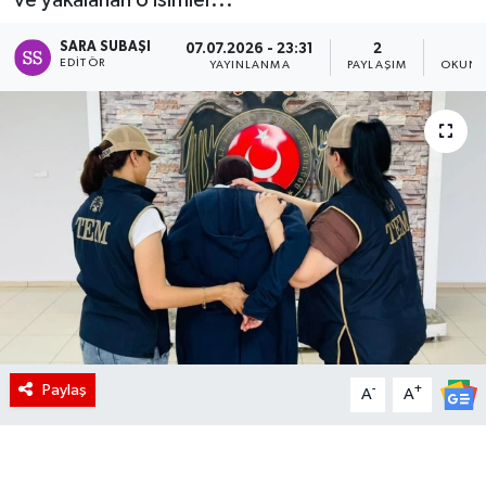
SARA SUBAŞI
07.07.2026 - 23:31
2
1
EDITÖR
YAYINLANMA
PAYLAŞIM
OKUNM
Paylaş
-
+
A
A