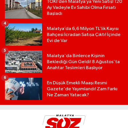
TOKİ’den Malatya’ya Yeni Satış! 120
Ay Vadeyle Ev Sahibi Olma Fırsatı
Başladı
4
Malatya’da 6,6 Milyon TL’lik Kayısı
Bahçesi İcradan Satışa Çıktı! İçinde
Evi de Var
5
Malatya'da Binlerce Kişinin
Beklediği Gün Geldi! 8 Ağustos'ta
Anahtar Teslimleri Başlıyor
6
En Düşük Emekli Maaşı Resmi
Gazete'de Yayımlandı! Zam Farkı
Ne Zaman Yatacak?