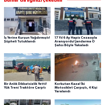
Bunlar da ilginizi çekebilir
İş Yerine Kurşun Yağdırmıştı!
17 Yıl 6 Ay Hapis Cezasıyla
Şüpheli Tutuklandı
Aranıyordu! Jandarma O
Şahsı Böyle Yakaladı
Bir Anlık Dikkatsizlik Yetti!
Korkutan Kaza! İki
Yük Treni Traktöre Çarptı
Motosiklet Çarpıştı, 4 Kişi
Yaralandı