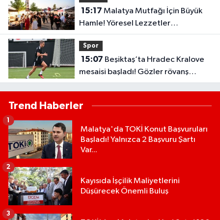
15:17
Malatya Mutfağı İçin Büyük
Hamle! Yöresel Lezzetler
Gastronomi Sokağı’nda Buluştu
Spor
15:07
Beşiktaş’ta Hradec Kralove
mesaisi başladı! Gözler rövanş
maçında
Trend Haberler
1
Malatya'da TOKİ Konut Başvuruları
Başladı! Yalnızca 2 Başvuru Şartı
Var...
2
Kayısıda İşçilik Maliyetlerini
Düşürecek Önemli Buluş
3