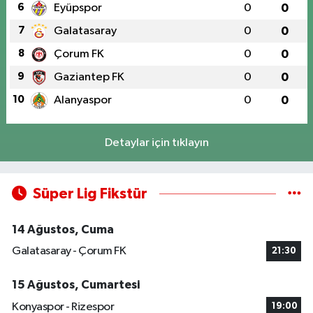
6
Eyüpspor
0
0
7
Galatasaray
0
0
8
Çorum FK
0
0
9
Gaziantep FK
0
0
10
Alanyaspor
0
0
Detaylar için tıklayın
Süper Lig Fikstür
14 Ağustos, Cuma
Galatasaray - Çorum FK
21:30
15 Ağustos, Cumartesi
Konyaspor - Rizespor
19:00