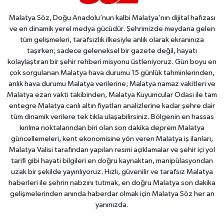
Malatya Söz, Doğu Anadolu’nun kalbi Malatya’nın dijital hafızası
ve en dinamik yerel medya gücüdür. Şehrimizde meydana gelen
tüm gelişmeleri, tarafsızlık ilkesiyle anlık olarak ekranınıza
taşırken; sadece geleneksel bir gazete değil, hayatı
kolaylaştıran bir şehir rehberi misyonu üstleniyoruz. Gün boyu en
çok sorgulanan Malatya hava durumu 15 günlük tahminlerinden,
anlık hava durumu Malatya verilerine; Malatya namaz vakitleri ve
Malatya ezan vakti takibinden, Malatya Kuyumcular Odası ile tam
entegre Malatya canlı altın fiyatları analizlerine kadar şehre dair
tüm dinamik verilere tek tıkla ulaşabilirsiniz. Bölgenin en hassas
kırılma noktalarından biri olan son dakika deprem Malatya
güncellemeleri, kent ekonomisine yön veren Malatya iş ilanları,
Malatya Valisi tarafından yapılan resmi açıklamalar ve şehir içi yol
tarifi gibi hayati bilgileri en doğru kaynaktan, manipülasyondan
uzak bir şekilde yayınlıyoruz. Hızlı, güvenilir ve tarafsız Malatya
haberleri ile şehrin nabzını tutmak, en doğru Malatya son dakika
gelişmelerinden anında haberdar olmak için Malatya Söz her an
yanınızda.