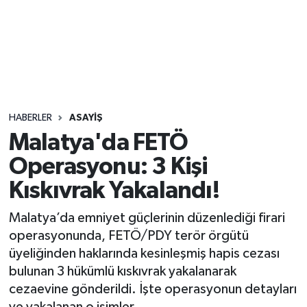
Sağlık
Seri İlan
Siyaset
HABERLER
ASAYIŞ
Spor
Malatya'da FETÖ
Operasyonu: 3 Kişi
Yaşam
Kıskıvrak Yakalandı!
Malatya’da emniyet güçlerinin düzenlediği firari
operasyonunda, FETÖ/PDY terör örgütü
üyeliğinden haklarında kesinleşmiş hapis cezası
bulunan 3 hükümlü kıskıvrak yakalanarak
cezaevine gönderildi. İşte operasyonun detayları
ve yakalanan o isimler...