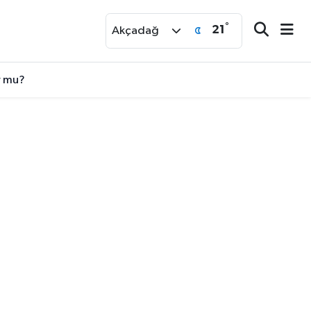
°
21
r
Akçadağ
r mu?