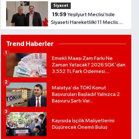
Siyaset
19:59
Yeşilyurt Meclisi’nde
Siyaseti Hareketlilk! 11 Meclis
Üyesi Yeni Parti’ye Katıldı..
Trend Haberler
1
Emekli Maaşı Zam Farkı Ne
Zaman Yatacak? 2026 SGK'dan
3.552 TL Fark Ödemesi
Bekleniyor
2
Malatya'da TOKİ Konut
Başvuruları Başladı! Yalnızca 2
Başvuru Şartı Var...
3
Kayısıda İşçilik Maliyetlerini
Düşürecek Önemli Buluş