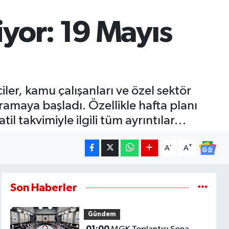
yor: 19 Mayıs
er, kamu çalışanları ve özel sektör
ramaya başladı. Özellikle hafta planı
il takvimiyle ilgili tüm ayrıntılar…
-
+
A
A
Son Haberler
Gündem
01:00