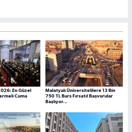
2026: En Güzel
Malatyalı Üniversitelilere 13 Bin
ermeli Cuma
750 TL Burs Fırsatı! Başvurular
Başlıyor...