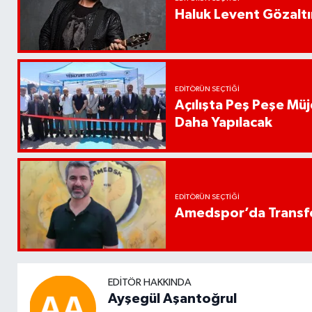
Haluk Levent Gözaltın
EDITÖRÜN SEÇTIĞI
Açılışta Peş Peşe Müj
Daha Yapılacak
EDITÖRÜN SEÇTIĞI
Amedspor’da Transfe
EDITÖR HAKKINDA
Ayşegül Aşantoğrul