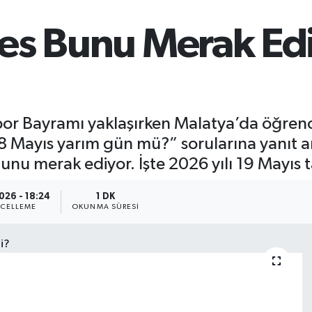
es Bunu Merak Edi
r Bayramı yaklaşırken Malatya’da öğrencil
“18 Mayıs yarım gün mü?” sorularına yanıt a
u merak ediyor. İşte 2026 yılı 19 Mayıs tat
026 - 18:24
1 DK
CELLEME
OKUNMA SÜRESI