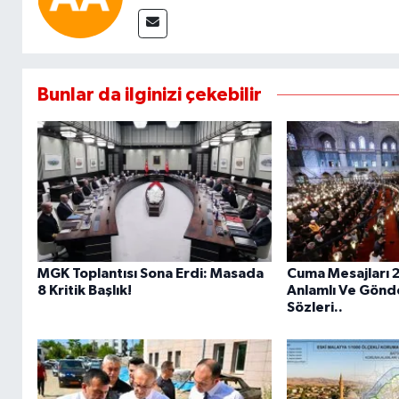
Bunlar da ilginizi çekebilir
MGK Toplantısı Sona Erdi: Masada
Cuma Mesajları 
8 Kritik Başlık!
Anlamlı Ve Gönd
Sözleri..