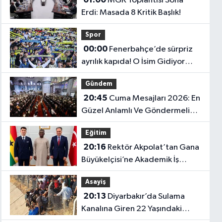
MGK Toplantısı Sona
Erdi: Masada 8 Kritik Başlık!
Spor
00:00
Fenerbahçe’de sürpriz
ayrılık kapıda! O İsim Gidiyor
mu?
Gündem
20:45
Cuma Mesajları 2026: En
Güzel Anlamlı Ve Göndermeli
Cuma Sözleri..
Eğitim
20:16
Rektör Akpolat’tan Gana
Büyükelçisi’ne Akademik İş
Birliği Ziyareti!
Asayiş
20:13
Diyarbakır’da Sulama
Kanalına Giren 22 Yaşındaki
Genç Hayatını Kaybetti!