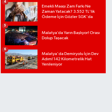
4
Emekli Maaşı Zam Farkı Ne
Zaman Yatacak? 3.552 TL'lik
Ödeme İçin Gözler SGK'da
5
Malatya’da Yarın Başlıyor! Orası
Dolup Taşacak
6
Malatya'da Demiryolu İçin Dev
Adım! 142 Kilometrelik Hat
Yenileniyor