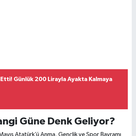
 Etti! Günlük 200 Lirayla Ayakta Kalmaya
Hangi Güne Denk Geliyor?
 Mayıs Atatürk’ü Anma, Gençlik ve Spor Bayramı