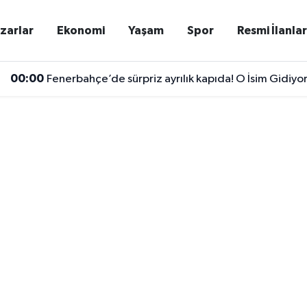
zarlar
Ekonomi
Yaşam
Spor
Resmi İlanla
00:00
Fenerbahçe’de sürpriz ayrılık kapıda! O İsim Gidiyo