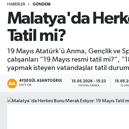
HABERLER
GÜNDEM
Sağlık
Malatya'da Herk
Seri İlan
Tatil mi?
Siyaset
19 Mayıs Atatürk’ü Anma, Gençlik ve Spo
Spor
çalışanları “19 Mayıs resmi tatil mi?”, 
yapmak isteyen vatandaşlar tatil durumun
Yaşam
AYŞEGÜL AŞANTOĞRUL
15.05.2026 - 15:23
15.05.2
EDITÖR
YAYINLANMA
GÜN