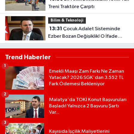
Treni Traktöre Çarptı
Bilim & Teknoloji
13:31
Çocuk Adalet Sisteminde
Ezber Bozan Değişiklik! O İfade
Artık Tarihe Karışıyor
Trend Haberler
1
Emekli Maaşı Zam Farkı Ne Zaman
Yatacak? 2026 SGK'dan 3.552 TL
Fark Ödemesi Bekleniyor
2
Malatya'da TOKİ Konut Başvuruları
Başladı! Yalnızca 2 Başvuru Şartı
Var...
3
Kayısıda İşçilik Maliyetlerini