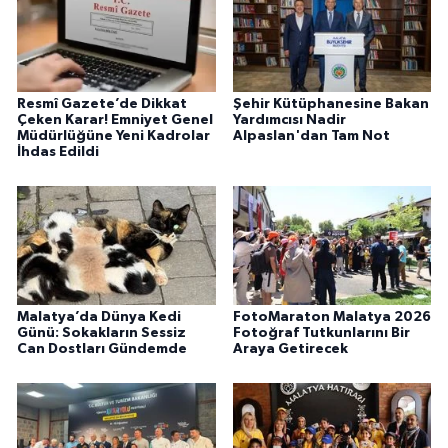
Resmî Gazete’de Dikkat
Şehir Kütüphanesine Bakan
Çeken Karar! Emniyet Genel
Yardımcısı Nadir
Müdürlüğüne Yeni Kadrolar
Alpaslan'dan Tam Not
İhdas Edildi
Malatya’da Dünya Kedi
FotoMaraton Malatya 2026
Günü: Sokakların Sessiz
Fotoğraf Tutkunlarını Bir
Can Dostları Gündemde
Araya Getirecek