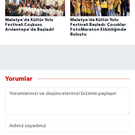
Malatya’da Kültür Yolu
Malatya’da Kültür Yolu
Festivali Coşkusu
Festivali Başladı: Çocuklar
Arslantepe’de Başladı!
FotoMaraton Etkinliğinde
Buluştu
Yorumlar