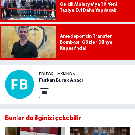
Geldi! Malatya'ya 10 Yeni
Taziye Evi Daha Yapılacak
Amedspor’da Transfer
Bombası: Gözler Dünya
Kupası’nda!
EDITÖR HAKKINDA
Furkan Burak Abacı
Bunlar da ilginizi çekebilir