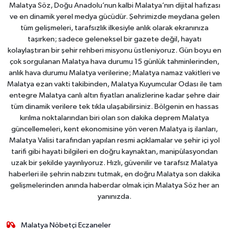
Malatya Söz, Doğu Anadolu’nun kalbi Malatya’nın dijital hafızası
ve en dinamik yerel medya gücüdür. Şehrimizde meydana gelen
tüm gelişmeleri, tarafsızlık ilkesiyle anlık olarak ekranınıza
taşırken; sadece geleneksel bir gazete değil, hayatı
kolaylaştıran bir şehir rehberi misyonu üstleniyoruz. Gün boyu en
çok sorgulanan Malatya hava durumu 15 günlük tahminlerinden,
anlık hava durumu Malatya verilerine; Malatya namaz vakitleri ve
Malatya ezan vakti takibinden, Malatya Kuyumcular Odası ile tam
entegre Malatya canlı altın fiyatları analizlerine kadar şehre dair
tüm dinamik verilere tek tıkla ulaşabilirsiniz. Bölgenin en hassas
kırılma noktalarından biri olan son dakika deprem Malatya
güncellemeleri, kent ekonomisine yön veren Malatya iş ilanları,
Malatya Valisi tarafından yapılan resmi açıklamalar ve şehir içi yol
tarifi gibi hayati bilgileri en doğru kaynaktan, manipülasyondan
uzak bir şekilde yayınlıyoruz. Hızlı, güvenilir ve tarafsız Malatya
haberleri ile şehrin nabzını tutmak, en doğru Malatya son dakika
gelişmelerinden anında haberdar olmak için Malatya Söz her an
yanınızda.
Malatya Nöbetçi Eczaneler