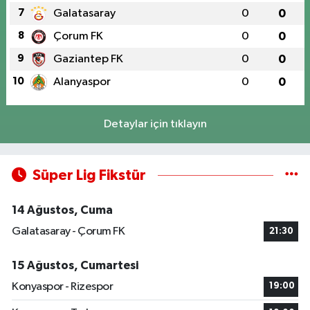
7
Galatasaray
0
0
8
Çorum FK
0
0
9
Gaziantep FK
0
0
10
Alanyaspor
0
0
Detaylar için tıklayın
Süper Lig Fikstür
14 Ağustos, Cuma
Galatasaray - Çorum FK
21:30
15 Ağustos, Cumartesi
Konyaspor - Rizespor
19:00