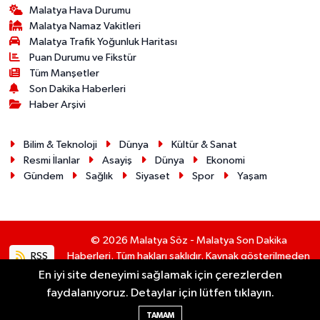
Malatya Hava Durumu
Malatya Namaz Vakitleri
Malatya Trafik Yoğunluk Haritası
Puan Durumu ve Fikstür
Tüm Manşetler
Son Dakika Haberleri
Haber Arşivi
Bilim & Teknoloji
Dünya
Kültür & Sanat
Resmi İlanlar
Asayiş
Dünya
Ekonomi
Gündem
Sağlık
Siyaset
Spor
Yaşam
© 2026 Malatya Söz - Malatya Son Dakika
RSS
Haberleri. Tüm hakları saklıdır. Kaynak gösterilmeden
alıntı yapılamaz.
En iyi site deneyimi sağlamak için çerezlerden
faydalanıyoruz. Detaylar için lütfen tıklayın.
Haber Yazılımı:
TE Bilişim
TAMAM