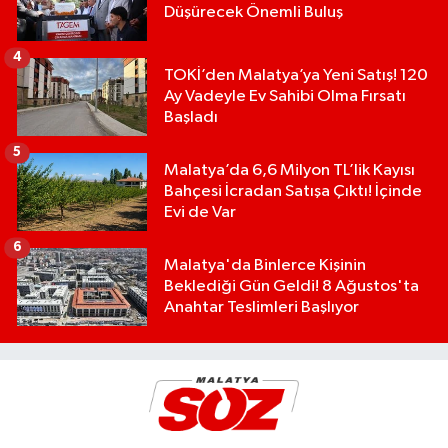
Düşürecek Önemli Buluş
4
TOKİ’den Malatya’ya Yeni Satış! 120
Ay Vadeyle Ev Sahibi Olma Fırsatı
Başladı
5
Malatya’da 6,6 Milyon TL’lik Kayısı
Bahçesi İcradan Satışa Çıktı! İçinde
Evi de Var
6
Malatya'da Binlerce Kişinin
Beklediği Gün Geldi! 8 Ağustos'ta
Anahtar Teslimleri Başlıyor