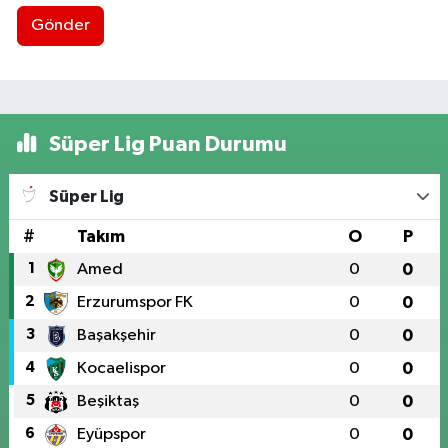
Gönder
Süper Lig Puan Durumu
Süper Lig
#
Takım
O
P
1
Amed
0
0
2
Erzurumspor FK
0
0
3
Başakşehir
0
0
4
Kocaelispor
0
0
5
Beşiktaş
0
0
6
Eyüpspor
0
0