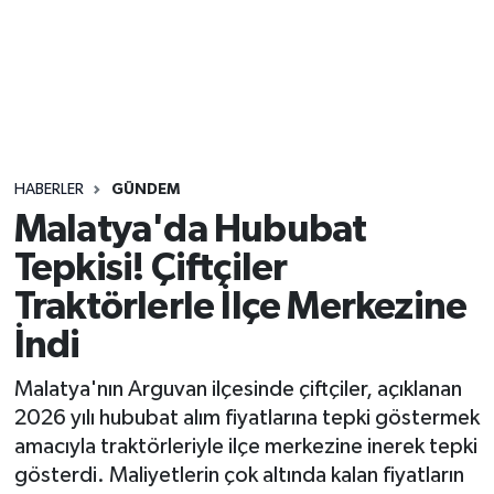
Sağlık
Seri İlan
Siyaset
HABERLER
GÜNDEM
Spor
Malatya'da Hububat
Tepkisi! Çiftçiler
Yaşam
Traktörlerle İlçe Merkezine
İndi
Malatya'nın Arguvan ilçesinde çiftçiler, açıklanan
2026 yılı hububat alım fiyatlarına tepki göstermek
amacıyla traktörleriyle ilçe merkezine inerek tepki
gösterdi. Maliyetlerin çok altında kalan fiyatların