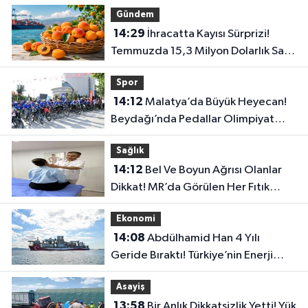
Gündem
14:29
İhracatta Kayısı Sürprizi!
Temmuzda 15,3 Milyon Dolarlık Satış
Yapıldı
Spor
14:12
Malatya’da Büyük Heyecan!
Beydağı’nda Pedallar Olimpiyat
Puanı İçin Dönüyor
Sağlık
14:12
Bel Ve Boyun Ağrısı Olanlar
Dikkat! MR’da Görülen Her Fıtık
Ağrının Nedeni Değil
Ekonomi
14:08
Abdülhamid Han 4 Yılı
Geride Bıraktı! Türkiye’nin Enerji
Arayışında Yeni Dönem
Asayiş
13:58
Bir Anlık Dikkatsizlik Yetti! Yük