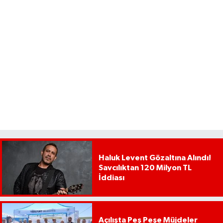
Haluk Levent Gözaltına Alındı!
Savcılıktan 120 Milyon TL
İddiası
Açılışta Peş Peşe Müjdeler