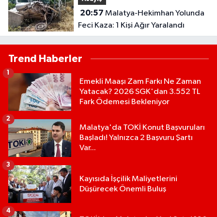
20:57
Malatya-Hekimhan Yolunda
Feci Kaza: 1 Kişi Ağır Yaralandı
Trend Haberler
1
Emekli Maaşı Zam Farkı Ne Zaman
Yatacak? 2026 SGK'dan 3.552 TL
Fark Ödemesi Bekleniyor
2
Malatya'da TOKİ Konut Başvuruları
Başladı! Yalnızca 2 Başvuru Şartı
Var...
3
Kayısıda İşçilik Maliyetlerini
Düşürecek Önemli Buluş
4