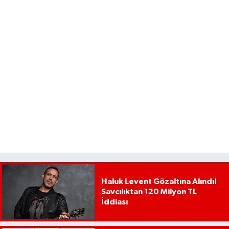
Haluk Levent Gözaltına Alındı!
Savcılıktan 120 Milyon TL
İddiası