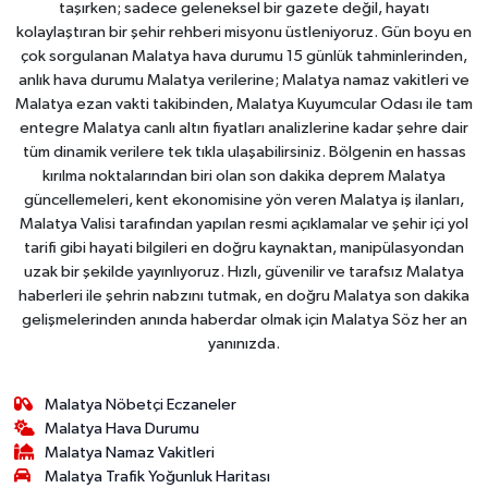
taşırken; sadece geleneksel bir gazete değil, hayatı
kolaylaştıran bir şehir rehberi misyonu üstleniyoruz. Gün boyu en
çok sorgulanan Malatya hava durumu 15 günlük tahminlerinden,
anlık hava durumu Malatya verilerine; Malatya namaz vakitleri ve
Malatya ezan vakti takibinden, Malatya Kuyumcular Odası ile tam
entegre Malatya canlı altın fiyatları analizlerine kadar şehre dair
tüm dinamik verilere tek tıkla ulaşabilirsiniz. Bölgenin en hassas
kırılma noktalarından biri olan son dakika deprem Malatya
güncellemeleri, kent ekonomisine yön veren Malatya iş ilanları,
Malatya Valisi tarafından yapılan resmi açıklamalar ve şehir içi yol
tarifi gibi hayati bilgileri en doğru kaynaktan, manipülasyondan
uzak bir şekilde yayınlıyoruz. Hızlı, güvenilir ve tarafsız Malatya
haberleri ile şehrin nabzını tutmak, en doğru Malatya son dakika
gelişmelerinden anında haberdar olmak için Malatya Söz her an
yanınızda.
Malatya Nöbetçi Eczaneler
Malatya Hava Durumu
Malatya Namaz Vakitleri
Malatya Trafik Yoğunluk Haritası