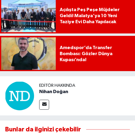
Açılışta Peş Peşe Müjdeler
Geldi! Malatya'ya 10 Yeni
Taziye Evi Daha Yapılacak
Amedspor’da Transfer
Bombası: Gözler Dünya
Kupası’nda!
EDITÖR HAKKINDA
Nihan Doğan
Bunlar da ilginizi çekebilir