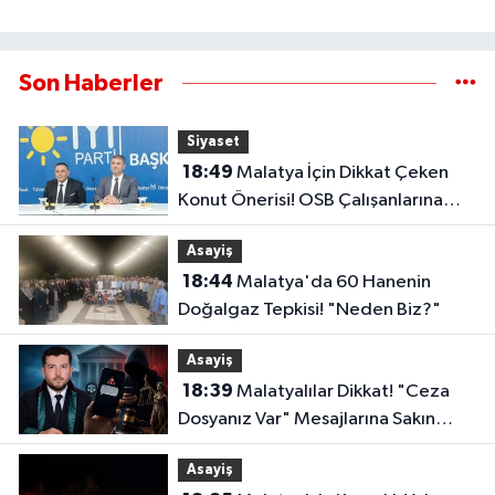
Son Haberler
Siyaset
18:49
Malatya İçin Dikkat Çeken
Konut Önerisi! OSB Çalışanlarına
Faizsiz Ev Çağrısı..
Asayiş
18:44
Malatya'da 60 Hanenin
Doğalgaz Tepkisi! "Neden Biz?"
Asayiş
18:39
Malatyalılar Dikkat! "Ceza
Dosyanız Var" Mesajlarına Sakın
Kanmayın
Asayiş