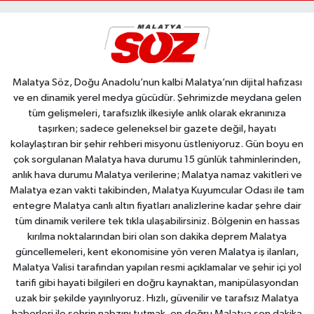
Malatya Söz, Doğu Anadolu’nun kalbi Malatya’nın dijital hafızası
ve en dinamik yerel medya gücüdür. Şehrimizde meydana gelen
tüm gelişmeleri, tarafsızlık ilkesiyle anlık olarak ekranınıza
taşırken; sadece geleneksel bir gazete değil, hayatı
kolaylaştıran bir şehir rehberi misyonu üstleniyoruz. Gün boyu en
çok sorgulanan Malatya hava durumu 15 günlük tahminlerinden,
anlık hava durumu Malatya verilerine; Malatya namaz vakitleri ve
Malatya ezan vakti takibinden, Malatya Kuyumcular Odası ile tam
entegre Malatya canlı altın fiyatları analizlerine kadar şehre dair
tüm dinamik verilere tek tıkla ulaşabilirsiniz. Bölgenin en hassas
kırılma noktalarından biri olan son dakika deprem Malatya
güncellemeleri, kent ekonomisine yön veren Malatya iş ilanları,
Malatya Valisi tarafından yapılan resmi açıklamalar ve şehir içi yol
tarifi gibi hayati bilgileri en doğru kaynaktan, manipülasyondan
uzak bir şekilde yayınlıyoruz. Hızlı, güvenilir ve tarafsız Malatya
haberleri ile şehrin nabzını tutmak, en doğru Malatya son dakika