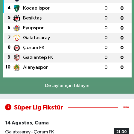
4
Kocaelispor
0
0
5
Beşiktaş
0
0
6
Eyüpspor
0
0
7
Galatasaray
0
0
8
Çorum FK
0
0
9
Gaziantep FK
0
0
10
Alanyaspor
0
0
Detaylar için tıklayın
Süper Lig Fikstür
14 Ağustos, Cuma
Galatasaray - Çorum FK
21:30