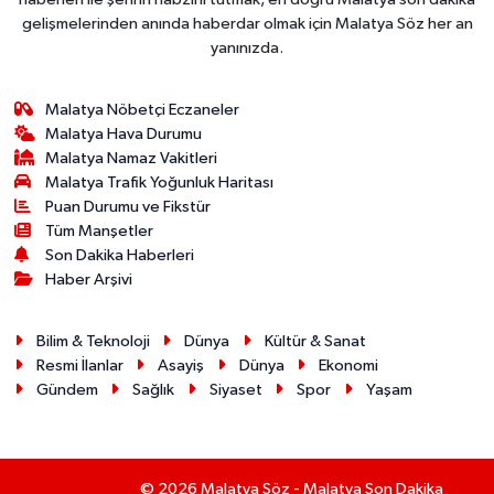
gelişmelerinden anında haberdar olmak için Malatya Söz her an
yanınızda.
Malatya Nöbetçi Eczaneler
Malatya Hava Durumu
Malatya Namaz Vakitleri
Malatya Trafik Yoğunluk Haritası
Puan Durumu ve Fikstür
Tüm Manşetler
Son Dakika Haberleri
Haber Arşivi
Bilim & Teknoloji
Dünya
Kültür & Sanat
Resmi İlanlar
Asayiş
Dünya
Ekonomi
Gündem
Sağlık
Siyaset
Spor
Yaşam
© 2026 Malatya Söz - Malatya Son Dakika