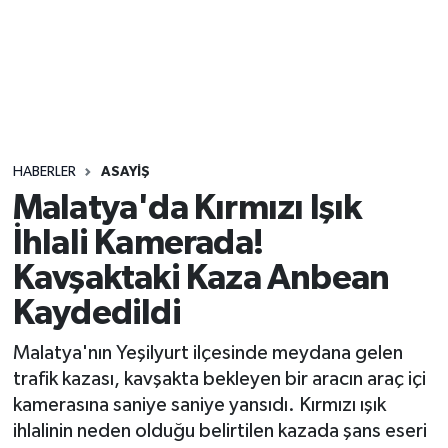
Sağlık
Seri İlan
Siyaset
HABERLER
ASAYIŞ
Spor
Malatya'da Kırmızı Işık
İhlali Kamerada!
Yaşam
Kavşaktaki Kaza Anbean
Kaydedildi
Malatya'nın Yeşilyurt ilçesinde meydana gelen
trafik kazası, kavşakta bekleyen bir aracın araç içi
kamerasına saniye saniye yansıdı. Kırmızı ışık
ihlalinin neden olduğu belirtilen kazada şans eseri