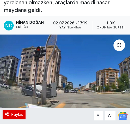
yaralanan olmazken, araçlarda maddi hasar
meydana geldi.
NIHAN DOĞAN
02.07.2026 - 17:19
1 DK
EDITÖR
YAYINLANMA
OKUNMA SÜRESI
Paylaş
-
+
A
A