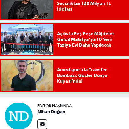
Savcılıktan 120 Milyon TL
İddiası
Açılışta Peş Peşe Müjdeler
Geldi! Malatya'ya 10 Yeni
Taziye Evi Daha Yapılacak
Amedspor’da Transfer
Bombası: Gözler Dünya
Kupası’nda!
EDITÖR HAKKINDA
Nihan Doğan