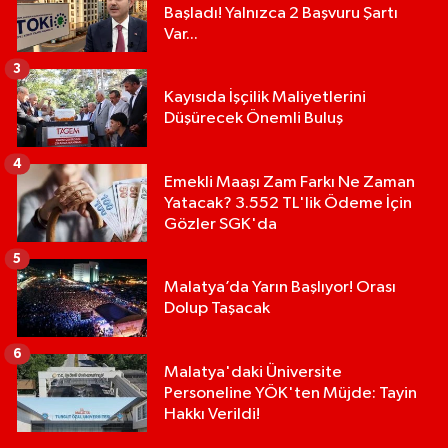
Başladı! Yalnızca 2 Başvuru Şartı
Var...
3
Kayısıda İşçilik Maliyetlerini
Düşürecek Önemli Buluş
4
Emekli Maaşı Zam Farkı Ne Zaman
Yatacak? 3.552 TL'lik Ödeme İçin
Gözler SGK'da
5
Malatya’da Yarın Başlıyor! Orası
Dolup Taşacak
6
Malatya'daki Üniversite
Personeline YÖK'ten Müjde: Tayin
Hakkı Verildi!