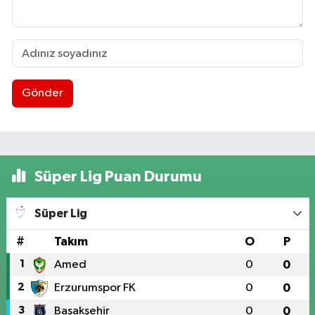
Gönder
Süper Lig Puan Durumu
Süper Lig
#
Takım
O
P
1
Amed
0
0
2
Erzurumspor FK
0
0
3
Başakşehir
0
0