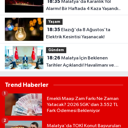
18:35
Malatya'da Karanlık Yol
Alarmı! Bir Haftada 4 Kaza Yaşandı..
Yaşam
18:35
Elazığ'da 8 Ağustos'ta
Elektrik Kesintisi Yaşanacak!
Gündem
18:26
Malatya İçin Beklenen
Tarihler Açıklandı! Havalimanı ve
Çevre Yolu Açılıyor..
Trend Haberler
1
Emekli Maaşı Zam Farkı Ne Zaman
Yatacak? 2026 SGK'dan 3.552 TL
Fark Ödemesi Bekleniyor
2
Malatya'da TOKİ Konut Başvuruları