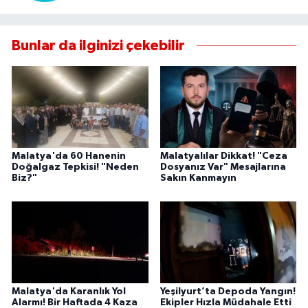
Bunlar da ilginizi çekebilir
Malatya'da 60 Hanenin
Malatyalılar Dikkat! "Ceza
Doğalgaz Tepkisi! "Neden
Dosyanız Var" Mesajlarına
Biz?"
Sakın Kanmayın
Malatya'da Karanlık Yol
Yeşilyurt’ta Depoda Yangın!
Alarmı! Bir Haftada 4 Kaza
Ekipler Hızla Müdahale Etti