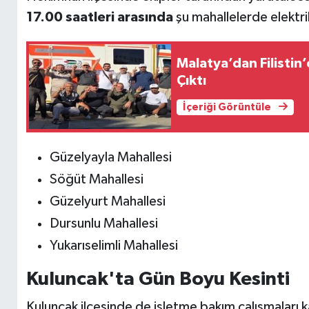
17.00 saatleri arasında
şu mahallelerde elektri
Malatya’dan Filistin
Çıktı
İçeriği Görüntüle
Güzelyayla Mahallesi
Söğüt Mahallesi
Güzelyurt Mahallesi
Dursunlu Mahallesi
Yukarıselimli Mahallesi
Kuluncak'ta Gün Boyu Kesinti
Kuluncak ilçesinde de işletme bakım çalışmaları