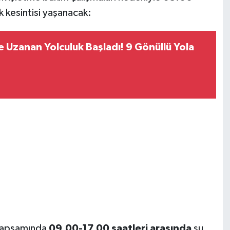
k kesintisi yaşanacak:
’e Uzanan Yolculuk Başladı! 9 Gönüllü Yola
 kapsamında
09.00-17.00 saatleri arasında
şu