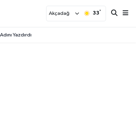
°
33
r
Akçadağ
 Adını Yazdırdı
ilik Salon Dikkat Çekti