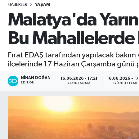
HABERLER
YAŞAM
Sağlık
Malatya'da Yarın 
Seri İlan
Bu Mahallelerde 
Siyaset
Fırat EDAŞ tarafından yapılacak bakım 
Spor
ilçelerinde 17 Haziran Çarşamba günü pla
Yaşam
NIHAN DOĞAN
16.06.2026 - 17:21
16.06.2026 - 17
EDITÖR
YAYINLANMA
GÜNCELLEME