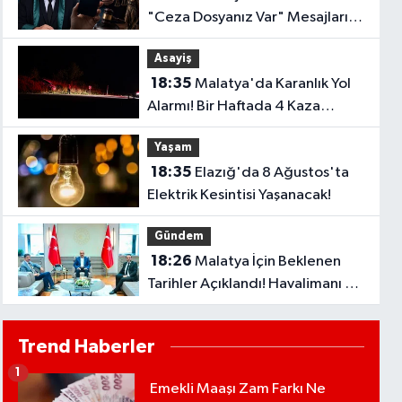
"Ceza Dosyanız Var" Mesajlarına
Sakın Kanmayın
Asayiş
18:35
Malatya'da Karanlık Yol
Alarmı! Bir Haftada 4 Kaza
Yaşandı..
Yaşam
18:35
Elazığ'da 8 Ağustos'ta
Elektrik Kesintisi Yaşanacak!
Gündem
18:26
Malatya İçin Beklenen
Tarihler Açıklandı! Havalimanı ve
Çevre Yolu Açılıyor..
Trend Haberler
1
Emekli Maaşı Zam Farkı Ne