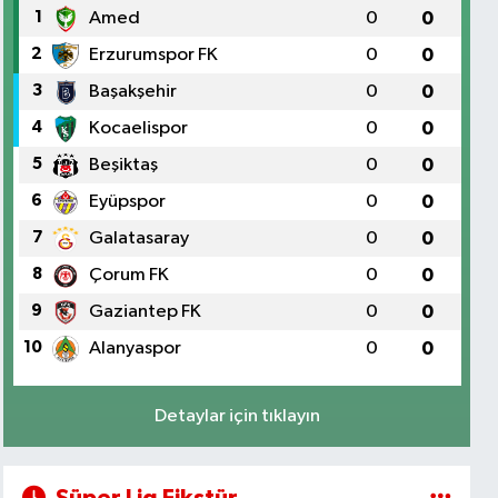
1
Amed
0
0
2
Erzurumspor FK
0
0
3
Başakşehir
0
0
4
Kocaelispor
0
0
5
Beşiktaş
0
0
6
Eyüpspor
0
0
7
Galatasaray
0
0
8
Çorum FK
0
0
9
Gaziantep FK
0
0
10
Alanyaspor
0
0
Detaylar için tıklayın