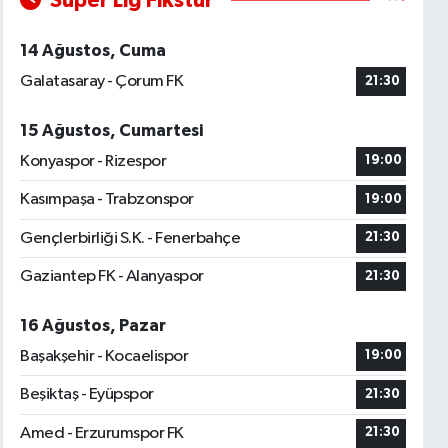
Süper Lig Fikstür
14 Ağustos, Cuma
Galatasaray - Çorum FK
21:30
15 Ağustos, Cumartesi
Konyaspor - Rizespor
19:00
Kasımpaşa - Trabzonspor
19:00
Gençlerbirliği S.K. - Fenerbahçe
21:30
Gaziantep FK - Alanyaspor
21:30
16 Ağustos, Pazar
Başakşehir - Kocaelispor
19:00
Beşiktaş - Eyüpspor
21:30
Amed - Erzurumspor FK
21:30