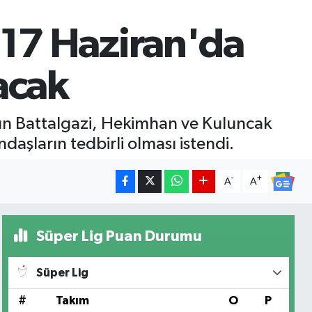
! 17 Haziran'da
acak
nın Battalgazi, Hekimhan ve Kuluncak
daşların tedbirli olması istendi.
-
+
A
A
Süper Lig Puan Durumu
Süper Lig
#
Takım
O
P