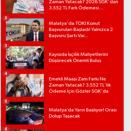
Zaman Yatacak? 2026 SGK'dan
3.552 TL Fark Ödemesi
Bekleniyor
2
Malatya'da TOKİ Konut
Başvuruları Başladı! Yalnızca 2
Başvuru Şartı Var...
3
Kayısıda İşçilik Maliyetlerini
Düşürecek Önemli Buluş
4
Emekli Maaşı Zam Farkı Ne
Zaman Yatacak? 3.552 TL'lik
Ödeme İçin Gözler SGK'da
5
Malatya’da Yarın Başlıyor! Orası
Dolup Taşacak
6