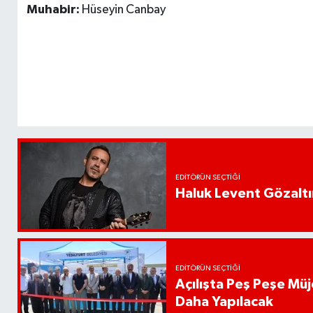
Muhabir:
Hüseyin Canbay
EDITÖRÜN SEÇTIĞI
Haluk Levent Gözaltın
EDITÖRÜN SEÇTIĞI
Açılışta Peş Peşe Müj
Daha Yapılacak