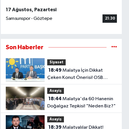
17 Ağustos, Pazartesi
Samsunspor - Göztepe
21:30
Son Haberler
Siyaset
18:49
Malatya İçin Dikkat
Çeken Konut Önerisi! OSB
Çalışanlarına Faizsiz Ev Çağrısı..
Asayiş
18:44
Malatya'da 60 Hanenin
Doğalgaz Tepkisi! "Neden Biz?"
Asayiş
18:39
Malatyalılar Dikkat!