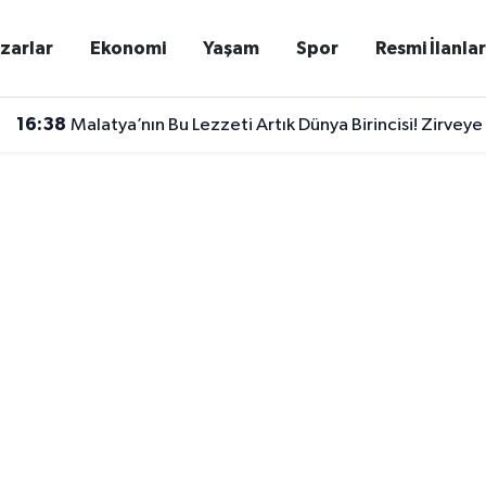
zarlar
Ekonomi
Yaşam
Spor
Resmi İlanla
16:38
Malatya’nın Bu Lezzeti Artık Dünya Birincisi! Zirveye
16:24
Battalgazi’de Yeni Taziye Evi Hizmete Girdi! 200 Kiş