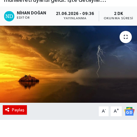
NIHAN DOĞAN
21.06.2026 - 09:36
2 DK
EDITÖR
YAYINLANMA
OKUNMA SÜRESI
Paylaş
-
+
A
A