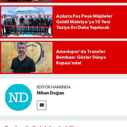
Açılışta Peş Peşe Müjdeler
Geldi! Malatya'ya 10 Yeni
Taziye Evi Daha Yapılacak
Amedspor’da Transfer
Bombası: Gözler Dünya
Kupası’nda!
EDITÖR HAKKINDA
Nihan Doğan