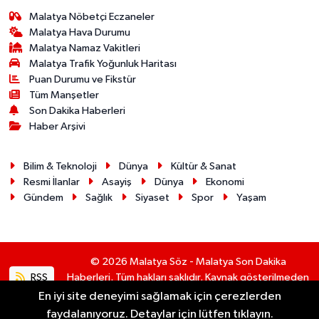
Malatya Nöbetçi Eczaneler
Malatya Hava Durumu
Malatya Namaz Vakitleri
Malatya Trafik Yoğunluk Haritası
Puan Durumu ve Fikstür
Tüm Manşetler
Son Dakika Haberleri
Haber Arşivi
Bilim & Teknoloji
Dünya
Kültür & Sanat
Resmi İlanlar
Asayiş
Dünya
Ekonomi
Gündem
Sağlık
Siyaset
Spor
Yaşam
© 2026 Malatya Söz - Malatya Son Dakika
RSS
Haberleri. Tüm hakları saklıdır. Kaynak gösterilmeden
alıntı yapılamaz.
En iyi site deneyimi sağlamak için çerezlerden
faydalanıyoruz. Detaylar için lütfen tıklayın.