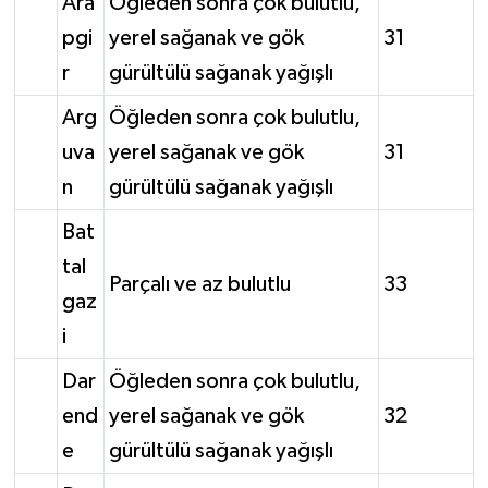
Ara
Öğleden sonra çok bulutlu,
pgi
yerel sağanak ve gök
31
r
gürültülü sağanak yağışlı
Arg
Öğleden sonra çok bulutlu,
uva
yerel sağanak ve gök
31
n
gürültülü sağanak yağışlı
Bat
tal
Parçalı ve az bulutlu
33
gaz
i
Dar
Öğleden sonra çok bulutlu,
end
yerel sağanak ve gök
32
e
gürültülü sağanak yağışlı