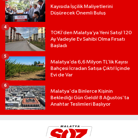
Kayısıda İşçilik Maliyetlerini
Düşürecek Önemli Buluş
4
TOKİ’den Malatya’ya Yeni Satış! 120
Ay Vadeyle Ev Sahibi Olma Fırsatı
Başladı
5
Malatya’da 6,6 Milyon TL’lik Kayısı
Bahçesi İcradan Satışa Çıktı! İçinde
Evi de Var
6
Malatya'da Binlerce Kişinin
Beklediği Gün Geldi! 8 Ağustos'ta
Anahtar Teslimleri Başlıyor