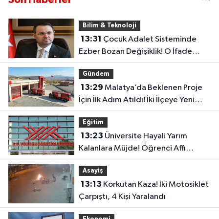
Bilim & Teknoloji
13:31
Çocuk Adalet Sisteminde
Ezber Bozan Değişiklik! O İfade
Artık Tarihe Karışıyor
Gündem
13:29
Malatya’da Beklenen Proje
İçin İlk Adım Atıldı! İki İlçeye Yeni
İtfaiye Binası
Eğitim
13:23
Üniversite Hayali Yarım
Kalanlara Müjde! Öğrenci Affı
Resmen Başladı
Asayiş
13:13
Korkutan Kaza! İki Motosiklet
Çarpıştı, 4 Kişi Yaralandı