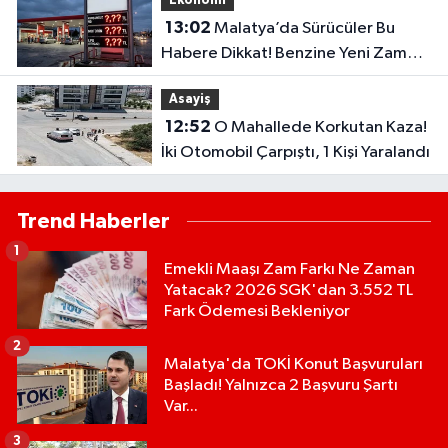
Ekonomi
13:02
Malatya’da Sürücüler Bu
Habere Dikkat! Benzine Yeni Zam
Kapıda
Asayiş
12:52
O Mahallede Korkutan Kaza!
İki Otomobil Çarpıştı, 1 Kişi Yaralandı
Trend Haberler
1
Emekli Maaşı Zam Farkı Ne Zaman
Yatacak? 2026 SGK'dan 3.552 TL
Fark Ödemesi Bekleniyor
2
Malatya'da TOKİ Konut Başvuruları
Başladı! Yalnızca 2 Başvuru Şartı
Var...
3