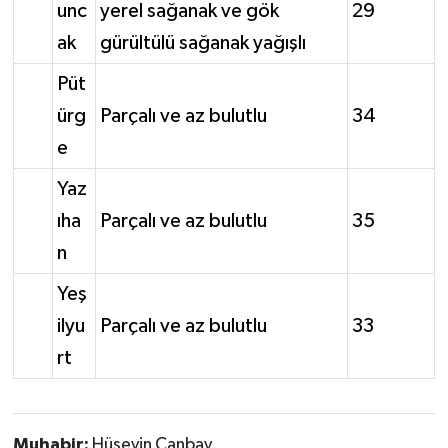
unc
yerel sağanak ve gök
29
ak
gürültülü sağanak yağışlı
Püt
ürg
Parçalı ve az bulutlu
34
e
Yaz
ıha
Parçalı ve az bulutlu
35
n
Yeş
ilyu
Parçalı ve az bulutlu
33
rt
Muhabir:
Hüseyin Canbay