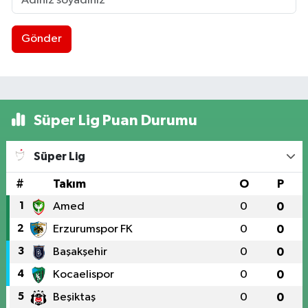
Gönder
Süper Lig Puan Durumu
Süper Lig
#
Takım
O
P
1
Amed
0
0
2
Erzurumspor FK
0
0
3
Başakşehir
0
0
4
Kocaelispor
0
0
5
Beşiktaş
0
0