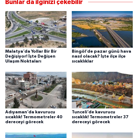
Bunlar da ilginizi çekebilir
Malatya’da Yollar Bir Bir
Bingöl’de pazar günü hava
Değişiyor! İşte Değişen
nasıl olacak? İşte ilçe ilçe
Ulaşım Noktaları
sıcaklıklar
Adıyaman’da kavurucu
Tunceli’de kavurucu
sıcaklık! Termometreler 40
sıcaklık! Termometreler 37
dereceyi görecek
dereceyi görecek