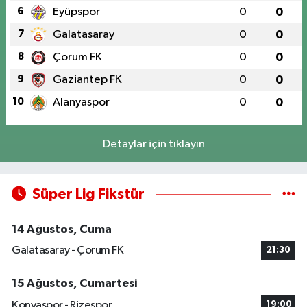
6
Eyüpspor
0
0
7
Galatasaray
0
0
8
Çorum FK
0
0
9
Gaziantep FK
0
0
10
Alanyaspor
0
0
Detaylar için tıklayın
Süper Lig Fikstür
14 Ağustos, Cuma
Galatasaray - Çorum FK
21:30
15 Ağustos, Cumartesi
Konyaspor - Rizespor
19:00