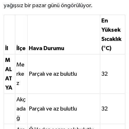
yağışsız bir pazar günü öngörülüyor.
En
Yüksek
Sıcaklık
İl
İlçe
Hava Durumu
(°C)
M
Me
AL
rke
Parçalı ve az bulutlu
32
AT
z
YA
Akç
ada
Parçalı ve az bulutlu
32
ğ