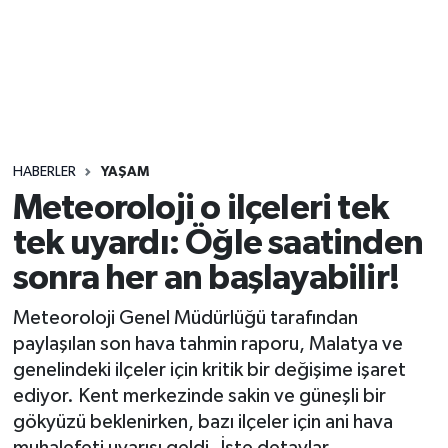
Sağlık
Seri İlan
Siyaset
HABERLER
YAŞAM
Spor
Meteoroloji o ilçeleri tek
tek uyardı: Öğle saatinden
Yaşam
sonra her an başlayabilir!
Meteoroloji Genel Müdürlüğü tarafından
paylaşılan son hava tahmin raporu, Malatya ve
genelindeki ilçeler için kritik bir değişime işaret
ediyor. Kent merkezinde sakin ve güneşli bir
gökyüzü beklenirken, bazı ilçeler için ani hava
muhalefeti uyarısı geldi. İşte detaylar...