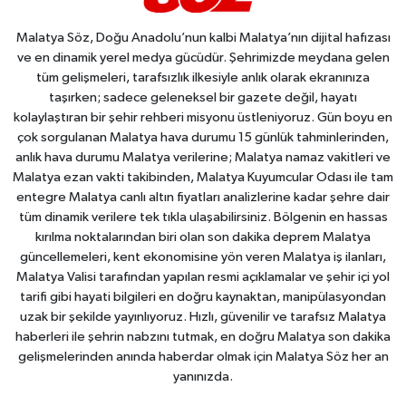
Malatya Söz, Doğu Anadolu’nun kalbi Malatya’nın dijital hafızası
ve en dinamik yerel medya gücüdür. Şehrimizde meydana gelen
tüm gelişmeleri, tarafsızlık ilkesiyle anlık olarak ekranınıza
taşırken; sadece geleneksel bir gazete değil, hayatı
kolaylaştıran bir şehir rehberi misyonu üstleniyoruz. Gün boyu en
çok sorgulanan Malatya hava durumu 15 günlük tahminlerinden,
anlık hava durumu Malatya verilerine; Malatya namaz vakitleri ve
Malatya ezan vakti takibinden, Malatya Kuyumcular Odası ile tam
entegre Malatya canlı altın fiyatları analizlerine kadar şehre dair
tüm dinamik verilere tek tıkla ulaşabilirsiniz. Bölgenin en hassas
kırılma noktalarından biri olan son dakika deprem Malatya
güncellemeleri, kent ekonomisine yön veren Malatya iş ilanları,
Malatya Valisi tarafından yapılan resmi açıklamalar ve şehir içi yol
tarifi gibi hayati bilgileri en doğru kaynaktan, manipülasyondan
uzak bir şekilde yayınlıyoruz. Hızlı, güvenilir ve tarafsız Malatya
haberleri ile şehrin nabzını tutmak, en doğru Malatya son dakika
gelişmelerinden anında haberdar olmak için Malatya Söz her an
yanınızda.