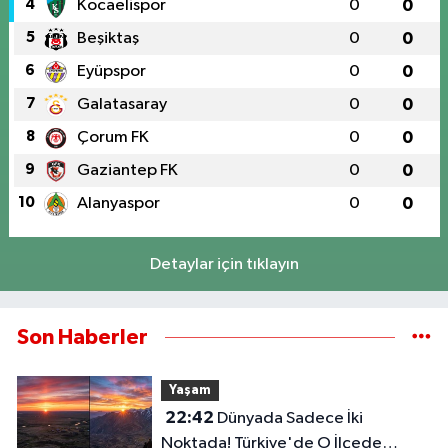
4
Kocaelispor
0
0
5
Beşiktaş
0
0
6
Eyüpspor
0
0
7
Galatasaray
0
0
8
Çorum FK
0
0
9
Gaziantep FK
0
0
10
Alanyaspor
0
0
Detaylar için tıklayın
Son Haberler
Yaşam
22:42
Dünyada Sadece İki
Noktada! Türkiye'de O İlçede