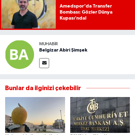
Amedspor’da Transfer
Bombası: Gözler Dünya
Kupası’nda!
MUHABIR
Belgizar Abiri Şimşek
Bunlar da ilginizi çekebilir