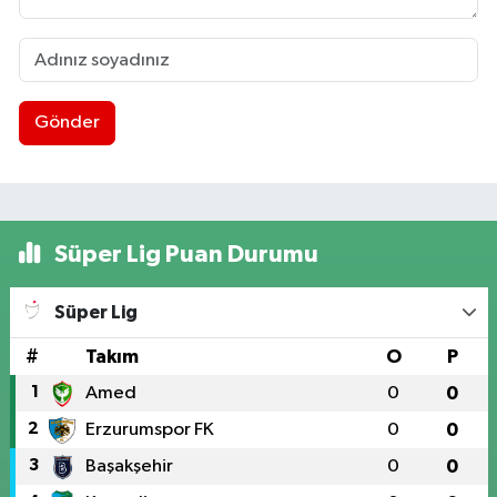
Gönder
Süper Lig Puan Durumu
Süper Lig
#
Takım
O
P
1
Amed
0
0
2
Erzurumspor FK
0
0
3
Başakşehir
0
0