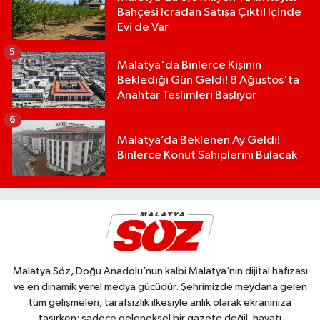
Bahçesi İcradan Satışa Çıktı! İçinde
Evi de Var
5
Malatya'da Binlerce Kişinin
Beklediği Gün Geldi! 8 Ağustos'ta
Anahtar Teslimleri Başlıyor
6
Malatya’da Beklenen Ay Geldi!
Binlerce Konut Sahiplerini Bulacak
Malatya Söz, Doğu Anadolu’nun kalbi Malatya’nın dijital hafızası
ve en dinamik yerel medya gücüdür. Şehrimizde meydana gelen
tüm gelişmeleri, tarafsızlık ilkesiyle anlık olarak ekranınıza
taşırken; sadece geleneksel bir gazete değil, hayatı