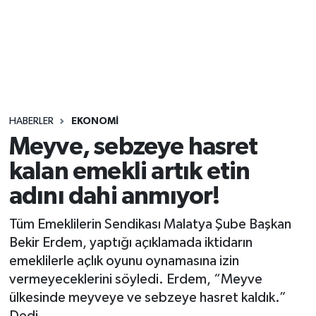
Sağlık
Seri İlan
Siyaset
HABERLER
EKONOMI
Spor
Meyve, sebzeye hasret
kalan emekli artık etin
Yaşam
adını dahi anmıyor!
Tüm Emeklilerin Sendikası Malatya Şube Başkan
Bekir Erdem, yaptığı açıklamada iktidarın
emeklilerle açlık oyunu oynamasına izin
vermeyeceklerini söyledi. Erdem, “Meyve
ülkesinde meyveye ve sebzeye hasret kaldık.”
Dedi.