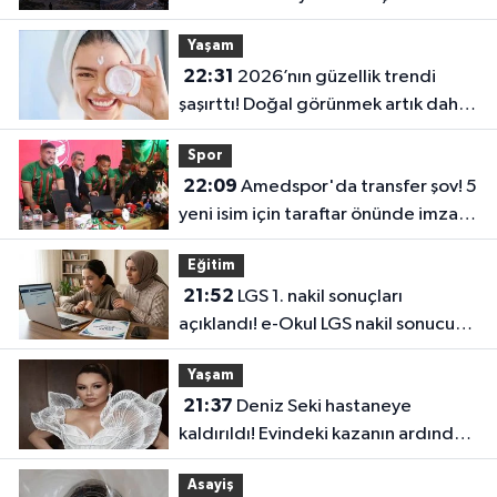
Güneşin Doğuşu Başka
Yaşam
22:31
2026’nın güzellik trendi
şaşırttı! Doğal görünmek artık daha
fazla emek istiyor
Spor
22:09
Amedspor'da transfer şov! 5
yeni isim için taraftar önünde imza
töreni
Eğitim
21:52
LGS 1. nakil sonuçları
açıklandı! e-Okul LGS nakil sonucu
sorgulama ekranı
Yaşam
21:37
Deniz Seki hastaneye
kaldırıldı! Evindeki kazanın ardından
ameliyat edildi
Asayiş