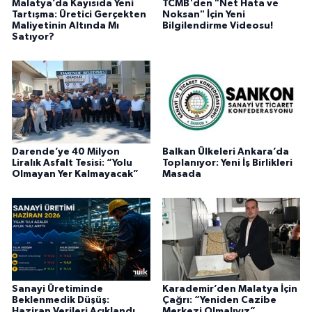
Malatya’da Kayısıda Yeni
TCMB'den "Net Hata ve
Tartışma: Üretici Gerçekten
Noksan" İçin Yeni
Maliyetinin Altında Mı
Bilgilendirme Videosu!
Satıyor?
Darende’ye 40 Milyon
Balkan Ülkeleri Ankara’da
Liralık Asfalt Tesisi: “Yolu
Toplanıyor: Yeni İş Birlikleri
Olmayan Yer Kalmayacak”
Masada
Sanayi Üretiminde
Karademir’den Malatya İçin
Beklenmedik Düşüş:
Çağrı: “Yeniden Cazibe
Haziran Verileri Açıklandı
Merkezi Olmalıyız”