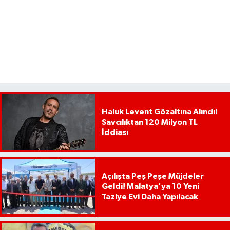
Haluk Levent Gözaltına Alındı!
Savcılıktan 120 Milyon TL
İddiası
Açılışta Peş Peşe Müjdeler
Geldi! Malatya'ya 10 Yeni
Taziye Evi Daha Yapılacak