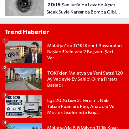
20:15
Şanlıurfa’da Lavabo Açıcı
Sıcak Suyla Karışınca Bomba Gibi
Patladı
Trend Haberler
1
Malatya'da TOKİ Konut Başvuruları
Başladı! Yalnızca 2 Başvuru Şartı
Var...
2
TOKİ’den Malatya’ya Yeni Satış! 120
Ay Vadeyle Ev Sahibi Olma Fırsatı
Başladı
3
Lgs 2026 Lise 2. Tercih 1. Nakil
Taban Puanları: Fen, Anadolu Ve
Meslek Liselerinde Boş
Kontenjanlar Açıklandı Mı?
4
Malatya’da 6,6 Milyon TL’lik Kayısı