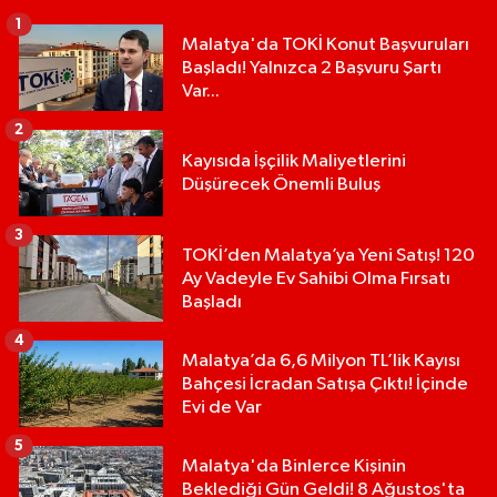
1
Malatya'da TOKİ Konut Başvuruları
Başladı! Yalnızca 2 Başvuru Şartı
Var...
2
Kayısıda İşçilik Maliyetlerini
Düşürecek Önemli Buluş
3
TOKİ’den Malatya’ya Yeni Satış! 120
Ay Vadeyle Ev Sahibi Olma Fırsatı
Başladı
4
Malatya’da 6,6 Milyon TL’lik Kayısı
Bahçesi İcradan Satışa Çıktı! İçinde
Evi de Var
5
Malatya'da Binlerce Kişinin
Beklediği Gün Geldi! 8 Ağustos'ta