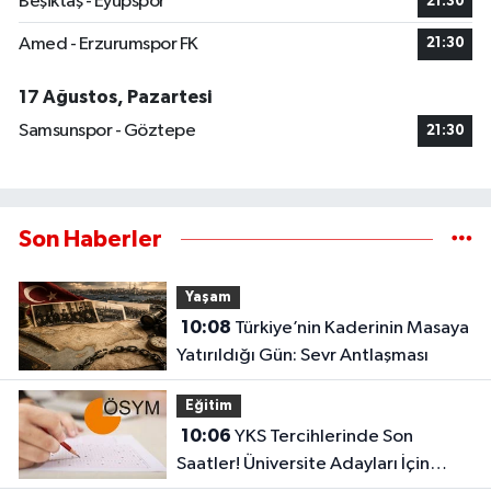
Beşiktaş - Eyüpspor
21:30
Amed - Erzurumspor FK
21:30
17 Ağustos, Pazartesi
Samsunspor - Göztepe
21:30
Son Haberler
Yaşam
10:08
Türkiye’nin Kaderinin Masaya
Yatırıldığı Gün: Sevr Antlaşması
Eğitim
10:06
YKS Tercihlerinde Son
Saatler! Üniversite Adayları İçin