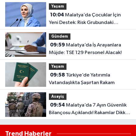
Kritik Gün
Yaşam
10:04
Malatya’da Çocuklar İçin
Yeni Destek: Risk Grubundaki
Çocuklar Takipte!
Gündem
09:59
Malatya’da İş Arayanlara
Müjde: TSE 129 Personel Alacak!
Yaşam
09:58
Türkiye’de Yatırımla
Vatandaşlıkta Şaşırtan Rakam
Asayiş
09:54
Malatya’da 7 Ayın Güvenlik
Bilançosu Açıklandı! Rakamlar Dikkat
Çekti
Trend Haberler