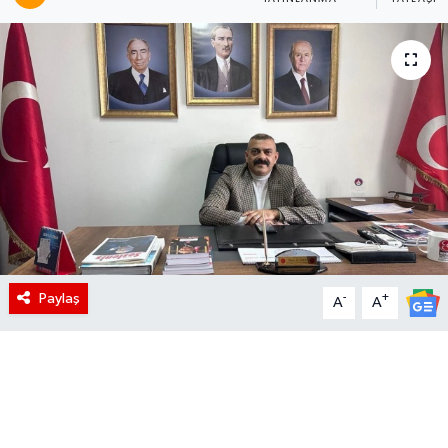
Paylaş
-
+
A
A