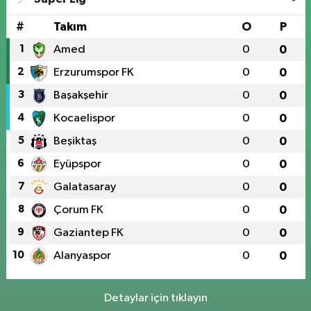
#
Takım
O
P
1
Amed
0
0
2
Erzurumspor FK
0
0
3
Başakşehir
0
0
4
Kocaelispor
0
0
5
Beşiktaş
0
0
6
Eyüpspor
0
0
7
Galatasaray
0
0
8
Çorum FK
0
0
9
Gaziantep FK
0
0
10
Alanyaspor
0
0
Detaylar için tıklayın