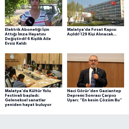
Elektrik Aboneliği İçin
Malatya’da Fırsat Kapısı
Attığı İmza Hayatını
Açıldı! 129 Kişi Alınacak...
Değiştirdi! 6 Kişilik Aile
Evsiz Kaldı
Malatya’da Kültür Yolu
Naci Görür’den Gaziantep
Festivali başladı:
Depremi Sonrası Çarpıcı
Geleneksel sanatlar
Uyarı: “En kesin Çözüm Bu”
yeniden hayat buluyor