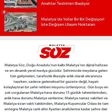
Anahtar Teslimleri Başlıyor
6
Malatya’da Yollar Bir Bir Değişiyor!
İşte Değişen Ulaşım Noktaları
Malatya Söz, Doğu Anadolu’nun kalbi Malatya’nın dijital hafızası
ve en dinamik yerel medya gücüdür. Şehrimizde meydana gelen
tüm gelişmeleri, tarafsızlık ilkesiyle anlık olarak ekranınıza
taşırken; sadece geleneksel bir gazete değil, hayatı
kolaylaştıran bir şehir rehberi misyonu üstleniyoruz. Gün boyu en
çok sorgulanan Malatya hava durumu 15 günlük tahminlerinden,
anlık hava durumu Malatya verilerine; Malatya namaz vakitleri ve
Malatya ezan vakti takibinden, Malatya Kuyumcular Odası ile tam
entegre Malatya canlı altın fiyatları analizlerine kadar şehre dair