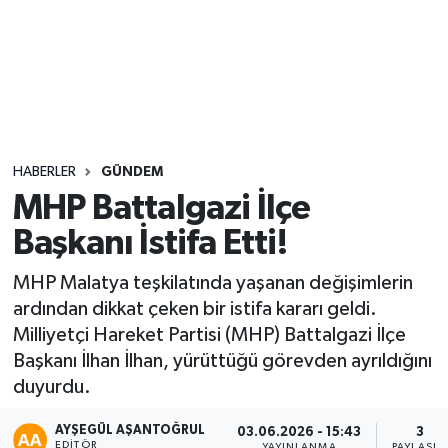
Sağlık
Seri İlan
Siyaset
HABERLER
GÜNDEM
Spor
MHP Battalgazi İlçe
Başkanı İstifa Etti!
Yaşam
MHP Malatya teşkilatında yaşanan değişimlerin
ardından dikkat çeken bir istifa kararı geldi.
Milliyetçi Hareket Partisi (MHP) Battalgazi İlçe
Başkanı İlhan İlhan, yürüttüğü görevden ayrıldığını
duyurdu.
AYŞEGÜL AŞANTOĞRUL
03.06.2026 - 15:43
3
EDITÖR
YAYINLANMA
PAYLAŞIM