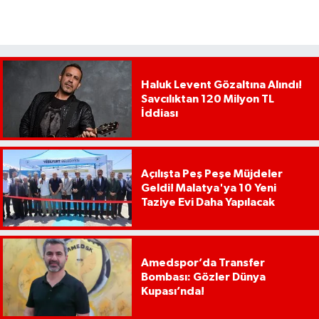
Haluk Levent Gözaltına Alındı!
Savcılıktan 120 Milyon TL
İddiası
Açılışta Peş Peşe Müjdeler
Geldi! Malatya'ya 10 Yeni
Taziye Evi Daha Yapılacak
Amedspor’da Transfer
Bombası: Gözler Dünya
Kupası’nda!