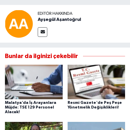
EDITÖR HAKKINDA
Ayşegül Aşantoğrul
Bunlar da ilginizi çekebilir
Malatya’da İş Arayanlara
Resmi Gazete'de Peş Peşe
Müjde: TSE 129 Personel
Yönetmelik Değişiklikleri!
Alacak!