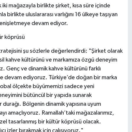
 iki mağazayla birlikte şirket, kısa süre içinde
a birlikte uluslararası varlığını 16 ülkeye taşıyan
 genişletmeye devam ediyor.
tür köprüsü
tejisini şu sözlerle değerlendirdi: "Şirket olarak
nesil kahve kültürünü ve markamıza özgü deneyim
uz. Genç ve dinamik kahve kültürünü farklı
eye devam ediyoruz. Türkiye’de doğan bir marka
Global ölçekte büyümemizi sadece yeni
eneyimini bütüncül bir yapıda sunarak
ir durağı. Bölgenin dinamik yapısına uyum
mayı amaçlıyoruz. Ramallah’taki mağazalarımız,
özel tasarlanmış bir kültür köprüsü olacak.
cı izler bırakmak için çalışıyoruz."