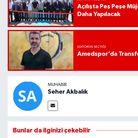
Açılışta Peş Peşe Müj
Daha Yapılacak
EDITÖRÜN SEÇTIĞI
Amedspor’da Transfe
MUHABIR
Seher Akbalık
Bunlar da ilginizi çekebilir