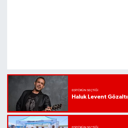
EDITÖRÜN SEÇTIĞI
Haluk Levent Gözaltın
EDITÖRÜN SEÇTIĞI