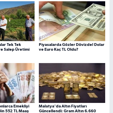
lar Tek Tek
Piyasalarda Gözler Dövizde! Dolar
ve Salep Üretimi
ve Euro Kaç TL Oldu?
nlarca Emekliyi
Malatya'da Altın Fiyatları
 Bin 552 TL Maaş
Güncellendi: Gram Altın 6.660