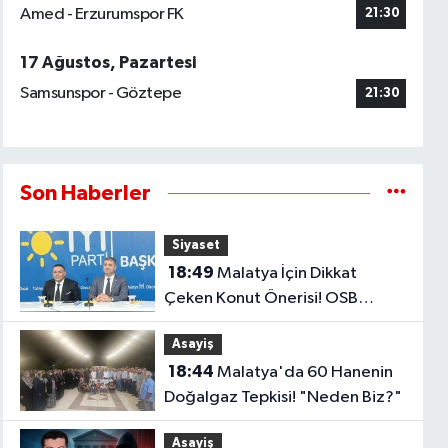
Amed - Erzurumspor FK
21:30
17 Ağustos, Pazartesi
Samsunspor - Göztepe
21:30
Son Haberler
Siyaset
18:49
Malatya İçin Dikkat
Çeken Konut Önerisi! OSB
Çalışanlarına Faizsiz Ev Çağrısı..
Asayiş
18:44
Malatya'da 60 Hanenin
Doğalgaz Tepkisi! "Neden Biz?"
Asayiş