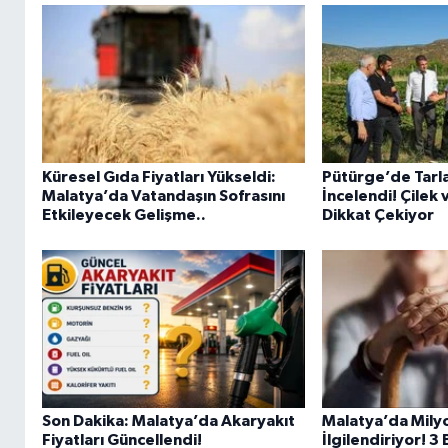
Küresel Gıda Fiyatları Yükseldi:
Pütürge’de Tarla
Malatya’da Vatandaşın Sofrasını
İncelendi! Çilek 
Etkileyecek Gelişme..
Dikkat Çekiyor
Son Dakika: Malatya’da Akaryakıt
Malatya’da Milyo
Fiyatları Güncellendi!
İlgilendiriyor! 3