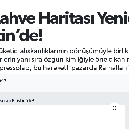
hve Haritası Yenid
tin’de!
etici alışkanlıklarının dönüşümüyle birli
erin yanı sıra özgün kimliğiyle öne çıkan m
pressolab, bu hareketli pazarda Ramallah’
9:17
E