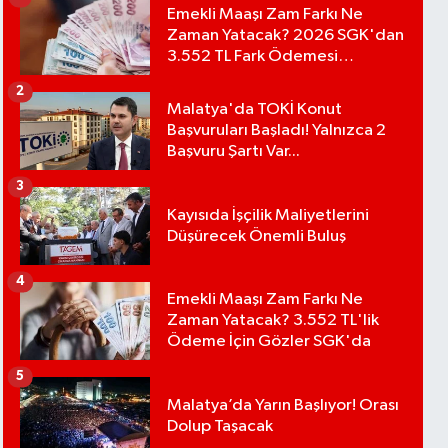
Emekli Maaşı Zam Farkı Ne
Zaman Yatacak? 2026 SGK'dan
3.552 TL Fark Ödemesi
Bekleniyor
2
Malatya'da TOKİ Konut
Başvuruları Başladı! Yalnızca 2
Başvuru Şartı Var...
3
Kayısıda İşçilik Maliyetlerini
Düşürecek Önemli Buluş
4
Emekli Maaşı Zam Farkı Ne
Zaman Yatacak? 3.552 TL'lik
Ödeme İçin Gözler SGK'da
5
Malatya’da Yarın Başlıyor! Orası
Dolup Taşacak