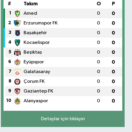
#
Takım
O
P
1
Amed
0
0
2
Erzurumspor FK
0
0
3
Başakşehir
0
0
4
Kocaelispor
0
0
5
Beşiktaş
0
0
6
Eyüpspor
0
0
7
Galatasaray
0
0
8
Çorum FK
0
0
9
Gaziantep FK
0
0
10
Alanyaspor
0
0
Detaylar için tıklayın