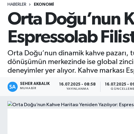
HABERLER
EKONOMI
Sağlık
Orta Doğu’nun Ka
Seri İlan
Espressolab Filis
Siyaset
Orta Doğu’nun dinamik kahve pazarı, tük
Spor
dönüşümün merkezinde ise global zincirl
deneyimler yer alıyor. Kahve markası Es
Yaşam
SEHER AKBALIK
16.07.2025 - 08:58
16.07.2025 - 0
MUHABIR
YAYINLANMA
GÜNCELLEM