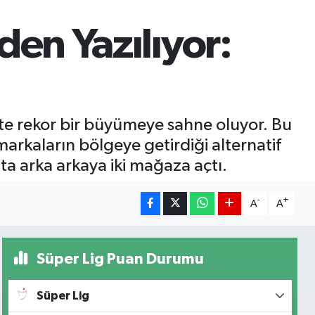
en Yazılıyor:
kte rekor bir büyümeye sahne oluyor. Bu
arkaların bölgeye getirdiği alternatif
ta arka arkaya iki mağaza açtı.
-
+
A
A
Süper Lig Puan Durumu
Süper Lig