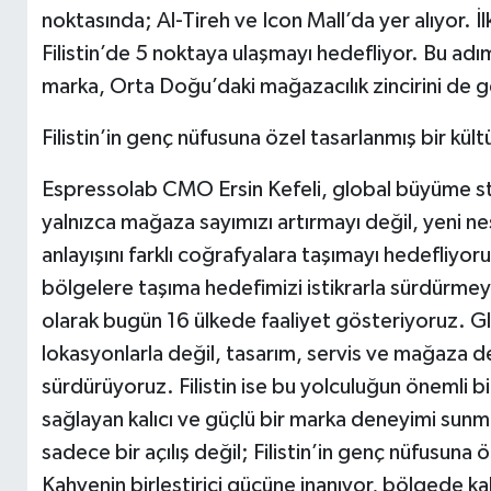
noktasında; Al-Tireh ve Icon Mall’da yer alıyor. İlk
Filistin’de 5 noktaya ulaşmayı hedefliyor. Bu adıml
marka, Orta Doğu’daki mağazacılık zincirini de
Filistin’in genç nüfusuna özel tasarlanmış bir kül
Espressolab CMO Ersin Kefeli, global büyüme stra
yalnızca mağaza sayımızı artırmayı değil, yeni 
anlayışını farklı coğrafyalara taşımayı hedefliyor
bölgelere taşıma hedefimizi istikrarla sürdürm
olarak bugün 16 ülkede faaliyet gösteriyoruz. 
lokasyonlarla değil, tasarım, servis ve mağaza d
sürdürüyoruz. Filistin ise bu yolculuğun önemli b
sağlayan kalıcı ve güçlü bir marka deneyimi sun
sadece bir açılış değil; Filistin’in genç nüfusuna 
Kahvenin birleştirici gücüne inanıyor, bölgede kalı