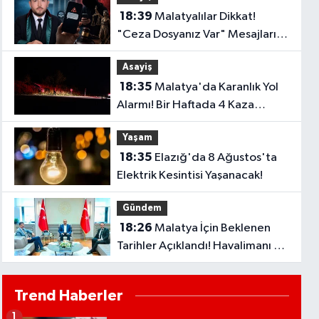
18:39
Malatyalılar Dikkat!
"Ceza Dosyanız Var" Mesajlarına
Sakın Kanmayın
Asayiş
18:35
Malatya'da Karanlık Yol
Alarmı! Bir Haftada 4 Kaza
Yaşandı..
Yaşam
18:35
Elazığ'da 8 Ağustos'ta
Elektrik Kesintisi Yaşanacak!
Gündem
18:26
Malatya İçin Beklenen
Tarihler Açıklandı! Havalimanı ve
Çevre Yolu Açılıyor..
Trend Haberler
1