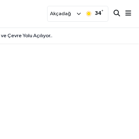
°
34
r
Akçadağ
ve Çevre Yolu Açılıyor..