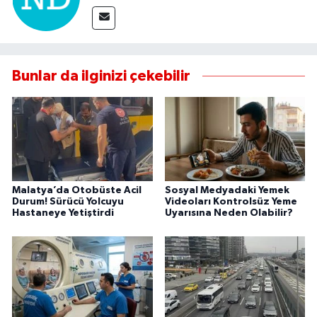
Bunlar da ilginizi çekebilir
Malatya’da Otobüste Acil
Sosyal Medyadaki Yemek
Durum! Sürücü Yolcuyu
Videoları Kontrolsüz Yeme
Hastaneye Yetiştirdi
Uyarısına Neden Olabilir?