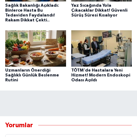
Sağlık Bakanlığı Açıkladı:
Yaz Sıcağında Yola
Binlerce Hasta Bu
Çıkacaklar Dikkat! Güvenli
Tedaviden Faydalandı!
Sürüş Süresi Kısalıyor
Rakam Dikkat Çekti..
Uzmanların Önerdiği
TÖTM'de Hastalara Yeni
Sağlıklı Günlük Beslenme
Hizmet! Modern Endoskopi
Rutini
Odası Açıldı
Yorumlar