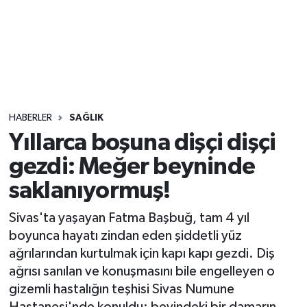
Sağlık
Seri İlan
Siyaset
HABERLER
SAĞLIK
Spor
Yıllarca boşuna dişçi dişçi
gezdi: Meğer beyninde
Yaşam
saklanıyormuş!
Sivas'ta yaşayan Fatma Başbuğ, tam 4 yıl
boyunca hayatı zindan eden şiddetli yüz
ağrılarından kurtulmak için kapı kapı gezdi. Diş
ağrısı sanılan ve konuşmasını bile engelleyen o
gizemli hastalığın teşhisi Sivas Numune
Hastanesi'nde konuldu; beyindeki bir damarın