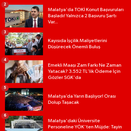
2
Malatya'da TOKİ Konut Başvuruları
Başladı! Yalnızca 2 Başvuru Şartı
Var...
3
Kayısıda İşçilik Maliyetlerini
Düşürecek Önemli Buluş
4
Emekli Maaşı Zam Farkı Ne Zaman
Yatacak? 3.552 TL'lik Ödeme İçin
Gözler SGK'da
5
Malatya’da Yarın Başlıyor! Orası
Dolup Taşacak
6
Malatya'daki Üniversite
Personeline YÖK'ten Müjde: Tayin