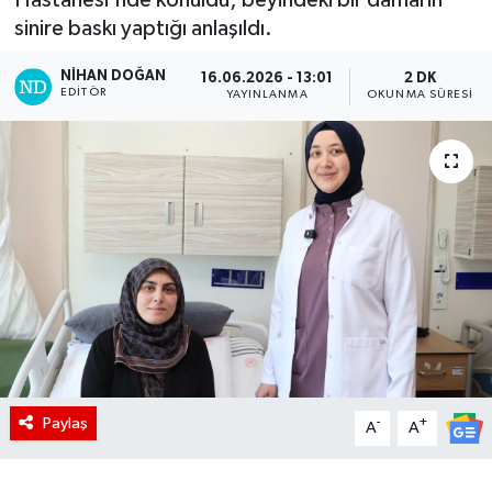
sinire baskı yaptığı anlaşıldı.
NIHAN DOĞAN
16.06.2026 - 13:01
2 DK
EDITÖR
YAYINLANMA
OKUNMA SÜRESI
Paylaş
-
+
A
A