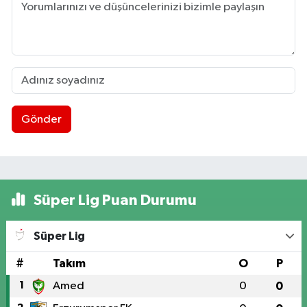
Gönder
Süper Lig Puan Durumu
Süper Lig
#
Takım
O
P
1
Amed
0
0