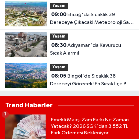
Yaşam
09:00
Elazığ'da Sıcaklık 39
Dereceye Çıkacak! Meteoroloji Saat
Vererek Uyardı..
Yaşam
08:30
Adıyaman'da Kavurucu
Sıcak Alarmı!
Yaşam
08:05
Bingöl'de Sıcaklık 38
Dereceyi Görecek! En Sıcak İlçe Belli
Oldu..
Trend Haberler
1
Emekli Maaşı Zam Farkı Ne Zaman
Yatacak? 2026 SGK'dan 3.552 TL
Fark Ödemesi Bekleniyor