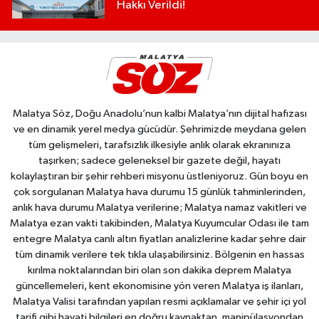
Hakkı Verildi!
Malatya Söz, Doğu Anadolu’nun kalbi Malatya’nın dijital hafızası
ve en dinamik yerel medya gücüdür. Şehrimizde meydana gelen
tüm gelişmeleri, tarafsızlık ilkesiyle anlık olarak ekranınıza
taşırken; sadece geleneksel bir gazete değil, hayatı
kolaylaştıran bir şehir rehberi misyonu üstleniyoruz. Gün boyu en
çok sorgulanan Malatya hava durumu 15 günlük tahminlerinden,
anlık hava durumu Malatya verilerine; Malatya namaz vakitleri ve
Malatya ezan vakti takibinden, Malatya Kuyumcular Odası ile tam
entegre Malatya canlı altın fiyatları analizlerine kadar şehre dair
tüm dinamik verilere tek tıkla ulaşabilirsiniz. Bölgenin en hassas
kırılma noktalarından biri olan son dakika deprem Malatya
güncellemeleri, kent ekonomisine yön veren Malatya iş ilanları,
Malatya Valisi tarafından yapılan resmi açıklamalar ve şehir içi yol
tarifi gibi hayati bilgileri en doğru kaynaktan, manipülasyondan