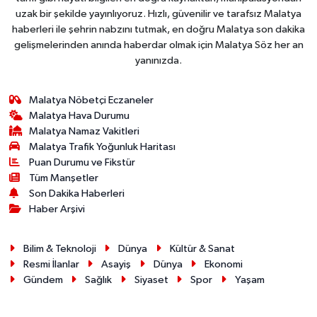
uzak bir şekilde yayınlıyoruz. Hızlı, güvenilir ve tarafsız Malatya
haberleri ile şehrin nabzını tutmak, en doğru Malatya son dakika
gelişmelerinden anında haberdar olmak için Malatya Söz her an
yanınızda.
Malatya Nöbetçi Eczaneler
Malatya Hava Durumu
Malatya Namaz Vakitleri
Malatya Trafik Yoğunluk Haritası
Puan Durumu ve Fikstür
Tüm Manşetler
Son Dakika Haberleri
Haber Arşivi
Bilim & Teknoloji
Dünya
Kültür & Sanat
Resmi İlanlar
Asayiş
Dünya
Ekonomi
Gündem
Sağlık
Siyaset
Spor
Yaşam