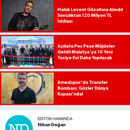
Haluk Levent Gözaltına Alındı!
Savcılıktan 120 Milyon TL
İddiası
Açılışta Peş Peşe Müjdeler
Geldi! Malatya'ya 10 Yeni
Taziye Evi Daha Yapılacak
Amedspor’da Transfer
Bombası: Gözler Dünya
Kupası’nda!
EDITÖR HAKKINDA
Nihan Doğan