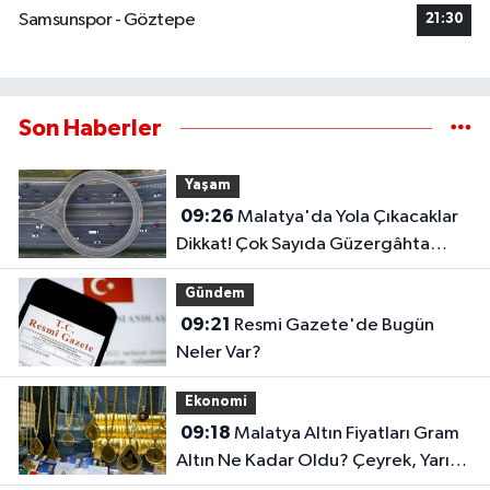
Samsunspor - Göztepe
21:30
Son Haberler
Yaşam
09:26
Malatya'da Yola Çıkacaklar
Dikkat! Çok Sayıda Güzergâhta
Çalışma Sürüyor..
Gündem
09:21
Resmi Gazete'de Bugün
Neler Var?
Ekonomi
09:18
Malatya Altın Fiyatları Gram
Altın Ne Kadar Oldu? Çeyrek, Yarım
ve Ata Altın Kaç TL?