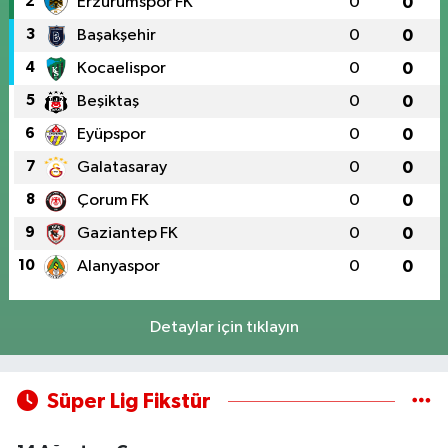
2
Erzurumspor FK
0
0
3
Başakşehir
0
0
4
Kocaelispor
0
0
5
Beşiktaş
0
0
6
Eyüpspor
0
0
7
Galatasaray
0
0
8
Çorum FK
0
0
9
Gaziantep FK
0
0
10
Alanyaspor
0
0
Detaylar için tıklayın
Süper Lig Fikstür