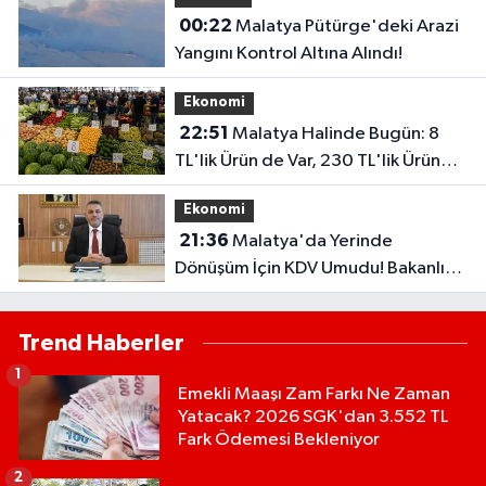
00:22
Malatya Pütürge'deki Arazi
Yangını Kontrol Altına Alındı!
Ekonomi
22:51
Malatya Halinde Bugün: 8
TL'lik Ürün de Var, 230 TL'lik Ürün
de...
Ekonomi
21:36
Malatya'da Yerinde
Dönüşüm İçin KDV Umudu! Bakanlık
Talebi Gündemine Aldı
Trend Haberler
1
Emekli Maaşı Zam Farkı Ne Zaman
Yatacak? 2026 SGK'dan 3.552 TL
Fark Ödemesi Bekleniyor
2