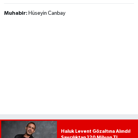
Muhabir:
Hüseyin Canbay
Haluk Levent Gözaltına Alındı!
Savcılıktan 120 Milyon TL