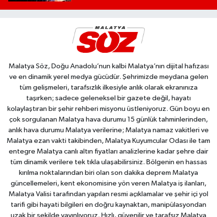
Malatya Söz, Doğu Anadolu’nun kalbi Malatya’nın dijital hafızası
ve en dinamik yerel medya gücüdür. Şehrimizde meydana gelen
tüm gelişmeleri, tarafsızlık ilkesiyle anlık olarak ekranınıza
taşırken; sadece geleneksel bir gazete değil, hayatı
kolaylaştıran bir şehir rehberi misyonu üstleniyoruz. Gün boyu en
çok sorgulanan Malatya hava durumu 15 günlük tahminlerinden,
anlık hava durumu Malatya verilerine; Malatya namaz vakitleri ve
Malatya ezan vakti takibinden, Malatya Kuyumcular Odası ile tam
entegre Malatya canlı altın fiyatları analizlerine kadar şehre dair
tüm dinamik verilere tek tıkla ulaşabilirsiniz. Bölgenin en hassas
kırılma noktalarından biri olan son dakika deprem Malatya
güncellemeleri, kent ekonomisine yön veren Malatya iş ilanları,
Malatya Valisi tarafından yapılan resmi açıklamalar ve şehir içi yol
tarifi gibi hayati bilgileri en doğru kaynaktan, manipülasyondan
uzak bir şekilde yayınlıyoruz. Hızlı, güvenilir ve tarafsız Malatya