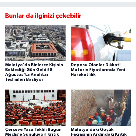
Bunlar da ilginizi çekebilir
Malatya'da Binlerce Kişinin
Deposu Olanlar Dikkat!
Beklediği Gün Geldi! 8
Motorin Fiyatlarında Yeni
Ağustos'ta Anahtar
Hareketlilik
Teslimleri Başlıyor
Çerçeve Yasa Teklifi Bugün
Malatya’daki Göçük
Meclis’e Sunuluyor! Kritik
Faciasının Ardındaki Kritik