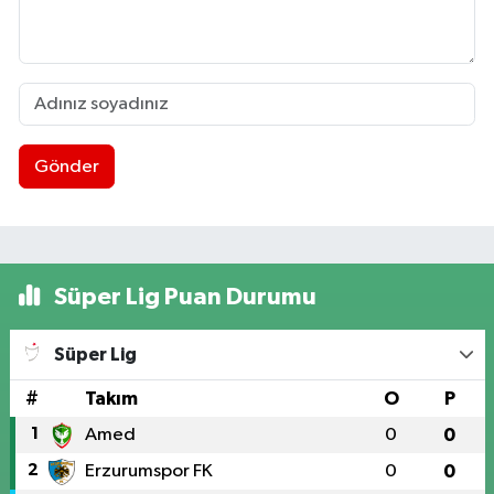
Gönder
Süper Lig Puan Durumu
Süper Lig
#
Takım
O
P
1
Amed
0
0
2
Erzurumspor FK
0
0