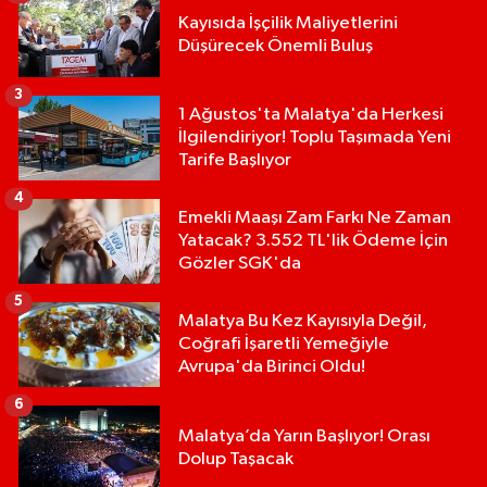
Kayısıda İşçilik Maliyetlerini
Düşürecek Önemli Buluş
3
1 Ağustos'ta Malatya'da Herkesi
İlgilendiriyor! Toplu Taşımada Yeni
Tarife Başlıyor
4
Emekli Maaşı Zam Farkı Ne Zaman
Yatacak? 3.552 TL'lik Ödeme İçin
Gözler SGK'da
5
Malatya Bu Kez Kayısıyla Değil,
Coğrafi İşaretli Yemeğiyle
Avrupa'da Birinci Oldu!
6
Malatya’da Yarın Başlıyor! Orası
Dolup Taşacak