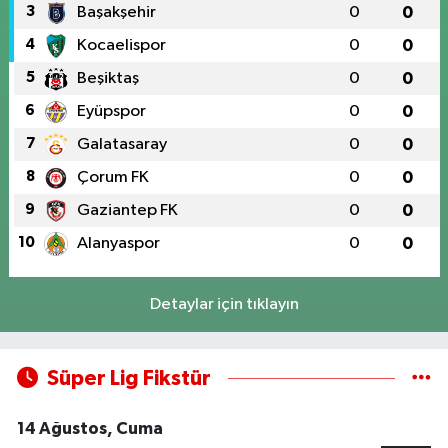
3
Başakşehir
0
0
4
Kocaelispor
0
0
5
Beşiktaş
0
0
6
Eyüpspor
0
0
7
Galatasaray
0
0
8
Çorum FK
0
0
9
Gaziantep FK
0
0
10
Alanyaspor
0
0
Detaylar için tıklayın
Süper Lig Fikstür
14 Ağustos, Cuma