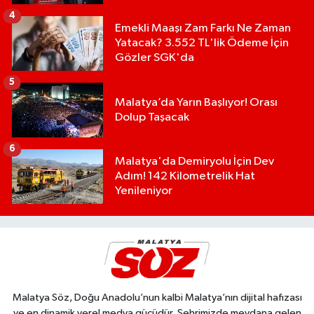
4
Emekli Maaşı Zam Farkı Ne Zaman
Yatacak? 3.552 TL'lik Ödeme İçin
Gözler SGK'da
5
Malatya’da Yarın Başlıyor! Orası
Dolup Taşacak
6
Malatya'da Demiryolu İçin Dev
Adım! 142 Kilometrelik Hat
Yenileniyor
Malatya Söz, Doğu Anadolu’nun kalbi Malatya’nın dijital hafızası
ve en dinamik yerel medya gücüdür. Şehrimizde meydana gelen