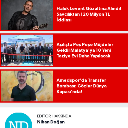
Haluk Levent Gözaltına Alındı!
Savcılıktan 120 Milyon TL
İddiası
Açılışta Peş Peşe Müjdeler
Geldi! Malatya'ya 10 Yeni
Taziye Evi Daha Yapılacak
Amedspor’da Transfer
Bombası: Gözler Dünya
Kupası’nda!
EDITÖR HAKKINDA
Nihan Doğan