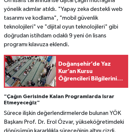
Ön lisans tarafında ise dijital çağın mutfağına
yönelik adımlar atıldı. "Yapay zeka destekli web
tasarımı ve kodlama", "mobil güvenlik
teknolojileri" ve "dijital oyun teknolojileri" gibi
doğrudan istihdam odaklı 9 yeni ön lisans
programı kılavuza eklendi.
Doğanşehir’de Yaz
Kur’an Kursu
Öğrencileri Bilgilerini
Yarıştırdı
"Çağın Gerisinde Kalan Programlarda Israr
Etmeyeceğiz"
Sürece ilişkin değerlendirmelerde bulunan YÖK
Başkanı Prof. Dr. Erol Özvar, yükseköğretimdeki
dönüşümün kararlılıkla süreceğinin altını çizdi.