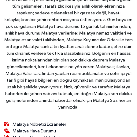
tüm gelişmeleri, tarafsızlık ilkesiyle anlık olarak ekranınıza
taşırken; sadece geleneksel bir gazete değil, hayatı
kolaylaştıran bir şehir rehberi misyonu üstleniyoruz. Gün boyu en
çok sorgulanan Malatya hava durumu 15 günlük tahminlerinden,
anlık hava durumu Malatya verilerine; Malatya namaz vakitleri ve
Malatya ezan vakti takibinden, Malatya Kuyumcular Odası ile tam
entegre Malatya canlı altın fiyatları analizlerine kadar şehre dair
tüm dinamik verilere tek tıkla ulaşabilirsiniz. Bölgenin en hassas
kırılma noktalarından biri olan son dakika deprem Malatya
güncellemeleri, kent ekonomisine yön veren Malatya iş ilanları,
Malatya Valisi tarafından yapılan resmi açıklamalar ve şehir içi yol
tarifi gibi hayati bilgileri en doğru kaynaktan, manipülasyondan
uzak bir şekilde yayınlıyoruz. Hızlı, güvenilir ve tarafsız Malatya
haberleri ile şehrin nabzını tutmak, en doğru Malatya son dakika
gelişmelerinden anında haberdar olmak için Malatya Söz her an
yanınızda.
Malatya Nöbetçi Eczaneler
Malatya Hava Durumu