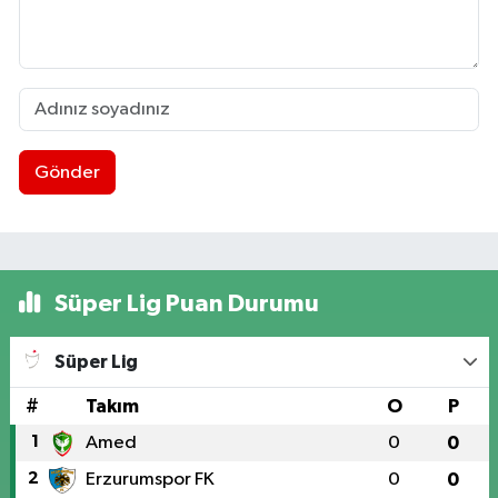
Gönder
Süper Lig Puan Durumu
Süper Lig
#
Takım
O
P
1
Amed
0
0
2
Erzurumspor FK
0
0