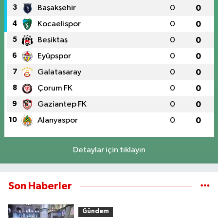
3
Başakşehir
0
0
4
Kocaelispor
0
0
5
Beşiktaş
0
0
6
Eyüpspor
0
0
7
Galatasaray
0
0
8
Çorum FK
0
0
9
Gaziantep FK
0
0
10
Alanyaspor
0
0
Detaylar için tıklayın
Son Haberler
Gündem