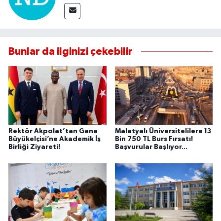
Bunlar da ilginizi çekebilir
Rektör Akpolat’tan Gana
Malatyalı Üniversitelilere 13
Büyükelçisi’ne Akademik İş
Bin 750 TL Burs Fırsatı!
Birliği Ziyareti!
Başvurular Başlıyor...