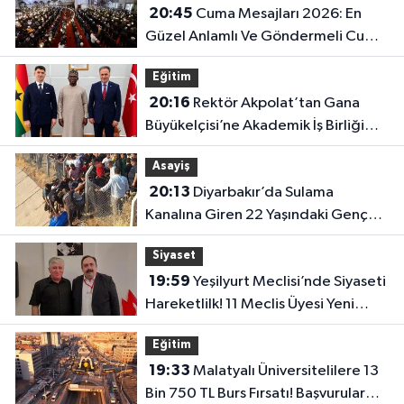
20:45
Cuma Mesajları 2026: En
Güzel Anlamlı Ve Göndermeli Cuma
Sözleri..
Eğitim
20:16
Rektör Akpolat’tan Gana
Büyükelçisi’ne Akademik İş Birliği
Ziyareti!
Asayiş
20:13
Diyarbakır’da Sulama
Kanalına Giren 22 Yaşındaki Genç
Hayatını Kaybetti!
Siyaset
19:59
Yeşilyurt Meclisi’nde Siyaseti
Hareketlilk! 11 Meclis Üyesi Yeni
Parti’ye Katıldı..
Eğitim
19:33
Malatyalı Üniversitelilere 13
Bin 750 TL Burs Fırsatı! Başvurular