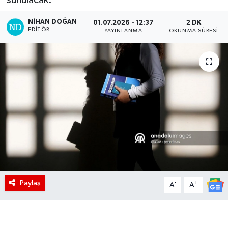
NIHAN DOĞAN
01.07.2026 - 12:37
2 DK
EDITÖR
YAYINLANMA
OKUNMA SÜRESI
Paylaş
-
+
A
A