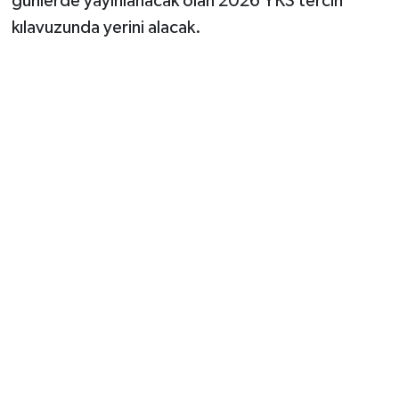
günlerde yayınlanacak olan 2026 YKS tercih
kılavuzunda yerini alacak.