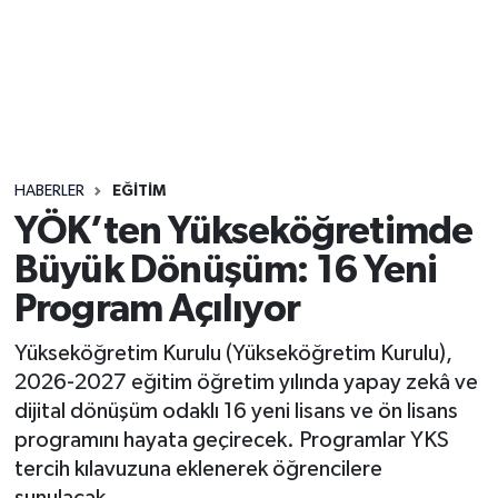
Sağlık
Seri İlan
Siyaset
HABERLER
EĞITIM
Spor
YÖK’ten Yükseköğretimde
Büyük Dönüşüm: 16 Yeni
Yaşam
Program Açılıyor
Yükseköğretim Kurulu (Yükseköğretim Kurulu),
2026-2027 eğitim öğretim yılında yapay zekâ ve
dijital dönüşüm odaklı 16 yeni lisans ve ön lisans
programını hayata geçirecek. Programlar YKS
tercih kılavuzuna eklenerek öğrencilere
sunulacak.