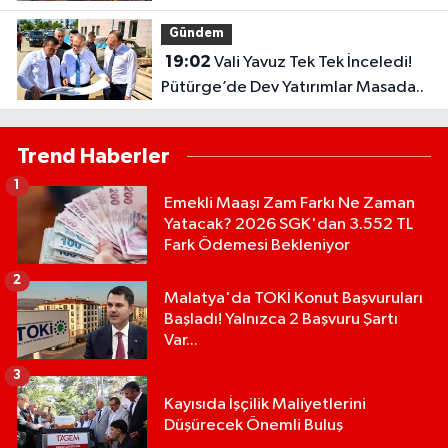
Başlıyor...
Gündem
19:02
Vali Yavuz Tek Tek İnceledi!
Pütürge’de Dev Yatırımlar Masada..
Trend Haberler
1
Emekli Maaşı Zam Farkı Ne Zaman
Yatacak? 2026 SGK'dan 3.552 TL
Fark Ödemesi Bekleniyor
2
Malatya'da TOKİ Konut Başvuruları
Başladı! Yalnızca 2 Başvuru Şartı
Var...
3
Kayısıda İşçilik Maliyetlerini
Düşürecek Önemli Buluş