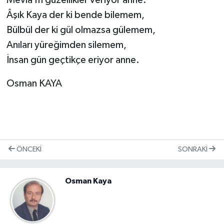
Mevla’m güzellikler veriyor anne.
Âşık Kaya der ki bende bilemem,
Bülbül der ki gül olmazsa gülemem,
Anıları yüreğimden silemem,
İnsan gün geçtikçe eriyor anne.
Osman KAYA
ÖNCEKI
SONRAKI
Osman Kaya