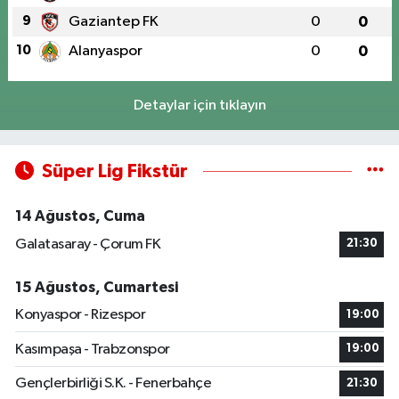
9
Gaziantep FK
0
0
10
Alanyaspor
0
0
Detaylar için tıklayın
Süper Lig Fikstür
14 Ağustos, Cuma
Galatasaray - Çorum FK
21:30
15 Ağustos, Cumartesi
Konyaspor - Rizespor
19:00
Kasımpaşa - Trabzonspor
19:00
Gençlerbirliği S.K. - Fenerbahçe
21:30