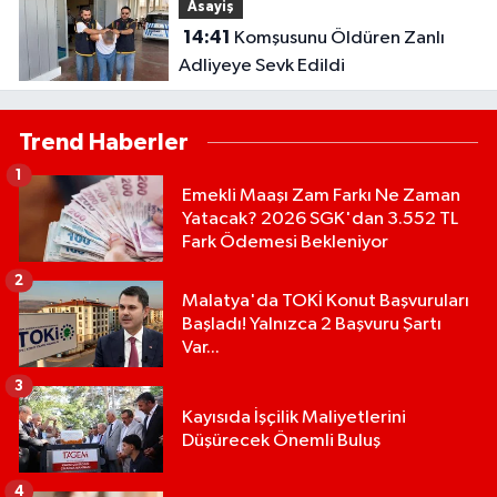
Asayiş
14:41
Komşusunu Öldüren Zanlı
Adliyeye Sevk Edildi
Trend Haberler
1
Emekli Maaşı Zam Farkı Ne Zaman
Yatacak? 2026 SGK'dan 3.552 TL
Fark Ödemesi Bekleniyor
2
Malatya'da TOKİ Konut Başvuruları
Başladı! Yalnızca 2 Başvuru Şartı
Var...
3
Kayısıda İşçilik Maliyetlerini
Düşürecek Önemli Buluş
4