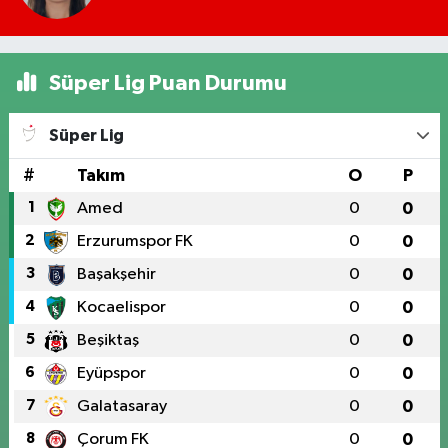
Süper Lig Puan Durumu
Süper Lig
#
Takım
O
P
1
Amed
0
0
2
Erzurumspor FK
0
0
3
Başakşehir
0
0
4
Kocaelispor
0
0
5
Beşiktaş
0
0
6
Eyüpspor
0
0
7
Galatasaray
0
0
8
Çorum FK
0
0