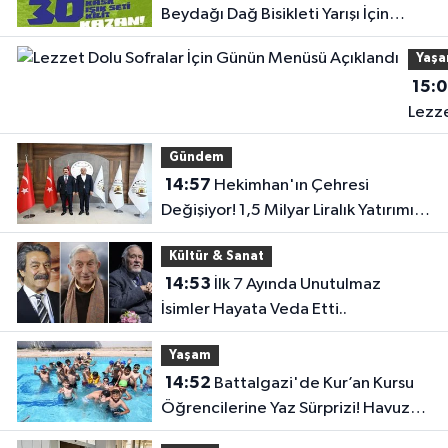
Beydağı Dağ Bisikleti Yarışı İçin
Kortej Sürüşü Düzenlenecek
Yaş
15:
Lezz
Dolu
Gündem
Sofra
14:57
Hekimhan'ın Çehresi
İçin
Değişiyor! 1,5 Milyar Liralık Yatırımın
Günü
Detayları Açıklandı
Menü
Kültür & Sanat
Açıkl
14:53
İlk 7 Ayında Unutulmaz
İsimler Hayata Veda Etti..
Yaşam
14:52
Battalgazi'de Kur’an Kursu
Öğrencilerine Yaz Sürprizi! Havuzda
Dolu Dolu Bir Gün