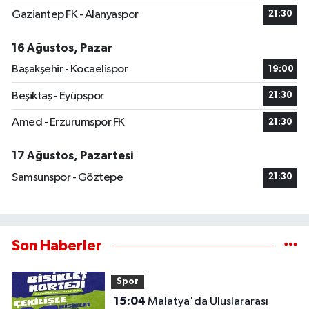
Gaziantep FK - Alanyaspor
21:30
16 Ağustos, Pazar
Başakşehir - Kocaelispor
19:00
Beşiktaş - Eyüpspor
21:30
Amed - Erzurumspor FK
21:30
17 Ağustos, Pazartesi
Samsunspor - Göztepe
21:30
Son Haberler
Spor
15:04
Malatya'da Uluslararası