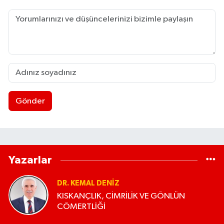
Gönder
Yazarlar
DR. KEMAL DENIZ
KISKANÇLIK, CİMRİLİK VE GÖNLÜN
CÖMERTLİĞİ