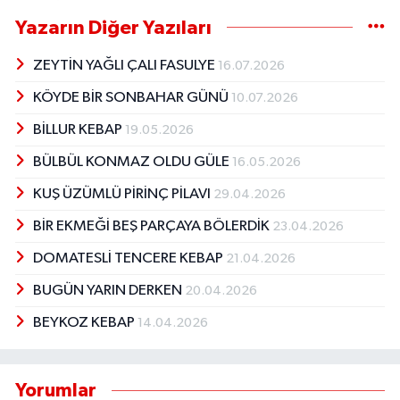
Yazarın Diğer Yazıları
ZEYTİN YAĞLI ÇALI FASULYE
16.07.2026
KÖYDE BİR SONBAHAR GÜNÜ
10.07.2026
BİLLUR KEBAP
19.05.2026
BÜLBÜL KONMAZ OLDU GÜLE
16.05.2026
KUŞ ÜZÜMLÜ PİRİNÇ PİLAVI
29.04.2026
BİR EKMEĞİ BEŞ PARÇAYA BÖLERDİK
23.04.2026
DOMATESLİ TENCERE KEBAP
21.04.2026
BUGÜN YARIN DERKEN
20.04.2026
BEYKOZ KEBAP
14.04.2026
Yorumlar