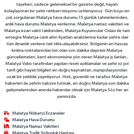
taşırken; sadece geleneksel bir gazete değil, hayatı
kolaylaştıran bir şehir rehberi misyonu üstleniyoruz. Gün boyu en
çok sorgulanan Malatya hava durumu 15 günlük tahminlerinden,
anlık hava durumu Malatya verilerine; Malatya namaz vakitleri ve
Malatya ezan vakti takibinden, Malatya Kuyumcular Odası ile tam
entegre Malatya canlı altın fiyatları analizlerine kadar şehre dair
tüm dinamik verilere tek tıkla ulaşabilirsiniz. Bölgenin en hassas
kırılma noktalarından biri olan son dakika deprem Malatya
güncellemeleri, kent ekonomisine yön veren Malatya iş ilanları,
Malatya Valisi tarafından yapılan resmi açıklamalar ve şehir içi yol
tarifi gibi hayati bilgileri en doğru kaynaktan, manipülasyondan
uzak bir şekilde yayınlıyoruz. Hızlı, güvenilir ve tarafsız Malatya
haberleri ile şehrin nabzını tutmak, en doğru Malatya son dakika
gelişmelerinden anında haberdar olmak için Malatya Söz her an
yanınızda.
Malatya Nöbetçi Eczaneler
Malatya Hava Durumu
Malatya Namaz Vakitleri
Malatya Trafik Yoğunluk Haritası