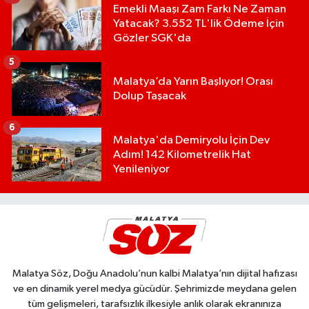
Emekli Maaşı Zam Farkı Ne Zaman
Yatacak? 3.552 TL'lik Ödeme İçin
Gözler SGK'da
5
Malatya’da Yarın Başlıyor! Orası
Dolup Taşacak
6
Malatya'da Demiryolu İçin Dev
Adım! 142 Kilometrelik Hat
Yenileniyor
Malatya Söz, Doğu Anadolu’nun kalbi Malatya’nın dijital hafızası
ve en dinamik yerel medya gücüdür. Şehrimizde meydana gelen
tüm gelişmeleri, tarafsızlık ilkesiyle anlık olarak ekranınıza