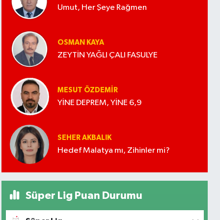
Umut, Her Şeye Rağmen
OSMAN KAYA
ZEYTİN YAĞLI ÇALI FASULYE
MESUT ÖZDEMIR
YİNE DEPREM, YİNE 6,9
SEHER AKBALIK
Hedef Malatya mı, Zihinler mi?
Süper Lig Puan Durumu