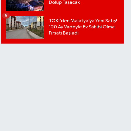
Dolup Taşacak
6
TOKİ’den Malatya’ya Yeni Satış!
120 Ay Vadeyle Ev Sahibi Olma
Fırsatı Başladı