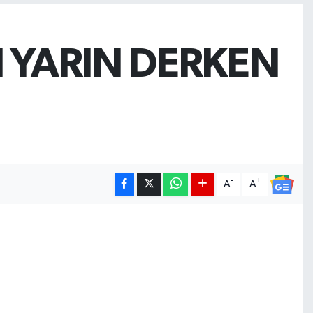
 YARIN DERKEN
-
+
A
A