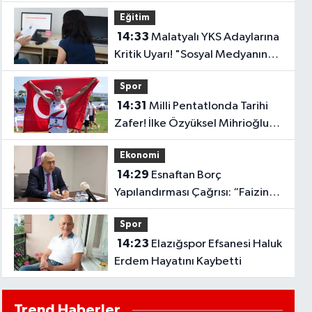
Araya Getirecek
Eğitim
14:33
Malatyalı YKS Adaylarına
Kritik Uyarı! "Sosyal Medyanın
Etkisiyle Tercih Yapmayın"
Spor
14:31
Milli Pentatlonda Tarihi
Zafer! İlke Özyüksel Mihrioğlu
Avrupa Şampiyonu Oldu..
Ekonomi
14:29
Esnaftan Borç
Yapılandırması Çağrısı: “Faizin
Faiziyle Borç Ödenmez”
Spor
14:23
Elazığspor Efsanesi Haluk
Erdem Hayatını Kaybetti
Trend Haberler