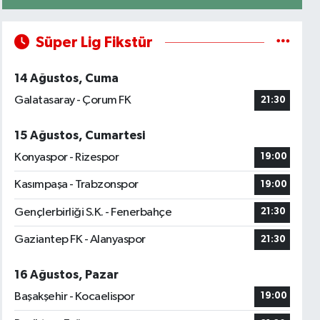
Süper Lig Fikstür
14 Ağustos, Cuma
Galatasaray - Çorum FK
21:30
15 Ağustos, Cumartesi
Konyaspor - Rizespor
19:00
Kasımpaşa - Trabzonspor
19:00
Gençlerbirliği S.K. - Fenerbahçe
21:30
Gaziantep FK - Alanyaspor
21:30
16 Ağustos, Pazar
Başakşehir - Kocaelispor
19:00