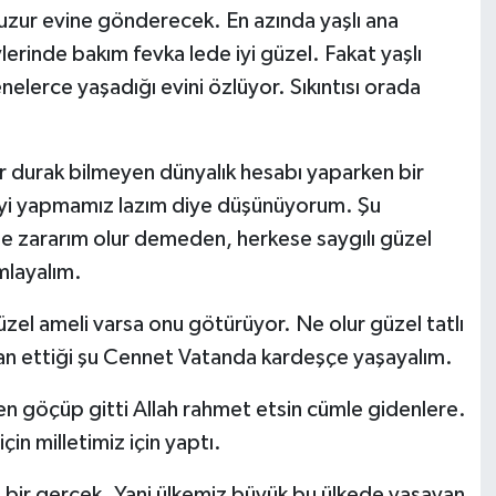
uzur evine gönderecek. En azında yaşlı ana
lerinde bakım fevka lede iyi güzel. Fakat yaşlı
enelerce yaşadığı evini özlüyor. Sıkıntısı orada
ur durak bilmeyen dünyalık hesabı yaparken bir
 iyi yapmamız lazım diye düşünüyorum. Şu
e zararım olur demeden, herkese saygılı güzel
mlayalım.
el ameli varsa onu götürüyor. Ne olur güzel tatlı
ihsan ettiği şu Cennet Vatanda kardeşçe yaşayalım.
n göçüp gitti Allah rahmet etsin cümle gidenlere.
in milletimiz için yaptı.
bu bir gerçek. Yani ülkemiz büyük bu ülkede yaşayan