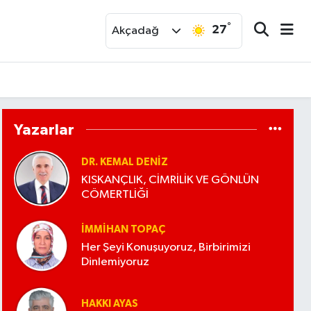
°
27
r
Akçadağ
Yazarlar
DR. KEMAL DENIZ
KISKANÇLIK, CİMRİLİK VE GÖNLÜN
CÖMERTLİĞİ
İMMIHAN TOPAÇ
Her Şeyi Konuşuyoruz, Birbirimizi
Dinlemiyoruz
HAKKI AYAS