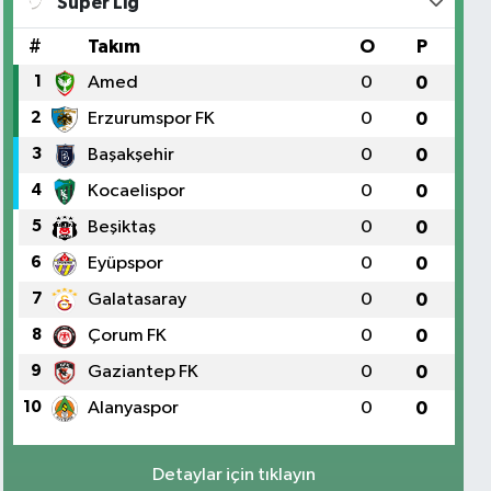
Süper Lig
#
Takım
O
P
1
Amed
0
0
2
Erzurumspor FK
0
0
3
Başakşehir
0
0
4
Kocaelispor
0
0
5
Beşiktaş
0
0
6
Eyüpspor
0
0
7
Galatasaray
0
0
8
Çorum FK
0
0
9
Gaziantep FK
0
0
10
Alanyaspor
0
0
Detaylar için tıklayın