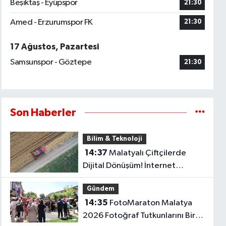
Beşiktaş - Eyüpspor
21:30
Amed - Erzurumspor FK
21:30
17 Ağustos, Pazartesi
Samsunspor - Göztepe
21:30
Son Haberler
Bilim & Teknoloji
14:37
Malatyalı Çiftçilerde
Dijital Dönüşüm! İnternet
Kullanımı Son 10 Yılda İki Katını
Gündem
Aştı..
14:35
FotoMaraton Malatya
2026 Fotoğraf Tutkunlarını Bir