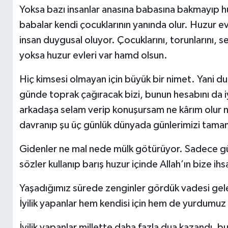
Yoksa bazı insanlar anasına babasına bakmayıp h
babalar kendi çocuklarının yanında olur. Huzur ev
insan duygusal oluyor. Çocuklarını, torunlarını, s
yoksa huzur evleri var hamd olsun.
Hiç kimsesi olmayan için büyük bir nimet. Yani d
günde toprak çağıracak bizi, bunun hesabını da
arkadaşa selam verip konuşursam ne kârım olur n
davranıp şu üç günlük dünyada günlerimizi tama
Gidenler ne mal nede mülk götürüyor. Sadece güz
sözler kullanıp barış huzur içinde Allah’ın bize 
Yaşadığımız sürede zenginler gördük vadesi gele
İyilik yapanlar hem kendisi için hem de yurdumuz iç
İyilik yapanlar millette daha fazla dua kazandı, 