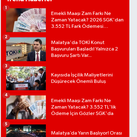
1
Emekli Maaşı Zam Farkı Ne
Zaman Yatacak? 2026 SGK'dan
3.552 TL Fark Ödemesi
Bekleniyor
2
Malatya'da TOKİ Konut
Başvuruları Başladı! Yalnızca 2
Başvuru Şartı Var...
3
Kayısıda İşçilik Maliyetlerini
Düşürecek Önemli Buluş
4
Emekli Maaşı Zam Farkı Ne
Zaman Yatacak? 3.552 TL'lik
Ödeme İçin Gözler SGK'da
5
Malatya’da Yarın Başlıyor! Orası