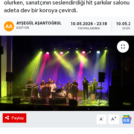
olurken, sanatçının seslendirdiği hit şarkılar salonu
adeta dev bir koroya çevirdi.
AYŞEGÜL AŞANTOĞRUL
10.05.2026 - 23:18
10.05.20
EDITÖR
YAYINLANMA
GÜNC
Paylaş
-
+
A
A