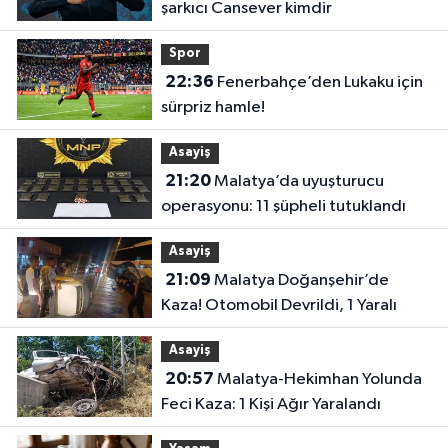
şarkıcı Cansever kimdir
Spor
22:36
Fenerbahçe’den Lukaku için
sürpriz hamle!
Asayiş
21:20
Malatya’da uyuşturucu
operasyonu: 11 şüpheli tutuklandı
Asayiş
21:09
Malatya Doğanşehir’de
Kaza! Otomobil Devrildi, 1 Yaralı
Asayiş
20:57
Malatya-Hekimhan Yolunda
Feci Kaza: 1 Kişi Ağır Yaralandı