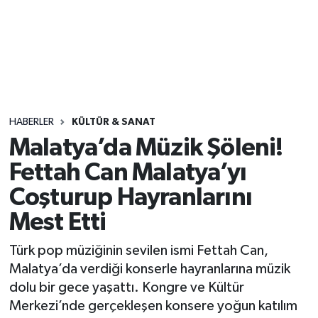
Sağlık
Seri İlan
Siyaset
HABERLER
KÜLTÜR & SANAT
Spor
Malatya’da Müzik Şöleni!
Fettah Can Malatya’yı
Yaşam
Coşturup Hayranlarını
Mest Etti
Türk pop müziğinin sevilen ismi Fettah Can,
Malatya’da verdiği konserle hayranlarına müzik
dolu bir gece yaşattı. Kongre ve Kültür
Merkezi’nde gerçekleşen konsere yoğun katılım