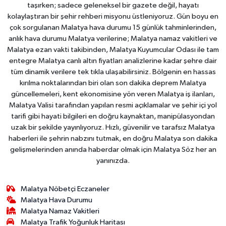
taşırken; sadece geleneksel bir gazete değil, hayatı
kolaylaştıran bir şehir rehberi misyonu üstleniyoruz. Gün boyu en
çok sorgulanan Malatya hava durumu 15 günlük tahminlerinden,
anlık hava durumu Malatya verilerine; Malatya namaz vakitleri ve
Malatya ezan vakti takibinden, Malatya Kuyumcular Odası ile tam
entegre Malatya canlı altın fiyatları analizlerine kadar şehre dair
tüm dinamik verilere tek tıkla ulaşabilirsiniz. Bölgenin en hassas
kırılma noktalarından biri olan son dakika deprem Malatya
güncellemeleri, kent ekonomisine yön veren Malatya iş ilanları,
Malatya Valisi tarafından yapılan resmi açıklamalar ve şehir içi yol
tarifi gibi hayati bilgileri en doğru kaynaktan, manipülasyondan
uzak bir şekilde yayınlıyoruz. Hızlı, güvenilir ve tarafsız Malatya
haberleri ile şehrin nabzını tutmak, en doğru Malatya son dakika
gelişmelerinden anında haberdar olmak için Malatya Söz her an
yanınızda.
Malatya Nöbetçi Eczaneler
Malatya Hava Durumu
Malatya Namaz Vakitleri
Malatya Trafik Yoğunluk Haritası