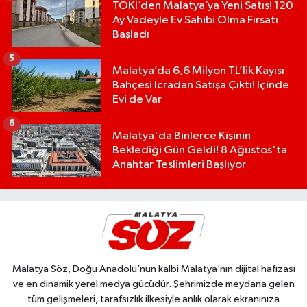
TOKİ’den Malatya’ya Yeni Satış! 120
Ay Vadeyle Ev Sahibi Olma Fırsatı
Başladı
5
Malatya’da 6,6 Milyon TL’lik Kayısı
Bahçesi İcradan Satışa Çıktı! İçinde
Evi de Var
6
Malatya'da Binlerce Kişinin
Beklediği Gün Geldi! 8 Ağustos'ta
Anahtar Teslimleri Başlıyor
Malatya Söz, Doğu Anadolu’nun kalbi Malatya’nın dijital hafızası
ve en dinamik yerel medya gücüdür. Şehrimizde meydana gelen
tüm gelişmeleri, tarafsızlık ilkesiyle anlık olarak ekranınıza