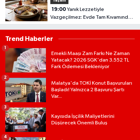
Yaşam
19:00
Yanık Lezzetiyle
Vazgeçilmez: Evde Tam Kıvamında
Kazandibi Tarifi
Trend Haberler
1
Emekli Maaşı Zam Farkı Ne Zaman
Yatacak? 2026 SGK'dan 3.552 TL
Fark Ödemesi Bekleniyor
2
Malatya'da TOKİ Konut Başvuruları
Başladı! Yalnızca 2 Başvuru Şartı
Var...
3
Kayısıda İşçilik Maliyetlerini
Düşürecek Önemli Buluş
4