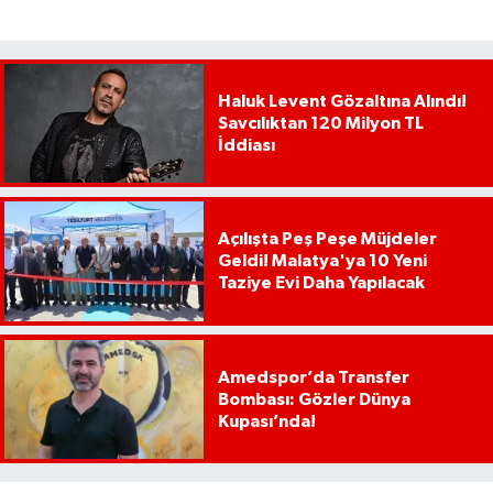
Haluk Levent Gözaltına Alındı!
Savcılıktan 120 Milyon TL
İddiası
Açılışta Peş Peşe Müjdeler
Geldi! Malatya'ya 10 Yeni
Taziye Evi Daha Yapılacak
Amedspor’da Transfer
Bombası: Gözler Dünya
Kupası’nda!