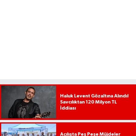
Haluk Levent Gözaltına Alındı!
Savcılıktan 120 Milyon TL
İddiası
Açılışta Peş Peşe Müjdeler