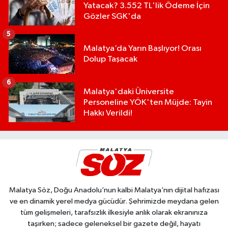
Yatacak? 3.552 TL'lik Ödeme İçin
Gözler SGK'da
5
Malatya’da Yarın Başlıyor! Orası
Dolup Taşacak
6
Malatya'daki Üniversite
Personeline YÖK'ten Müjde: Tayin
Hakkı Verildi!
Malatya Söz, Doğu Anadolu’nun kalbi Malatya’nın dijital hafızası
ve en dinamik yerel medya gücüdür. Şehrimizde meydana gelen
tüm gelişmeleri, tarafsızlık ilkesiyle anlık olarak ekranınıza
taşırken; sadece geleneksel bir gazete değil, hayatı