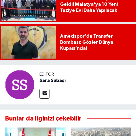
Geldi! Malatya'ya 10 Yeni
Taziye Evi Daha Yapılacak
Amedspor’da Transfer
Bombası: Gözler Dünya
Kupası’nda!
EDITÖR
Sara Subaşı
Bunlar da ilginizi çekebilir