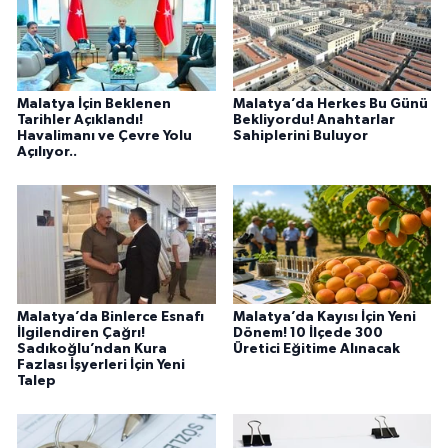
Malatya İçin Beklenen
Malatya’da Herkes Bu Günü
Tarihler Açıklandı!
Bekliyordu! Anahtarlar
Havalimanı ve Çevre Yolu
Sahiplerini Buluyor
Açılıyor..
Malatya’da Binlerce Esnafı
Malatya’da Kayısı İçin Yeni
İlgilendiren Çağrı!
Dönem! 10 İlçede 300
Sadıkoğlu’ndan Kura
Üretici Eğitime Alınacak
Fazlası İşyerleri İçin Yeni
Talep