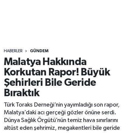
Sağlık
Seri İlan
Siyaset
HABERLER
GÜNDEM
Spor
Malatya Hakkında
Korkutan Rapor! Büyük
Yaşam
Şehirleri Bile Geride
Bıraktık
Türk Toraks Derneği’nin yayımladığı son rapor,
Malatya’daki acı gerçeği gözler önüne serdi.
Dünya Sağlık Örgütü’nün temiz hava sınırlarını
altüst eden şehrimiz, megakentleri bile geride