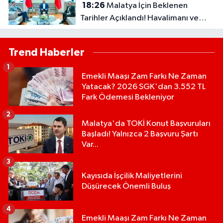
18:26
Malatya İçin Beklenen
Tarihler Açıklandı! Havalimanı ve
Çevre Yolu Açılıyor..
Trend Haberler
1
Emekli Maaşı Zam Farkı Ne Zaman
Yatacak? 2026 SGK'dan 3.552 TL
Fark Ödemesi Bekleniyor
2
Malatya'da TOKİ Konut Başvuruları
Başladı! Yalnızca 2 Başvuru Şartı
Var...
3
Kayısıda İşçilik Maliyetlerini
Düşürecek Önemli Buluş
4
Emekli Maaşı Zam Farkı Ne Zaman