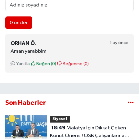
Gönder
1 ay önce
ORHAN Ö.
Aman yarabbim
Yanıtla
Beğen (
0
)
Beğenme (
0
)
Son Haberler
Siyaset
18:49
Malatya İçin Dikkat Çeken
Konut Önerisi! OSB Çalışanlarına