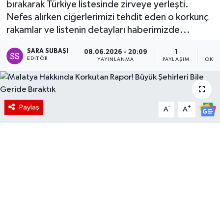
bırakarak Türkiye listesinde zirveye yerleşti.
Nefes alırken ciğerlerimizi tehdit eden o korkunç
rakamlar ve listenin detayları haberimizde...
SARA SUBAŞI
08.06.2026 - 20:09
1
EDITÖR
YAYINLANMA
PAYLAŞIM
OKUN
Paylaş
-
+
A
A