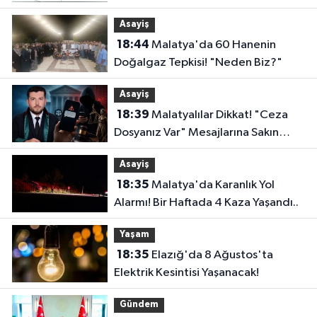
Faizsiz Ev Çağrısı..
Asayiş
18:44
Malatya'da 60 Hanenin
Doğalgaz Tepkisi! "Neden Biz?"
Asayiş
18:39
Malatyalılar Dikkat! "Ceza
Dosyanız Var" Mesajlarına Sakın
Kanmayın
Asayiş
18:35
Malatya'da Karanlık Yol
Alarmı! Bir Haftada 4 Kaza Yaşandı..
Yaşam
18:35
Elazığ'da 8 Ağustos'ta
Elektrik Kesintisi Yaşanacak!
Gündem