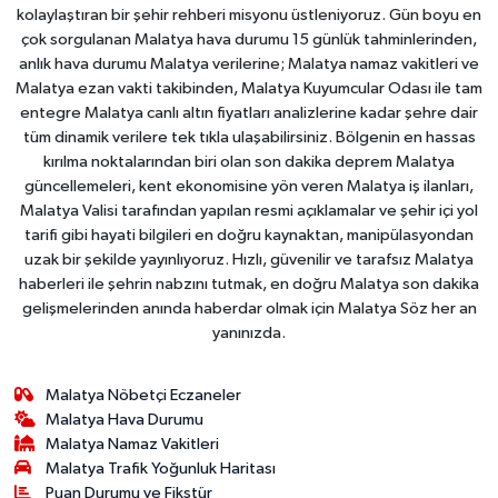
kolaylaştıran bir şehir rehberi misyonu üstleniyoruz. Gün boyu en
çok sorgulanan Malatya hava durumu 15 günlük tahminlerinden,
anlık hava durumu Malatya verilerine; Malatya namaz vakitleri ve
Malatya ezan vakti takibinden, Malatya Kuyumcular Odası ile tam
entegre Malatya canlı altın fiyatları analizlerine kadar şehre dair
tüm dinamik verilere tek tıkla ulaşabilirsiniz. Bölgenin en hassas
kırılma noktalarından biri olan son dakika deprem Malatya
güncellemeleri, kent ekonomisine yön veren Malatya iş ilanları,
Malatya Valisi tarafından yapılan resmi açıklamalar ve şehir içi yol
tarifi gibi hayati bilgileri en doğru kaynaktan, manipülasyondan
uzak bir şekilde yayınlıyoruz. Hızlı, güvenilir ve tarafsız Malatya
haberleri ile şehrin nabzını tutmak, en doğru Malatya son dakika
gelişmelerinden anında haberdar olmak için Malatya Söz her an
yanınızda.
Malatya Nöbetçi Eczaneler
Malatya Hava Durumu
Malatya Namaz Vakitleri
Malatya Trafik Yoğunluk Haritası
Puan Durumu ve Fikstür