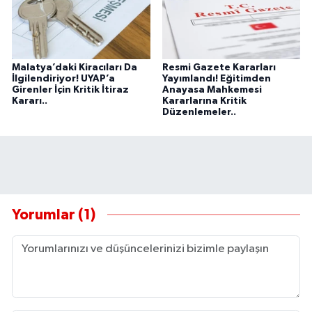
Malatya’daki Kiracıları Da
Resmi Gazete Kararları
İlgilendiriyor! UYAP’a
Yayımlandı! Eğitimden
Girenler İçin Kritik İtiraz
Anayasa Mahkemesi
Kararı..
Kararlarına Kritik
Düzenlemeler..
Yorumlar (1)