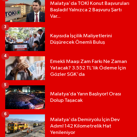
Malatya'da TOKİ Konut Başvuruları
Başladı! Yalnızca 2 Başvuru Şartı
Var...
3
Kayısıda İşçilik Maliyetlerini
Düşürecek Önemli Buluş
4
Emekli Maaşı Zam Farkı Ne Zaman
Yatacak? 3.552 TL'lik Ödeme İçin
Gözler SGK'da
5
Malatya’da Yarın Başlıyor! Orası
Dolup Taşacak
6
Malatya'da Demiryolu İçin Dev
Adım! 142 Kilometrelik Hat
Yenileniyor