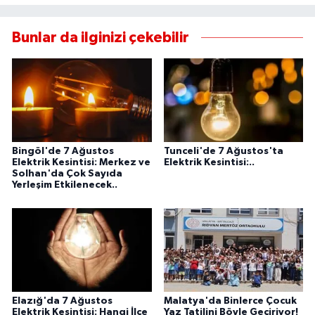
Bunlar da ilginizi çekebilir
Bingöl'de 7 Ağustos
Tunceli'de 7 Ağustos'ta
Elektrik Kesintisi: Merkez ve
Elektrik Kesintisi:..
Solhan'da Çok Sayıda
Yerleşim Etkilenecek..
Elazığ'da 7 Ağustos
Malatya'da Binlerce Çocuk
Elektrik Kesintisi: Hangi İlçe
Yaz Tatilini Böyle Geçiriyor!