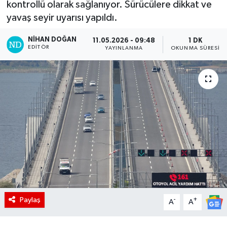
kontrollü olarak sağlanıyor. Sürücülere dikkat ve
yavaş seyir uyarısı yapıldı.
NIHAN DOĞAN
11.05.2026 - 09:48
1 DK
EDITÖR
YAYINLANMA
OKUNMA SÜRESI
Paylaş
-
+
A
A