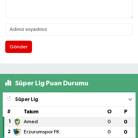
Gönder
Süper Lig Puan Durumu
Süper Lig
#
Takım
O
P
1
Amed
0
0
2
Erzurumspor FK
0
0