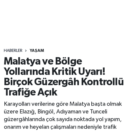
Sağlık
Seri İlan
Siyaset
HABERLER
YAŞAM
Spor
Malatya ve Bölge
Yollarında Kritik Uyarı!
Yaşam
Birçok Güzergâh Kontrollü
Trafiğe Açık
Karayolları verilerine göre Malatya başta olmak
üzere Elazığ, Bingöl, Adıyaman ve Tunceli
güzergâhlarında çok sayıda noktada yol yapım,
onarım ve heyelan çalışmaları nedeniyle trafik