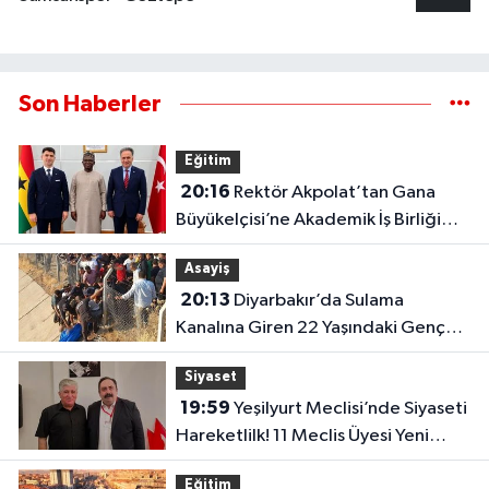
Son Haberler
Eğitim
20:16
Rektör Akpolat’tan Gana
Büyükelçisi’ne Akademik İş Birliği
Ziyareti!
Asayiş
20:13
Diyarbakır’da Sulama
Kanalına Giren 22 Yaşındaki Genç
Hayatını Kaybetti!
Siyaset
19:59
Yeşilyurt Meclisi’nde Siyaseti
Hareketlilk! 11 Meclis Üyesi Yeni
Parti’ye Katıldı..
Eğitim