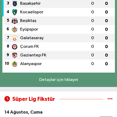
3
Başakşehir
0
0
4
Kocaelispor
0
0
5
Beşiktaş
0
0
6
Eyüpspor
0
0
7
Galatasaray
0
0
8
Çorum FK
0
0
9
Gaziantep FK
0
0
10
Alanyaspor
0
0
Detaylar için tıklayın
Süper Lig Fikstür
14 Ağustos, Cuma