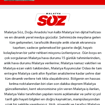
Malatya Söz, Doğu Anadolu’nun kalbi Malatya’nın dijital hafızası
ve en dinamik yerel medya gücüdür. Şehrimizde meydana gelen
tüm gelişmeleri, tarafsızlık ilkesiyle anlık olarak ekranınıza
taşırken; sadece geleneksel bir gazete değil, hayatı
kolaylaştıran bir şehir rehberi misyonu üstleniyoruz. Gün boyu en
çok sorgulanan Malatya hava durumu 15 günlük tahminlerinden,
anlık hava durumu Malatya verilerine; Malatya namaz vakitleri ve
Malatya ezan vakti takibinden, Malatya Kuyumcular Odası ile tam
entegre Malatya canlı altın fiyatları analizlerine kadar şehre dair
tüm dinamik verilere tek tıkla ulaşabilirsiniz. Bölgenin en hassas
kırılma noktalarından biri olan son dakika deprem Malatya
güncellemeleri, kent ekonomisine yön veren Malatya iş ilanları,
Malatya Valisi tarafından yapılan resmi açıklamalar ve şehir içi yol
tarifi gibi hayati bilgileri en doğru kaynaktan, manipülasyondan
uzak bir şekilde yayınlıyoruz. Hızlı, güvenilir ve tarafsız Malatya