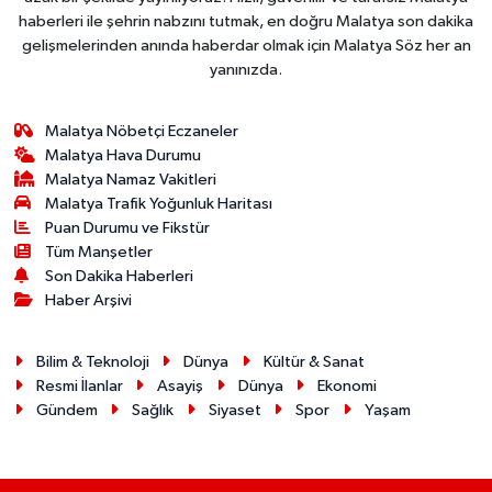
haberleri ile şehrin nabzını tutmak, en doğru Malatya son dakika
gelişmelerinden anında haberdar olmak için Malatya Söz her an
yanınızda.
Malatya Nöbetçi Eczaneler
Malatya Hava Durumu
Malatya Namaz Vakitleri
Malatya Trafik Yoğunluk Haritası
Puan Durumu ve Fikstür
Tüm Manşetler
Son Dakika Haberleri
Haber Arşivi
Bilim & Teknoloji
Dünya
Kültür & Sanat
Resmi İlanlar
Asayiş
Dünya
Ekonomi
Gündem
Sağlık
Siyaset
Spor
Yaşam