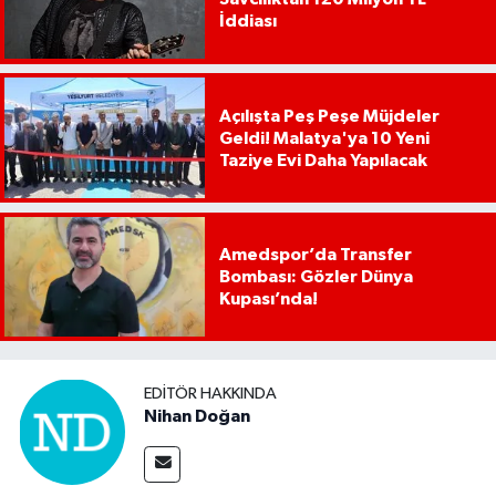
İddiası
Açılışta Peş Peşe Müjdeler
Geldi! Malatya'ya 10 Yeni
Taziye Evi Daha Yapılacak
Amedspor’da Transfer
Bombası: Gözler Dünya
Kupası’nda!
EDITÖR HAKKINDA
Nihan Doğan