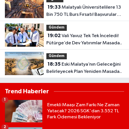
19:33
Malatyalı Üniversitelilere 13
Bin 750 TL Burs Fırsatı! Başvurular
Başlıyor...
Gündem
19:02
Vali Yavuz Tek Tek İnceledi!
Pütürge’de Dev Yatırımlar Masada..
Gündem
18:35
Eski Malatya’nın Geleceğini
Belirleyecek Plan Yeniden Masada..
Trend Haberler
1
Emekli Maaşı Zam Farkı Ne Zaman
Yatacak? 2026 SGK'dan 3.552 TL
Fark Ödemesi Bekleniyor
2