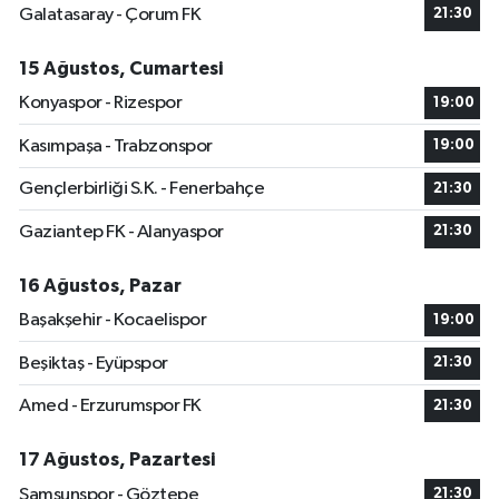
Galatasaray - Çorum FK
21:30
15 Ağustos, Cumartesi
Konyaspor - Rizespor
19:00
Kasımpaşa - Trabzonspor
19:00
Gençlerbirliği S.K. - Fenerbahçe
21:30
Gaziantep FK - Alanyaspor
21:30
16 Ağustos, Pazar
Başakşehir - Kocaelispor
19:00
Beşiktaş - Eyüpspor
21:30
Amed - Erzurumspor FK
21:30
17 Ağustos, Pazartesi
Samsunspor - Göztepe
21:30